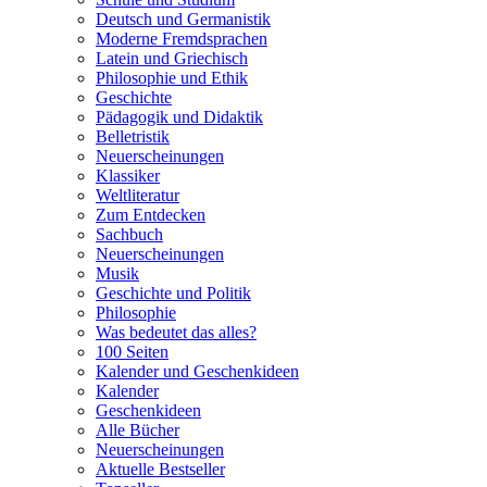
Deutsch und Germanistik
Moderne Fremdsprachen
Latein und Griechisch
Philosophie und Ethik
Geschichte
Pädagogik und Didaktik
Belletristik
Neuerscheinungen
Klassiker
Weltliteratur
Zum Entdecken
Sachbuch
Neuerscheinungen
Musik
Geschichte und Politik
Philosophie
Was bedeutet das alles?
100 Seiten
Kalender und Geschenkideen
Kalender
Geschenkideen
Alle Bücher
Neuerscheinungen
Aktuelle Bestseller