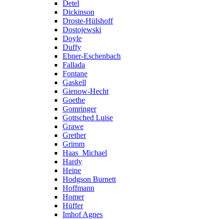
Detel
Dickinson
Droste-Hülshoff
Dostojewski
Doyle
Duffy
Ebner-Eschenbach
Fallada
Fontane
Gaskell
Gienow-Hecht
Goethe
Gomringer
Gottsched Luise
Grawe
Grether
Grimm
Haas_Michael
Hardy
Heine
Hodgson Burnett
Hoffmann
Homer
Hüffer
Imhof Agnes