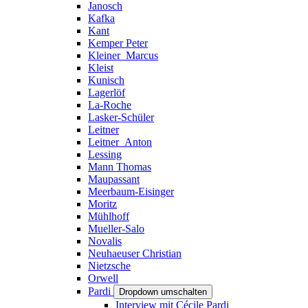
Janosch
Kafka
Kant
Kemper Peter
Kleiner_Marcus
Kleist
Kunisch
Lagerlöf
La-Roche
Lasker-Schüler
Leitner
Leitner_Anton
Lessing
Mann Thomas
Maupassant
Meerbaum-Eisinger
Moritz
Mühlhoff
Mueller-Salo
Novalis
Neuhaeuser Christian
Nietzsche
Orwell
Pardi
Dropdown umschalten
Interview mit Cécile Pardi