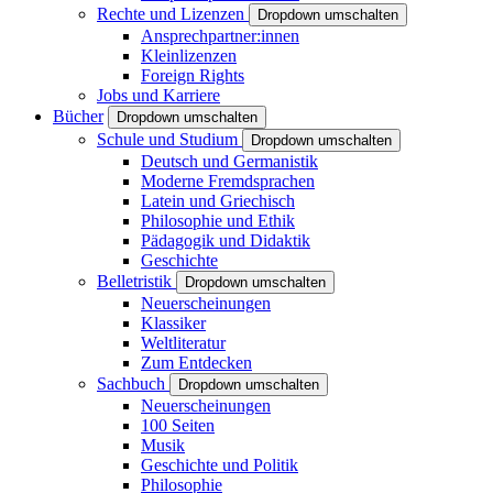
Rechte und Lizenzen
Dropdown umschalten
Ansprechpartner:innen
Kleinlizenzen
Foreign Rights
Jobs und Karriere
Bücher
Dropdown umschalten
Schule und Studium
Dropdown umschalten
Deutsch und Germanistik
Moderne Fremdsprachen
Latein und Griechisch
Philosophie und Ethik
Pädagogik und Didaktik
Geschichte
Belletristik
Dropdown umschalten
Neuerscheinungen
Klassiker
Weltliteratur
Zum Entdecken
Sachbuch
Dropdown umschalten
Neuerscheinungen
100 Seiten
Musik
Geschichte und Politik
Philosophie