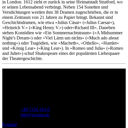
in London. 1612 zieht er zurück in seine Heimatstadt Stratford, wo
er seinen Lebensabend verbringt. Neben 154 Sonetten und
Versdichtungen werden ihm 38 Dramen zugeschrieben, die er in
einem Zeitraum von 21 Jahren zu Papier bringt. Bekannt sind
Geschichtsdramen, wie etwa »Julius Cäsar« (»Julius Caesar«),
»Heinrich V.« (»King Henry V.«) oder»Richard III«. Daneben
stehen Komödien wie »Ein Sommernachtstraum« (»A Midsummer
Night’s Dream«) oder »Viel Lärm um nichts« (»Much ado about
nothing«) oder Tragödien, wie »Macbeth«, »Othello«, »Hamlet«
und »König Lear« (»King Lear«). In »Romeo und Julia« (»Romeo
and Juliet«) schuf Shakespeare eines der populärsten Liebespaare
der Theatergeschichte.
Philipp Reclam jun. Verlag GmbH
Siemensstr. 32
71254 Ditzingen
Deutschland
Telefon:
+49 7156 163-0
E-Mail:
info@reclam.de
Kontakt