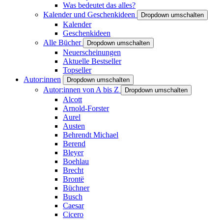
Was bedeutet das alles?
Kalender und Geschenkideen
Dropdown umschalten
Kalender
Geschenkideen
Alle Bücher
Dropdown umschalten
Neuerscheinungen
Aktuelle Bestseller
Topseller
Autor:innen
Dropdown umschalten
Autor:innen von A bis Z
Dropdown umschalten
Alcott
Arnold-Forster
Aurel
Austen
Behrendt Michael
Berend
Bleyer
Boehlau
Brecht
Brontë
Büchner
Busch
Caesar
Cicero