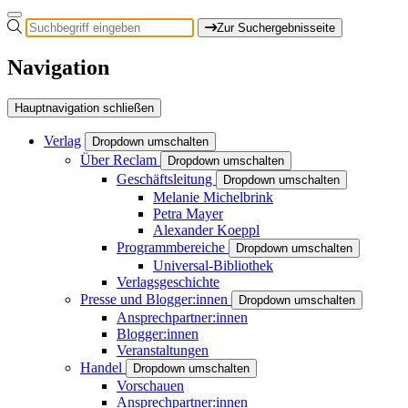
Zur Suchergebnisseite
Navigation
Hauptnavigation schließen
Verlag
Dropdown umschalten
Über Reclam
Dropdown umschalten
Geschäftsleitung
Dropdown umschalten
Melanie Michelbrink
Petra Mayer
Alexander Koeppl
Programmbereiche
Dropdown umschalten
Universal-Bibliothek
Verlagsgeschichte
Presse und Blogger:innen
Dropdown umschalten
Ansprechpartner:innen
Blogger:innen
Veranstaltungen
Handel
Dropdown umschalten
Vorschauen
Ansprechpartner:innen