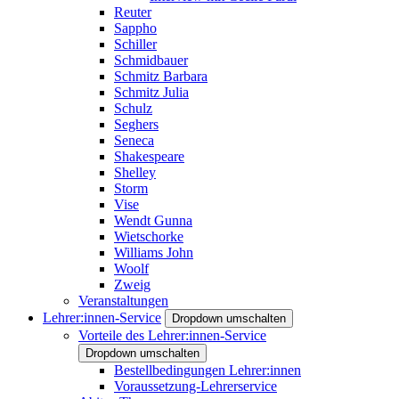
Reuter
Sappho
Schiller
Schmidbauer
Schmitz Barbara
Schmitz Julia
Schulz
Seghers
Seneca
Shakespeare
Shelley
Storm
Vise
Wendt Gunna
Wietschorke
Williams John
Woolf
Zweig
Veranstaltungen
Lehrer:innen-Service
Dropdown umschalten
Vorteile des Lehrer:innen-Service
Dropdown umschalten
Bestellbedingungen Lehrer:innen
Voraussetzung-Lehrerservice