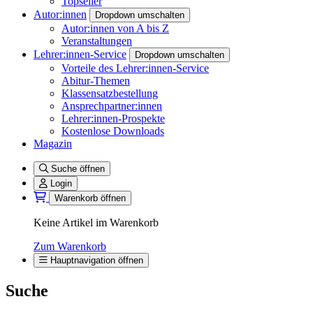
Topseller
Autor:innen
Dropdown umschalten
Autor:innen von A bis Z
Veranstaltungen
Lehrer:innen-Service
Dropdown umschalten
Vorteile des Lehrer:innen-Service
Abitur-Themen
Klassensatzbestellung
Ansprechpartner:innen
Lehrer:innen-Prospekte
Kostenlose Downloads
Magazin
Suche öffnen
Login
Warenkorb öffnen
Keine Artikel im Warenkorb
Zum Warenkorb
Hauptnavigation öffnen
Suche