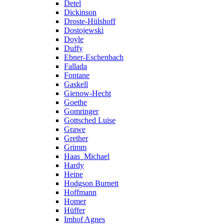
Detel
Dickinson
Droste-Hülshoff
Dostojewski
Doyle
Duffy
Ebner-Eschenbach
Fallada
Fontane
Gaskell
Gienow-Hecht
Goethe
Gomringer
Gottsched Luise
Grawe
Grether
Grimm
Haas_Michael
Hardy
Heine
Hodgson Burnett
Hoffmann
Homer
Hüffer
Imhof Agnes