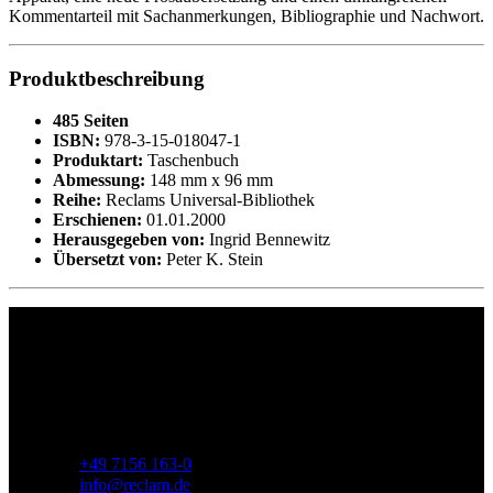
Kommentarteil mit Sachanmerkungen, Bibliographie und Nachwort.
Produktbeschreibung
485 Seiten
ISBN:
978-3-15-018047-1
Produktart:
Taschenbuch
Abmessung:
148 mm x 96 mm
Reihe:
Reclams Universal-Bibliothek
Erschienen:
01.01.2000
Herausgegeben von:
Ingrid Bennewitz
Übersetzt von:
Peter K. Stein
Philipp Reclam jun. Verlag GmbH
Siemensstr. 32
71254 Ditzingen
Deutschland
Telefon:
+49 7156 163-0
E-Mail:
info@reclam.de