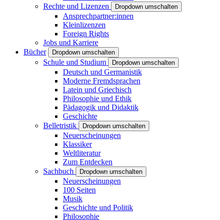
Rechte und Lizenzen
Dropdown umschalten
Ansprechpartner:innen
Kleinlizenzen
Foreign Rights
Jobs und Karriere
Bücher
Dropdown umschalten
Schule und Studium
Dropdown umschalten
Deutsch und Germanistik
Moderne Fremdsprachen
Latein und Griechisch
Philosophie und Ethik
Pädagogik und Didaktik
Geschichte
Belletristik
Dropdown umschalten
Neuerscheinungen
Klassiker
Weltliteratur
Zum Entdecken
Sachbuch
Dropdown umschalten
Neuerscheinungen
100 Seiten
Musik
Geschichte und Politik
Philosophie