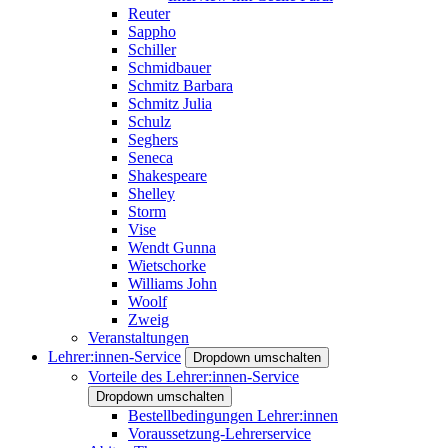
Reuter
Sappho
Schiller
Schmidbauer
Schmitz Barbara
Schmitz Julia
Schulz
Seghers
Seneca
Shakespeare
Shelley
Storm
Vise
Wendt Gunna
Wietschorke
Williams John
Woolf
Zweig
Veranstaltungen
Lehrer:innen-Service
Dropdown umschalten
Vorteile des Lehrer:innen-Service
Dropdown umschalten
Bestellbedingungen Lehrer:innen
Voraussetzung-Lehrerservice