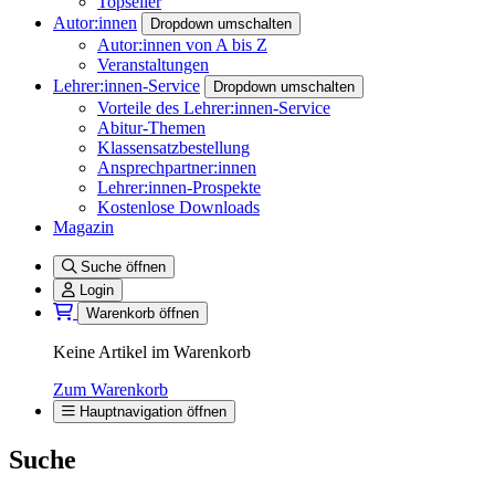
Topseller
Autor:innen
Dropdown umschalten
Autor:innen von A bis Z
Veranstaltungen
Lehrer:innen-Service
Dropdown umschalten
Vorteile des Lehrer:innen-Service
Abitur-Themen
Klassensatzbestellung
Ansprechpartner:innen
Lehrer:innen-Prospekte
Kostenlose Downloads
Magazin
Suche öffnen
Login
Warenkorb öffnen
Keine Artikel im Warenkorb
Zum Warenkorb
Hauptnavigation öffnen
Suche