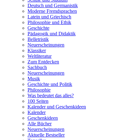
Deutsch und Germanistik
Moderne Fremdsprachen
Latein und Griechisch
Philosophie und Ethik
Geschichte
Pädagogik und Didaktik
Belletristik
Neuerscheinungen
Klassiker
Weltliteratur
Zum Entdecken
Sachbuch
Neuerscheinungen
Musik
Geschichte und Politik
Philosophie
Was bedeutet das alles?
100 Seiten
Kalender und Geschenkideen
Kalender
Geschenkideen
Alle Bücher
Neuerscheinungen
Aktuelle Bestseller