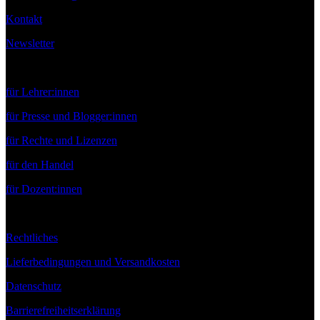
Kontakt
Newsletter
Service
für Lehrer:innen
für Presse und Blogger:innen
für Rechte und Lizenzen
für den Handel
für Dozent:innen
Rechtliches
Lieferbedingungen und Versandkosten
Datenschutz
Barrierefreiheitserklärung