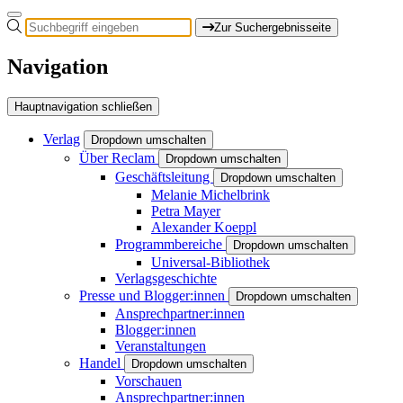
Zur Suchergebnisseite
Navigation
Hauptnavigation schließen
Verlag
Dropdown umschalten
Über Reclam
Dropdown umschalten
Geschäftsleitung
Dropdown umschalten
Melanie Michelbrink
Petra Mayer
Alexander Koeppl
Programmbereiche
Dropdown umschalten
Universal-Bibliothek
Verlagsgeschichte
Presse und Blogger:innen
Dropdown umschalten
Ansprechpartner:innen
Blogger:innen
Veranstaltungen
Handel
Dropdown umschalten
Vorschauen
Ansprechpartner:innen