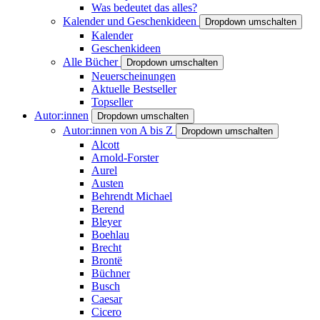
Was bedeutet das alles?
Kalender und Geschenkideen
Dropdown umschalten
Kalender
Geschenkideen
Alle Bücher
Dropdown umschalten
Neuerscheinungen
Aktuelle Bestseller
Topseller
Autor:innen
Dropdown umschalten
Autor:innen von A bis Z
Dropdown umschalten
Alcott
Arnold-Forster
Aurel
Austen
Behrendt Michael
Berend
Bleyer
Boehlau
Brecht
Brontë
Büchner
Busch
Caesar
Cicero