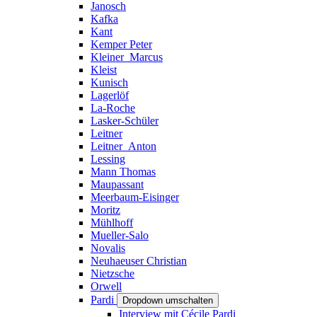
Janosch
Kafka
Kant
Kemper Peter
Kleiner_Marcus
Kleist
Kunisch
Lagerlöf
La-Roche
Lasker-Schüler
Leitner
Leitner_Anton
Lessing
Mann Thomas
Maupassant
Meerbaum-Eisinger
Moritz
Mühlhoff
Mueller-Salo
Novalis
Neuhaeuser Christian
Nietzsche
Orwell
Pardi
Dropdown umschalten
Interview mit Cécile Pardi