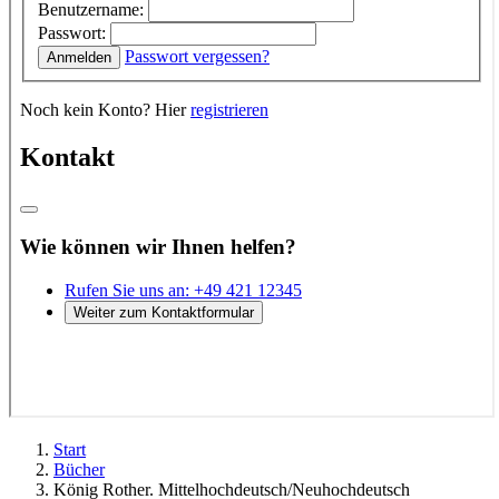
Start
Bücher
König Rother. Mittelhochdeutsch/Neuhochdeutsch