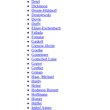
Detel
Dickinson
Droste-Hülshoff
Dostojewski
Doyle
Duffy
Ebner-Eschenbach
Fallada
Fontane
Gaskell
Gienow-Hecht
Goethe
Gomringer
Gottsched Luise
Grawe
Grether
Grimm
Haas_Michael
Hardy
Heine
Hodgson Burnett
Hoffmann
Homer
Hüffer
Imhof Agnes