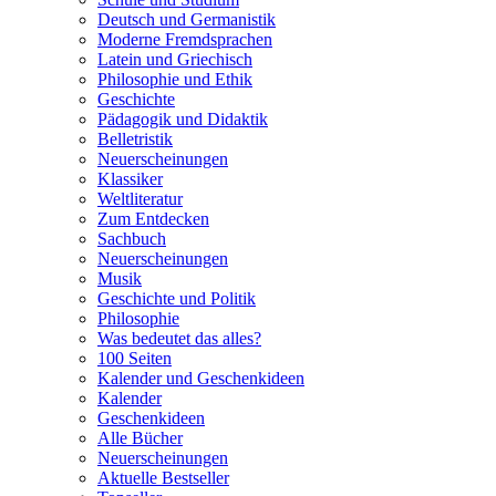
Deutsch und Germanistik
Moderne Fremdsprachen
Latein und Griechisch
Philosophie und Ethik
Geschichte
Pädagogik und Didaktik
Belletristik
Neuerscheinungen
Klassiker
Weltliteratur
Zum Entdecken
Sachbuch
Neuerscheinungen
Musik
Geschichte und Politik
Philosophie
Was bedeutet das alles?
100 Seiten
Kalender und Geschenkideen
Kalender
Geschenkideen
Alle Bücher
Neuerscheinungen
Aktuelle Bestseller