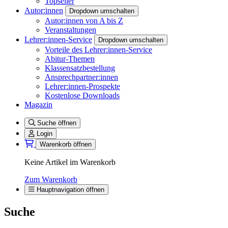
Topseller
Autor:innen
Dropdown umschalten
Autor:innen von A bis Z
Veranstaltungen
Lehrer:innen-Service
Dropdown umschalten
Vorteile des Lehrer:innen-Service
Abitur-Themen
Klassensatzbestellung
Ansprechpartner:innen
Lehrer:innen-Prospekte
Kostenlose Downloads
Magazin
Suche öffnen
Login
Warenkorb öffnen
Keine Artikel im Warenkorb
Zum Warenkorb
Hauptnavigation öffnen
Suche