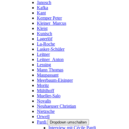
Janosch
Kafka
Kant
Kemper Peter
Kleiner_Marcus
Kleist
Kunisch
Lagerlöf
La-Roche
Lasker-Schüler
Leitner
Leitner_Anton
Lessing
Mann Thomas
Maupassant
Meerbaum-Eisinger
Moritz
Mühlhoff
Mueller-Salo
Novalis
Neuhaeuser Christian
Nietzsche
Orwell
Pardi
Dropdown umschalten
Interview mit Cécile Pardi