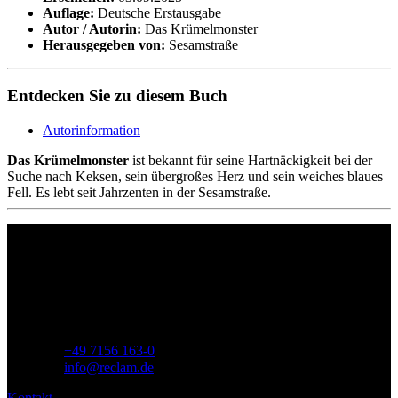
Auflage:
Deutsche Erstausgabe
Autor / Autorin:
Das Krümelmonster
Herausgegeben von:
Sesamstraße
Entdecken Sie zu diesem Buch
Autorinformation
Das Krümelmonster
ist bekannt für seine Hartnäckigkeit bei der
Suche nach Keksen, sein übergroßes Herz und sein weiches blaues
Fell. Es lebt seit Jahrzenten in der Sesamstraße.
Philipp Reclam jun. Verlag GmbH
Siemensstr. 32
71254 Ditzingen
Deutschland
Telefon:
+49 7156 163-0
E-Mail:
info@reclam.de
Kontakt