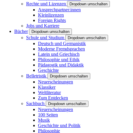
Rechte und Lizenzen
Dropdown umschalten
Ansprechpartner:innen
Kleinlizenzen
Foreign Rights
Jobs und Karriere
Bücher
Dropdown umschalten
Schule und Studium
Dropdown umschalten
Deutsch und Germanistik
Moderne Fremdsprachen
Latein und Griechisch
Philosophie und Ethik
Pädagogik und Didaktik
Geschichte
Belletristik
Dropdown umschalten
Neuerscheinungen
Klassiker
Weltliteratur
Zum Entdecken
Sachbuch
Dropdown umschalten
Neuerscheinungen
100 Seiten
Musik
Geschichte und Politik
Philosophie