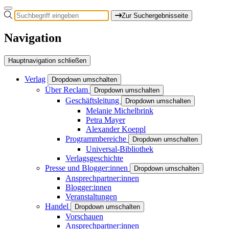
Zur Suchergebnisseite
Navigation
Hauptnavigation schließen
Verlag
Dropdown umschalten
Über Reclam
Dropdown umschalten
Geschäftsleitung
Dropdown umschalten
Melanie Michelbrink
Petra Mayer
Alexander Koeppl
Programmbereiche
Dropdown umschalten
Universal-Bibliothek
Verlagsgeschichte
Presse und Blogger:innen
Dropdown umschalten
Ansprechpartner:innen
Blogger:innen
Veranstaltungen
Handel
Dropdown umschalten
Vorschauen
Ansprechpartner:innen