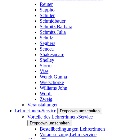
Reuter
Sappho
Schiller
Schmidbauer
Schmitz Barbara
Schmitz Julia
Schulz
Seghers
Seneca
Shakespeare
Shelley
Storm
Vise
Wendt Gunna
Wietschorke
Williams John
Woolf
Zweig
Veranstaltungen
Lehrer:innen-Service
Dropdown umschalten
Vorteile des Lehrer:innen-Service
Dropdown umschalten
Bestellbedingungen Lehrer:innen
Voraussetzung-Lehrerservice