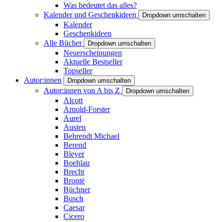
Was bedeutet das alles?
Kalender und Geschenkideen
Dropdown umschalten
Kalender
Geschenkideen
Alle Bücher
Dropdown umschalten
Neuerscheinungen
Aktuelle Bestseller
Topseller
Autor:innen
Dropdown umschalten
Autor:innen von A bis Z
Dropdown umschalten
Alcott
Arnold-Forster
Aurel
Austen
Behrendt Michael
Berend
Bleyer
Boehlau
Brecht
Brontë
Büchner
Busch
Caesar
Cicero