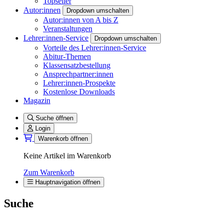
Topseller
Autor:innen
Dropdown umschalten
Autor:innen von A bis Z
Veranstaltungen
Lehrer:innen-Service
Dropdown umschalten
Vorteile des Lehrer:innen-Service
Abitur-Themen
Klassensatzbestellung
Ansprechpartner:innen
Lehrer:innen-Prospekte
Kostenlose Downloads
Magazin
Suche öffnen
Login
Warenkorb öffnen
Keine Artikel im Warenkorb
Zum Warenkorb
Hauptnavigation öffnen
Suche