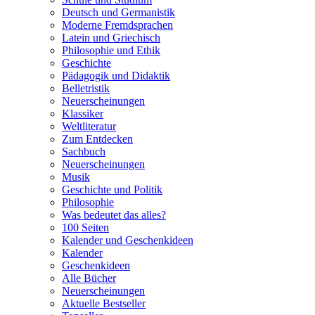
Deutsch und Germanistik
Moderne Fremdsprachen
Latein und Griechisch
Philosophie und Ethik
Geschichte
Pädagogik und Didaktik
Belletristik
Neuerscheinungen
Klassiker
Weltliteratur
Zum Entdecken
Sachbuch
Neuerscheinungen
Musik
Geschichte und Politik
Philosophie
Was bedeutet das alles?
100 Seiten
Kalender und Geschenkideen
Kalender
Geschenkideen
Alle Bücher
Neuerscheinungen
Aktuelle Bestseller