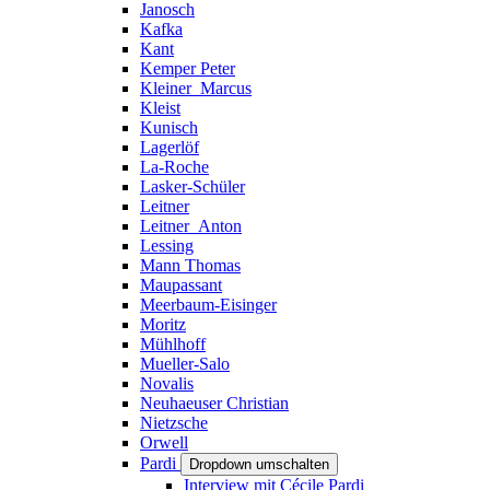
Janosch
Kafka
Kant
Kemper Peter
Kleiner_Marcus
Kleist
Kunisch
Lagerlöf
La-Roche
Lasker-Schüler
Leitner
Leitner_Anton
Lessing
Mann Thomas
Maupassant
Meerbaum-Eisinger
Moritz
Mühlhoff
Mueller-Salo
Novalis
Neuhaeuser Christian
Nietzsche
Orwell
Pardi
Dropdown umschalten
Interview mit Cécile Pardi