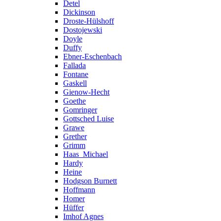
Detel
Dickinson
Droste-Hülshoff
Dostojewski
Doyle
Duffy
Ebner-Eschenbach
Fallada
Fontane
Gaskell
Gienow-Hecht
Goethe
Gomringer
Gottsched Luise
Grawe
Grether
Grimm
Haas_Michael
Hardy
Heine
Hodgson Burnett
Hoffmann
Homer
Hüffer
Imhof Agnes