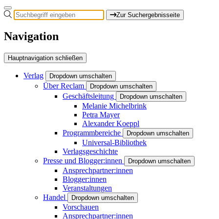
Zur Suchergebnisseite
Navigation
Hauptnavigation schließen
Verlag
Dropdown umschalten
Über Reclam
Dropdown umschalten
Geschäftsleitung
Dropdown umschalten
Melanie Michelbrink
Petra Mayer
Alexander Koeppl
Programmbereiche
Dropdown umschalten
Universal-Bibliothek
Verlagsgeschichte
Presse und Blogger:innen
Dropdown umschalten
Ansprechpartner:innen
Blogger:innen
Veranstaltungen
Handel
Dropdown umschalten
Vorschauen
Ansprechpartner:innen