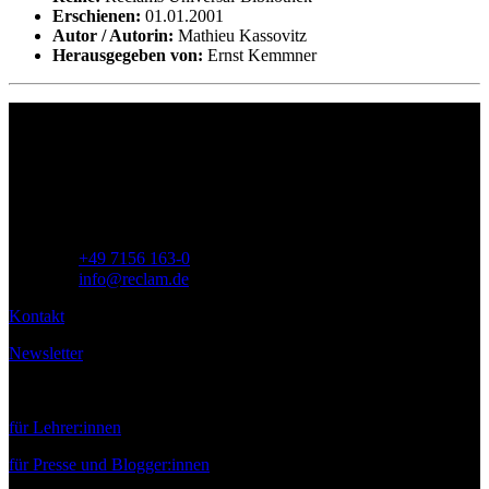
Erschienen:
01.01.2001
Autor / Autorin:
Mathieu Kassovitz
Herausgegeben von:
Ernst Kemmner
Philipp Reclam jun. Verlag GmbH
Siemensstr. 32
71254 Ditzingen
Deutschland
Telefon:
+49 7156 163-0
E-Mail:
info@reclam.de
Kontakt
Newsletter
Service
für Lehrer:innen
für Presse und Blogger:innen