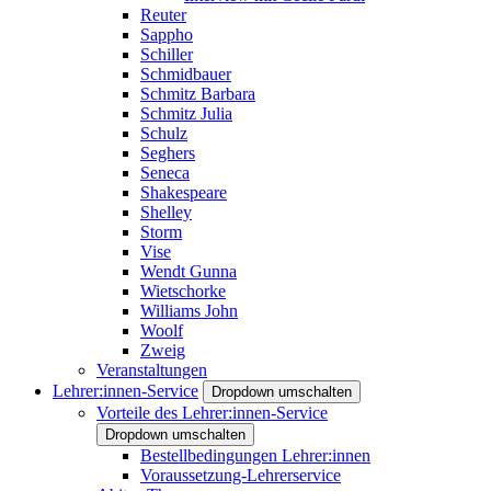
Reuter
Sappho
Schiller
Schmidbauer
Schmitz Barbara
Schmitz Julia
Schulz
Seghers
Seneca
Shakespeare
Shelley
Storm
Vise
Wendt Gunna
Wietschorke
Williams John
Woolf
Zweig
Veranstaltungen
Lehrer:innen-Service
Dropdown umschalten
Vorteile des Lehrer:innen-Service
Dropdown umschalten
Bestellbedingungen Lehrer:innen
Voraussetzung-Lehrerservice