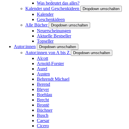
Was bedeutet das alles?
Kalender und Geschenkideen
Dropdown umschalten
Kalender
Geschenkideen
Alle Bücher
Dropdown umschalten
Neuerscheinungen
Aktuelle Bestseller
Topseller
Autor:innen
Dropdown umschalten
Autor:innen von A bis Z
Dropdown umschalten
Alcott
Arnold-Forster
Aurel
Austen
Behrendt Michael
Berend
Bleyer
Boehlau
Brecht
Brontë
Büchner
Busch
Caesar
Cicero