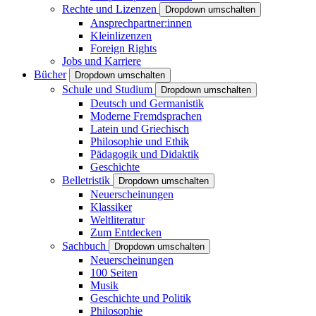
Rechte und Lizenzen
Dropdown umschalten
Ansprechpartner:innen
Kleinlizenzen
Foreign Rights
Jobs und Karriere
Bücher
Dropdown umschalten
Schule und Studium
Dropdown umschalten
Deutsch und Germanistik
Moderne Fremdsprachen
Latein und Griechisch
Philosophie und Ethik
Pädagogik und Didaktik
Geschichte
Belletristik
Dropdown umschalten
Neuerscheinungen
Klassiker
Weltliteratur
Zum Entdecken
Sachbuch
Dropdown umschalten
Neuerscheinungen
100 Seiten
Musik
Geschichte und Politik
Philosophie