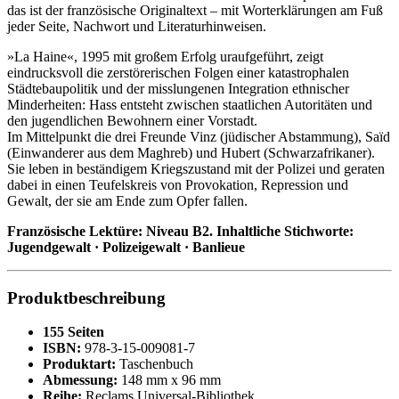
das ist der französische Originaltext – mit Worterklärungen am Fuß
jeder Seite, Nachwort und Literaturhinweisen.
»La Haine«, 1995 mit großem Erfolg uraufgeführt, zeigt
eindrucksvoll die zerstörerischen Folgen einer katastrophalen
Städtebaupolitik und der misslungenen Integration ethnischer
Minderheiten: Hass entsteht zwischen staatlichen Autoritäten und
den jugendlichen Bewohnern einer Vorstadt.
Im Mittelpunkt die drei Freunde Vinz (jüdischer Abstammung), Saïd
(Einwanderer aus dem Maghreb) und Hubert (Schwarzafrikaner).
Sie leben in beständigem Kriegszustand mit der Polizei und geraten
dabei in einen Teufelskreis von Provokation, Repression und
Gewalt, der sie am Ende zum Opfer fallen.
Französische Lektüre: Niveau B2. Inhaltliche Stichworte:
Jugendgewalt · Polizeigewalt · Banlieue
Produktbeschreibung
155 Seiten
ISBN:
978-3-15-009081-7
Produktart:
Taschenbuch
Abmessung:
148 mm x 96 mm
Reihe:
Reclams Universal-Bibliothek