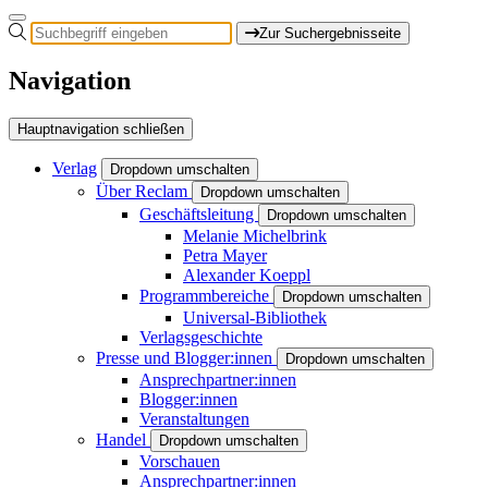
Zur Suchergebnisseite
Navigation
Hauptnavigation schließen
Verlag
Dropdown umschalten
Über Reclam
Dropdown umschalten
Geschäftsleitung
Dropdown umschalten
Melanie Michelbrink
Petra Mayer
Alexander Koeppl
Programmbereiche
Dropdown umschalten
Universal-Bibliothek
Verlagsgeschichte
Presse und Blogger:innen
Dropdown umschalten
Ansprechpartner:innen
Blogger:innen
Veranstaltungen
Handel
Dropdown umschalten
Vorschauen
Ansprechpartner:innen