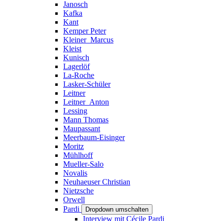
Janosch
Kafka
Kant
Kemper Peter
Kleiner_Marcus
Kleist
Kunisch
Lagerlöf
La-Roche
Lasker-Schüler
Leitner
Leitner_Anton
Lessing
Mann Thomas
Maupassant
Meerbaum-Eisinger
Moritz
Mühlhoff
Mueller-Salo
Novalis
Neuhaeuser Christian
Nietzsche
Orwell
Pardi
Dropdown umschalten
Interview mit Cécile Pardi