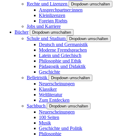
Rechte und Lizenzen
Dropdown umschalten
Ansprechpartner:innen
Kleinlizenzen
Foreign Rights
Jobs und Karriere
Bücher
Dropdown umschalten
Schule und Studium
Dropdown umschalten
Deutsch und Germanistik
Moderne Fremdsprachen
Latein und Griechisch
Philosophie und Ethik
Pädagogik und Didaktik
Geschichte
Belletristik
Dropdown umschalten
Neuerscheinungen
Klassiker
Weltliteratur
Zum Entdecken
Sachbuch
Dropdown umschalten
Neuerscheinungen
100 Seiten
Musik
Geschichte und Politik
Philosophie