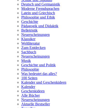
Deutsch und Germanistik
Moderne Fremdsprachen
Latein und Griechisch
Philosophie und Ethik
Geschichte
Pädagogik und Didaktik
Belletristik
Neuerscheinungen
Klassiker
Weltliteratur
Zum Entdecken
Sachbuch
Neuerscheinungen
Musik
Geschichte und Politik
Philosophie
Was bedeutet das alles?
100 Seiten
Kalender und Geschenkideen
Kalender
Geschenkideen
Alle Bücher
Neuerscheinungen
Aktuelle Bestseller