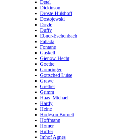
Detel
Dickinson
Droste-Hülshoff
Dostojewski
Doyle
Duffy
Ebner-Eschenbach
Fallada
Fontane
Gaskell
Gienow-Hecht
Goethe
Gomringer
Gottsched Luise
Grawe
Grether
Grimm
Haas_Michael
Hardy
Heine
Hodgson Burnett
Hoffmann
Homer
Hüffer
Imhof Agnes