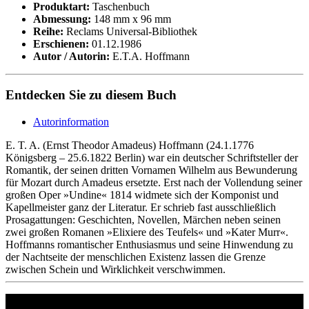
Produktart:
Taschenbuch
Abmessung:
148 mm x 96 mm
Reihe:
Reclams Universal-Bibliothek
Erschienen:
01.12.1986
Autor / Autorin:
E.T.A. Hoffmann
Entdecken Sie zu diesem Buch
Autorinformation
E. T. A. (Ernst Theodor Amadeus) Hoffmann (24.1.1776
Königsberg – 25.6.1822 Berlin) war ein deutscher Schriftsteller der
Romantik, der seinen dritten Vornamen Wilhelm aus Bewunderung
für Mozart durch Amadeus ersetzte. Erst nach der Vollendung seiner
großen Oper »Undine« 1814 widmete sich der Komponist und
Kapellmeister ganz der Literatur. Er schrieb fast ausschließlich
Prosagattungen: Geschichten, Novellen, Märchen neben seinen
zwei großen Romanen »Elixiere des Teufels« und »Kater Murr«.
Hoffmanns romantischer Enthusiasmus und seine Hinwendung zu
der Nachtseite der menschlichen Existenz lassen die Grenze
zwischen Schein und Wirklichkeit verschwimmen.
Philipp Reclam jun. Verlag GmbH