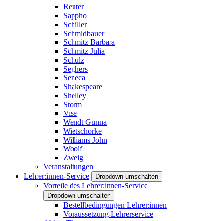
Reuter
Sappho
Schiller
Schmidbauer
Schmitz Barbara
Schmitz Julia
Schulz
Seghers
Seneca
Shakespeare
Shelley
Storm
Vise
Wendt Gunna
Wietschorke
Williams John
Woolf
Zweig
Veranstaltungen
Lehrer:innen-Service
Dropdown umschalten
Vorteile des Lehrer:innen-Service
Dropdown umschalten
Bestellbedingungen Lehrer:innen
Voraussetzung-Lehrerservice