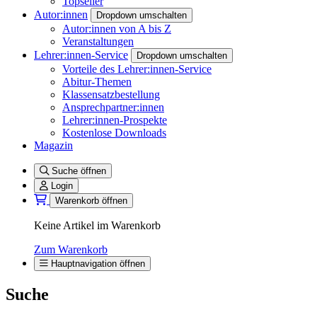
Topseller
Autor:innen
Dropdown umschalten
Autor:innen von A bis Z
Veranstaltungen
Lehrer:innen-Service
Dropdown umschalten
Vorteile des Lehrer:innen-Service
Abitur-Themen
Klassensatzbestellung
Ansprechpartner:innen
Lehrer:innen-Prospekte
Kostenlose Downloads
Magazin
Suche öffnen
Login
Warenkorb öffnen
Keine Artikel im Warenkorb
Zum Warenkorb
Hauptnavigation öffnen
Suche