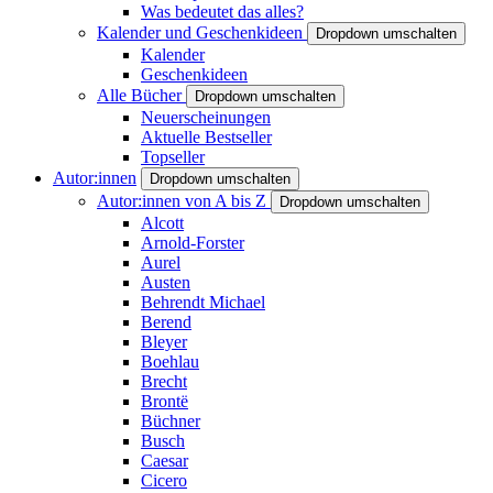
Was bedeutet das alles?
Kalender und Geschenkideen
Dropdown umschalten
Kalender
Geschenkideen
Alle Bücher
Dropdown umschalten
Neuerscheinungen
Aktuelle Bestseller
Topseller
Autor:innen
Dropdown umschalten
Autor:innen von A bis Z
Dropdown umschalten
Alcott
Arnold-Forster
Aurel
Austen
Behrendt Michael
Berend
Bleyer
Boehlau
Brecht
Brontë
Büchner
Busch
Caesar
Cicero