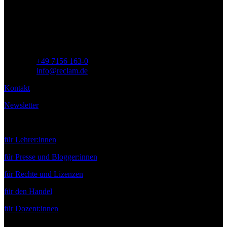
Siemensstr. 32
71254 Ditzingen
Deutschland
Telefon:
+49 7156 163-0
E-Mail:
info@reclam.de
Kontakt
Newsletter
Service
für Lehrer:innen
für Presse und Blogger:innen
für Rechte und Lizenzen
für den Handel
für Dozent:innen