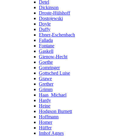
Detel
Dickinson
Droste-Hülshoff
Dostojewski
Doyle
Duffy
Ebner-Eschenbach
Fallada
Fontane
Gaskell
Gienow-Hecht
Goethe
Gomringer
Gottsched Luise
Grawe
Grether
Grimm
Haas_Michael
Hardy
Heine
Hodgson Burnett
Hoffmann
Homer
Hüffer
Imhof Agnes