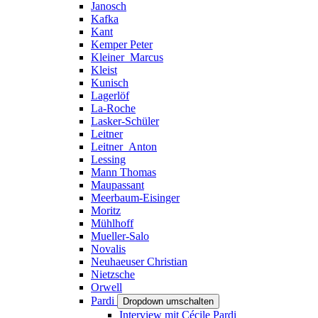
Janosch
Kafka
Kant
Kemper Peter
Kleiner_Marcus
Kleist
Kunisch
Lagerlöf
La-Roche
Lasker-Schüler
Leitner
Leitner_Anton
Lessing
Mann Thomas
Maupassant
Meerbaum-Eisinger
Moritz
Mühlhoff
Mueller-Salo
Novalis
Neuhaeuser Christian
Nietzsche
Orwell
Pardi
Dropdown umschalten
Interview mit Cécile Pardi