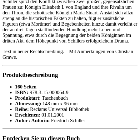
Schiller spitzt den Konflikt zwischen zwei großen, gegensätzlichen
Frauen zu: Königin Elisabeth I. von England und ihre Rivalin um
den Thron, die schottische Königin Maria Stuart. Anstatt sich allzu
streng an die historischen Fakten zu halten, fügt er zusätzliche
Figuren (etwa Mortimer) und Begebenheiten hinzu; damit verleiht er
der an drei Tagen stattfindenden Handlung mehr Leben und
Spannung, etwa durch die Begegnung der beiden Königinnen im
dritten Akt, dem Höhepunkt von Schillers erfolgreichem Drama.
Text in neuer Rechtschreibung. – Mit Anmerkungen von Christian
Grawe.
Produktbeschreibung
160 Seiten
ISBN:
978-3-15-000064-9
Produktart:
Taschenbuch
Abmessung:
148 mm x 96 mm
Reihe:
Reclams Universal-Bibliothek
Erschienen:
01.01.2001
Autor / Autorin:
Friedrich Schiller
Entdecken Sie zu diesem Buch