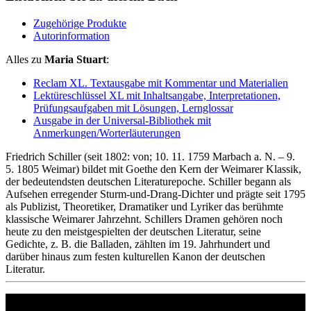
Zugehörige Produkte
Autorinformation
Alles zu
Maria Stuart
:
Reclam XL. Textausgabe mit Kommentar und Materialien
Lektüreschlüssel XL mit Inhaltsangabe, Interpretationen,
Prüfungsaufgaben mit Lösungen, Lernglossar
Ausgabe in der Universal-Bibliothek mit
Anmerkungen/Worterläuterungen
Friedrich Schiller (seit 1802: von; 10. 11. 1759 Marbach a. N. – 9.
5. 1805 Weimar) bildet mit Goethe den Kern der Weimarer Klassik,
der bedeutendsten deutschen Literaturepoche. Schiller begann als
Aufsehen erregender Sturm-und-Drang-Dichter und prägte seit 1795
als Publizist, Theoretiker, Dramatiker und Lyriker das berühmte
klassische Weimarer Jahrzehnt. Schillers Dramen gehören noch
heute zu den meistgespielten der deutschen Literatur, seine
Gedichte, z. B. die Balladen, zählten im 19. Jahrhundert und
darüber hinaus zum festen kulturellen Kanon der deutschen
Literatur.
Philipp Reclam jun. Verlag GmbH