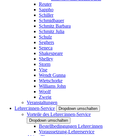
Reuter
Sappho
Schiller
Schmidbauer
Schmitz Barbara
Schmitz Julia
Schulz
Seghers
Seneca
Shakespeare
Shelley
Storm
Vise
Wendt Gunna
Wietschorke
Williams John
Woolf
Zweig
Veranstaltungen
Lehrer:innen-Service
Dropdown umschalten
Vorteile des Lehrer:innen-Service
Dropdown umschalten
Bestellbedingungen Lehrer:innen
Voraussetzung-Lehrerservice