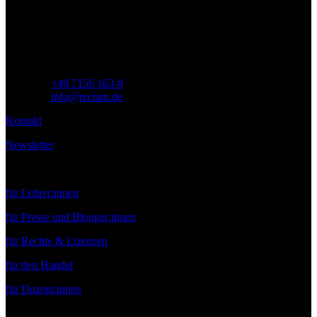
Siemensstr. 32
71254 Ditzingen
Deutschland
Telefon:
+49 7156 163-0
E-Mail:
info@reclam.de
Kontakt
Newsletter
Service
für Lehrer:innen
für Presse und Blogger:innen
für Rechte & Lizenzen
für den Handel
für Dozent:innen