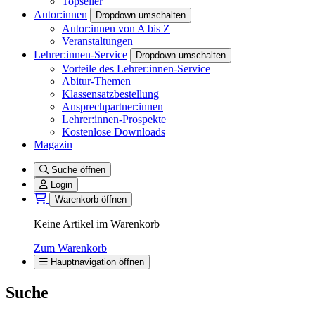
Topseller
Autor:innen
Dropdown umschalten
Autor:innen von A bis Z
Veranstaltungen
Lehrer:innen-Service
Dropdown umschalten
Vorteile des Lehrer:innen-Service
Abitur-Themen
Klassensatzbestellung
Ansprechpartner:innen
Lehrer:innen-Prospekte
Kostenlose Downloads
Magazin
Suche öffnen
Login
Warenkorb öffnen
Keine Artikel im Warenkorb
Zum Warenkorb
Hauptnavigation öffnen
Suche