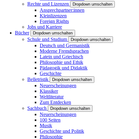
Rechte und Lizenzen
Dropdown umschalten
Ansprechpartner:innen
Kleinlizenzen
Foreign Rights
Jobs und Karriere
Bücher
Dropdown umschalten
Schule und Studium
Dropdown umschalten
Deutsch und Germanistik
Moderne Fremdsprachen
Latein und Griechisch
Philosophie und Ethik
Pädagogik und Didaktik
Geschichte
Belletristik
Dropdown umschalten
Neuerscheinungen
Klassiker
Weltliteratur
Zum Entdecken
Sachbuch
Dropdown umschalten
Neuerscheinungen
100 Seiten
Musik
Geschichte und Politik
Philosophie