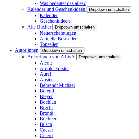
Was bedeutet das alles?
Kalender und Geschenkideen
Dropdown umschalten
Kalender
Geschenkideen
Alle Bücher
Dropdown umschalten
Neuerscheinungen
Aktuelle Bestseller
Topseller
Autor:innen
Dropdown umschalten
Autor:innen von A bis Z
Dropdown umschalten
Alcott
Arnold-Forster
Aurel
Austen
Behrendt Michael
Berend
Bleyer
Boehlau
Brecht
Brontë
Büchner
Busch
Caesar
Cicero