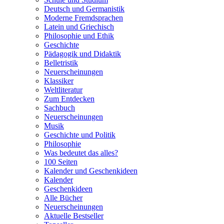
Deutsch und Germanistik
Moderne Fremdsprachen
Latein und Griechisch
Philosophie und Ethik
Geschichte
Pädagogik und Didaktik
Belletristik
Neuerscheinungen
Klassiker
Weltliteratur
Zum Entdecken
Sachbuch
Neuerscheinungen
Musik
Geschichte und Politik
Philosophie
Was bedeutet das alles?
100 Seiten
Kalender und Geschenkideen
Kalender
Geschenkideen
Alle Bücher
Neuerscheinungen
Aktuelle Bestseller