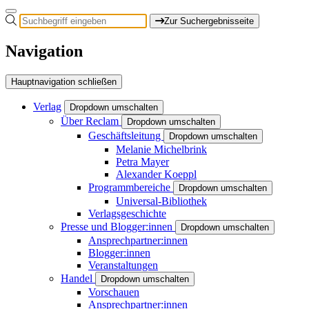
Zur Suchergebnisseite
Navigation
Hauptnavigation schließen
Verlag
Dropdown umschalten
Über Reclam
Dropdown umschalten
Geschäftsleitung
Dropdown umschalten
Melanie Michelbrink
Petra Mayer
Alexander Koeppl
Programmbereiche
Dropdown umschalten
Universal-Bibliothek
Verlagsgeschichte
Presse und Blogger:innen
Dropdown umschalten
Ansprechpartner:innen
Blogger:innen
Veranstaltungen
Handel
Dropdown umschalten
Vorschauen
Ansprechpartner:innen