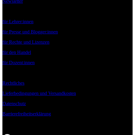
Newsletter
Service
für Lehrer:innen
für Presse und Blogger:innen
für Rechte und Lizenzen
für den Handel
für Dozent:innen
Rechtliches
Lieferbedingungen und Versandkosten
Datenschutz
Barrierefreiheitserklärung