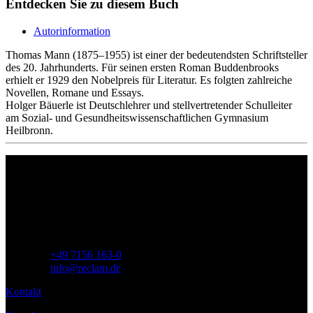
Entdecken Sie zu diesem Buch
Autorinformation
Thomas Mann (1875–1955) ist einer der bedeutendsten Schriftsteller
des 20. Jahrhunderts. Für seinen ersten Roman Buddenbrooks
erhielt er 1929 den Nobelpreis für Literatur. Es folgten zahlreiche
Novellen, Romane und Essays.
Holger Bäuerle ist Deutschlehrer und stellvertretender Schulleiter
am Sozial- und Gesundheitswissenschaftlichen Gymnasium
Heilbronn.
Philipp Reclam jun. Verlag GmbH
Siemensstr. 32
71254 Ditzingen
Deutschland
Telefon:
+49 7156 163-0
E-Mail:
info@reclam.de
Kontakt