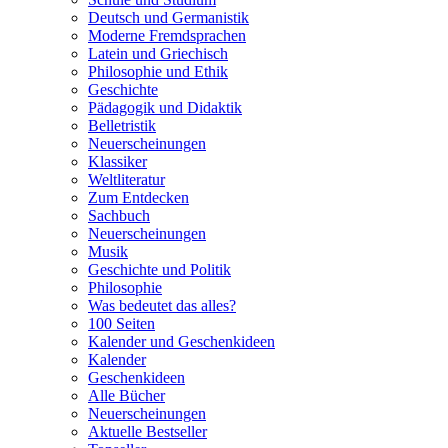
Deutsch und Germanistik
Moderne Fremdsprachen
Latein und Griechisch
Philosophie und Ethik
Geschichte
Pädagogik und Didaktik
Belletristik
Neuerscheinungen
Klassiker
Weltliteratur
Zum Entdecken
Sachbuch
Neuerscheinungen
Musik
Geschichte und Politik
Philosophie
Was bedeutet das alles?
100 Seiten
Kalender und Geschenkideen
Kalender
Geschenkideen
Alle Bücher
Neuerscheinungen
Aktuelle Bestseller