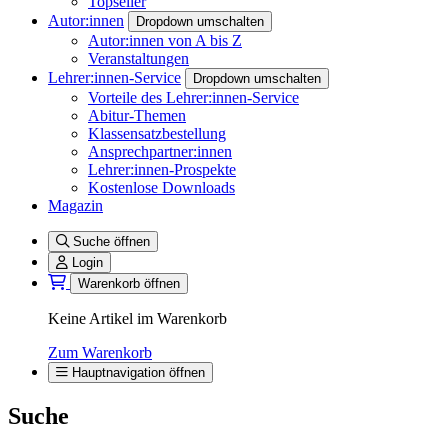
Topseller
Autor:innen
Dropdown umschalten
Autor:innen von A bis Z
Veranstaltungen
Lehrer:innen-Service
Dropdown umschalten
Vorteile des Lehrer:innen-Service
Abitur-Themen
Klassensatzbestellung
Ansprechpartner:innen
Lehrer:innen-Prospekte
Kostenlose Downloads
Magazin
Suche öffnen
Login
Warenkorb öffnen
Keine Artikel im Warenkorb
Zum Warenkorb
Hauptnavigation öffnen
Suche