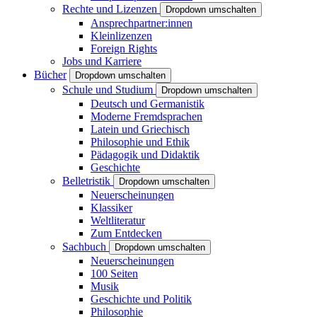
Rechte und Lizenzen
Dropdown umschalten
Ansprechpartner:innen
Kleinlizenzen
Foreign Rights
Jobs und Karriere
Bücher
Dropdown umschalten
Schule und Studium
Dropdown umschalten
Deutsch und Germanistik
Moderne Fremdsprachen
Latein und Griechisch
Philosophie und Ethik
Pädagogik und Didaktik
Geschichte
Belletristik
Dropdown umschalten
Neuerscheinungen
Klassiker
Weltliteratur
Zum Entdecken
Sachbuch
Dropdown umschalten
Neuerscheinungen
100 Seiten
Musik
Geschichte und Politik
Philosophie