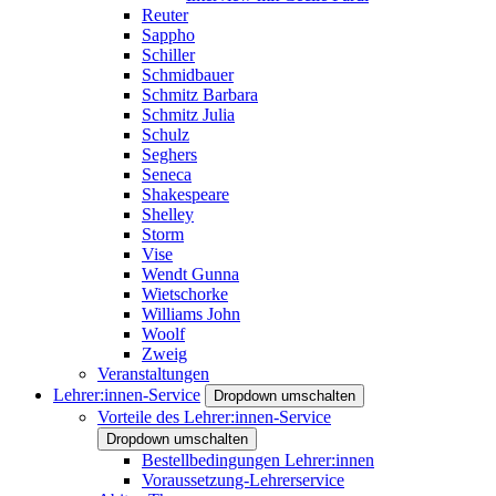
Reuter
Sappho
Schiller
Schmidbauer
Schmitz Barbara
Schmitz Julia
Schulz
Seghers
Seneca
Shakespeare
Shelley
Storm
Vise
Wendt Gunna
Wietschorke
Williams John
Woolf
Zweig
Veranstaltungen
Lehrer:innen-Service
Dropdown umschalten
Vorteile des Lehrer:innen-Service
Dropdown umschalten
Bestellbedingungen Lehrer:innen
Voraussetzung-Lehrerservice