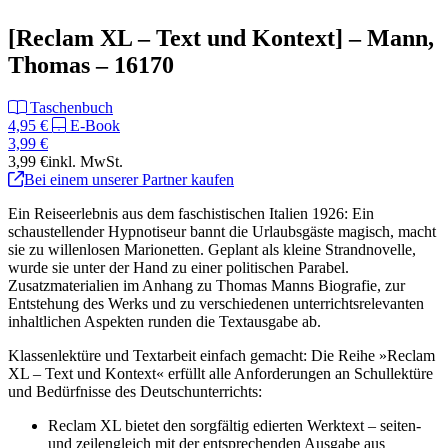
[Reclam XL – Text und Kontext] – Mann,
Thomas – 16170
Taschenbuch
4,95 €
E-Book
3,99 €
3,99 €
inkl. MwSt.
Bei einem unserer Partner kaufen
Ein Reiseerlebnis aus dem faschistischen Italien 1926: Ein
schaustellender Hypnotiseur bannt die Urlaubsgäste magisch, macht
sie zu willenlosen Marionetten. Geplant als kleine Strandnovelle,
wurde sie unter der Hand zu einer politischen Parabel.
Zusatzmaterialien im Anhang zu Thomas Manns Biografie, zur
Entstehung des Werks und zu verschiedenen unterrichtsrelevanten
inhaltlichen Aspekten runden die Textausgabe ab.
Klassenlektüre und Textarbeit einfach gemacht: Die Reihe »Reclam
XL – Text und Kontext« erfüllt alle Anforderungen an Schullektüre
und Bedürfnisse des Deutschunterrichts:
Reclam XL bietet den sorgfältig edierten Werktext – seiten-
und zeilengleich mit der entsprechenden Ausgabe aus