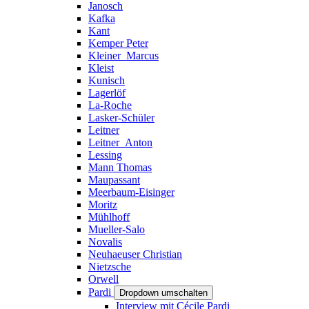
Janosch
Kafka
Kant
Kemper Peter
Kleiner_Marcus
Kleist
Kunisch
Lagerlöf
La-Roche
Lasker-Schüler
Leitner
Leitner_Anton
Lessing
Mann Thomas
Maupassant
Meerbaum-Eisinger
Moritz
Mühlhoff
Mueller-Salo
Novalis
Neuhaeuser Christian
Nietzsche
Orwell
Pardi
Dropdown umschalten
Interview mit Cécile Pardi