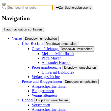
Zur Suchergebnisseite
Navigation
Hauptnavigation schließen
Verlag
Dropdown umschalten
Über Reclam
Dropdown umschalten
Geschäftsleitung
Dropdown umschalten
Melanie Michelbrink
Petra Mayer
Alexander Koeppl
Programmbereiche
Dropdown umschalten
Universal-Bibliothek
Verlagsgeschichte
Presse und Blogger:innen
Dropdown umschalten
Ansprechpartner:innen
Blogger:innen
Veranstaltungen
Handel
Dropdown umschalten
Vorschauen
Ansprechpartner:innen