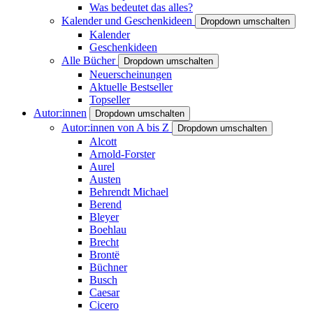
Was bedeutet das alles?
Kalender und Geschenkideen
Dropdown umschalten
Kalender
Geschenkideen
Alle Bücher
Dropdown umschalten
Neuerscheinungen
Aktuelle Bestseller
Topseller
Autor:innen
Dropdown umschalten
Autor:innen von A bis Z
Dropdown umschalten
Alcott
Arnold-Forster
Aurel
Austen
Behrendt Michael
Berend
Bleyer
Boehlau
Brecht
Brontë
Büchner
Busch
Caesar
Cicero