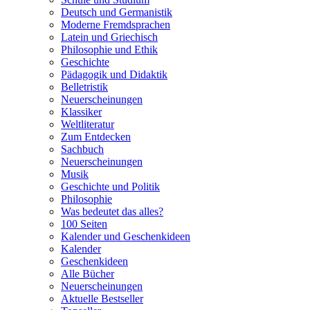
Deutsch und Germanistik
Moderne Fremdsprachen
Latein und Griechisch
Philosophie und Ethik
Geschichte
Pädagogik und Didaktik
Belletristik
Neuerscheinungen
Klassiker
Weltliteratur
Zum Entdecken
Sachbuch
Neuerscheinungen
Musik
Geschichte und Politik
Philosophie
Was bedeutet das alles?
100 Seiten
Kalender und Geschenkideen
Kalender
Geschenkideen
Alle Bücher
Neuerscheinungen
Aktuelle Bestseller