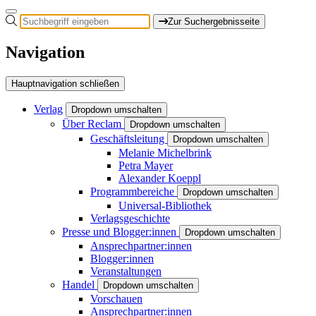
Zur Suchergebnisseite
Navigation
Hauptnavigation schließen
Verlag
Dropdown umschalten
Über Reclam
Dropdown umschalten
Geschäftsleitung
Dropdown umschalten
Melanie Michelbrink
Petra Mayer
Alexander Koeppl
Programmbereiche
Dropdown umschalten
Universal-Bibliothek
Verlagsgeschichte
Presse und Blogger:innen
Dropdown umschalten
Ansprechpartner:innen
Blogger:innen
Veranstaltungen
Handel
Dropdown umschalten
Vorschauen
Ansprechpartner:innen