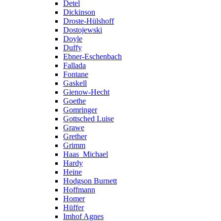
Detel
Dickinson
Droste-Hülshoff
Dostojewski
Doyle
Duffy
Ebner-Eschenbach
Fallada
Fontane
Gaskell
Gienow-Hecht
Goethe
Gomringer
Gottsched Luise
Grawe
Grether
Grimm
Haas_Michael
Hardy
Heine
Hodgson Burnett
Hoffmann
Homer
Hüffer
Imhof Agnes