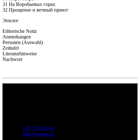
31 На Воробьевых горах
32 Прощeние и вечный приют
Эпилог
Editorische Notiz
Anmerkungen
Personen (Auswahl)
Zeittafel
Literaturhinweise
Nachwort
Philipp Reclam jun. Verlag GmbH
Siemensstr. 32
71254 Ditzingen
Deutschland
Telefon:
+49 7156 163-0
E-Mail:
info@reclam.de