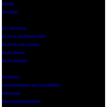
Kontakt
Newsletter
Service
für Lehrer:innen
für Presse und Blogger:innen
für Rechte und Lizenzen
für den Handel
für Dozent:innen
Rechtliches
Lieferbedingungen und Versandkosten
Datenschutz
Barrierefreiheitserklärung