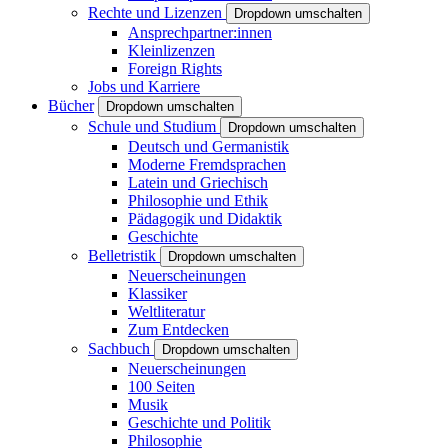
Rechte und Lizenzen
Dropdown umschalten
Ansprechpartner:innen
Kleinlizenzen
Foreign Rights
Jobs und Karriere
Bücher
Dropdown umschalten
Schule und Studium
Dropdown umschalten
Deutsch und Germanistik
Moderne Fremdsprachen
Latein und Griechisch
Philosophie und Ethik
Pädagogik und Didaktik
Geschichte
Belletristik
Dropdown umschalten
Neuerscheinungen
Klassiker
Weltliteratur
Zum Entdecken
Sachbuch
Dropdown umschalten
Neuerscheinungen
100 Seiten
Musik
Geschichte und Politik
Philosophie