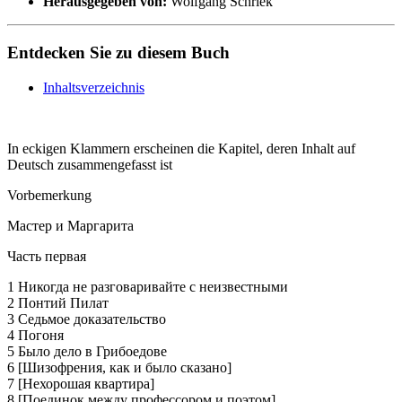
Herausgegeben von:
Wolfgang Schriek
Entdecken Sie zu diesem Buch
Inhaltsverzeichnis
In eckigen Klammern erscheinen die Kapitel, deren Inhalt auf
Deutsch zusammengefasst ist
Vorbemerkung
Мастер и Маргарита
Часть первая
1 Никогда не разговаривайте с неизвестными
2 Понтий Пилат
3 Седьмое доказательство
4 Погоня
5 Было дело в Грибоедове
6 [Шизофрения, как и было сказано]
7 [Нехорошая квартира]
8 [Поединок между профессором и поэтом]