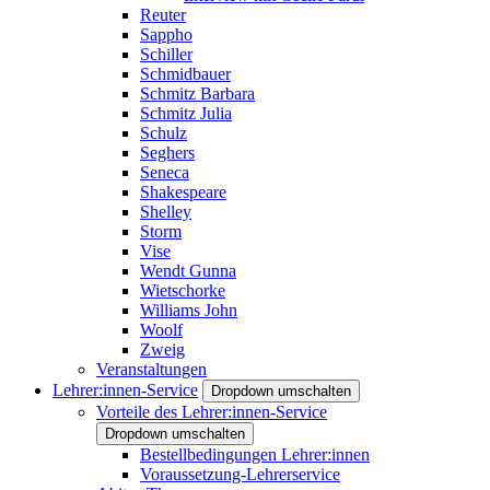
Reuter
Sappho
Schiller
Schmidbauer
Schmitz Barbara
Schmitz Julia
Schulz
Seghers
Seneca
Shakespeare
Shelley
Storm
Vise
Wendt Gunna
Wietschorke
Williams John
Woolf
Zweig
Veranstaltungen
Lehrer:innen-Service
Dropdown umschalten
Vorteile des Lehrer:innen-Service
Dropdown umschalten
Bestellbedingungen Lehrer:innen
Voraussetzung-Lehrerservice