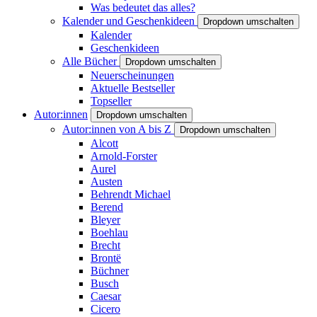
Was bedeutet das alles?
Kalender und Geschenkideen
Dropdown umschalten
Kalender
Geschenkideen
Alle Bücher
Dropdown umschalten
Neuerscheinungen
Aktuelle Bestseller
Topseller
Autor:innen
Dropdown umschalten
Autor:innen von A bis Z
Dropdown umschalten
Alcott
Arnold-Forster
Aurel
Austen
Behrendt Michael
Berend
Bleyer
Boehlau
Brecht
Brontë
Büchner
Busch
Caesar
Cicero