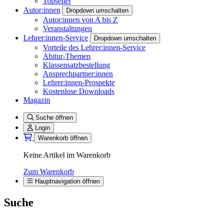
Topseller
Autor:innen
Dropdown umschalten
Autor:innen von A bis Z
Veranstaltungen
Lehrer:innen-Service
Dropdown umschalten
Vorteile des Lehrer:innen-Service
Abitur-Themen
Klassensatzbestellung
Ansprechpartner:innen
Lehrer:innen-Prospekte
Kostenlose Downloads
Magazin
Suche öffnen
Login
Warenkorb öffnen
Keine Artikel im Warenkorb
Zum Warenkorb
Hauptnavigation öffnen
Suche