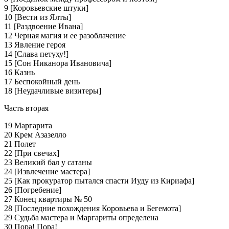
9 [Коровьeвские штуки]
10 [Вести из Ялты]
11 [Раздвоение Ивана]
12 Черная магия и ее разоблачение
13 Явление героя
14 [Слава петуху!]
15 [Сон Никанора Ивановича]
16 Казнь
17 Беспокойный день
18 [Неудачливые визитeры]
Часть вторая
19 Маргарита
20 Крем Азазелло
21 Полет
22 [При свечах]
23 Великий бал у сатаны
24 [Извлечение мастера]
25 [Как прокуратор пытался спасти Иуду из Кириафа]
26 [Погребeние]
27 Конец квартиры № 50
28 [Послeдние похождения Коровьeва и Бегемoта]
29 Судьба мастера и Маргариты определена
30 Пора! Пора!