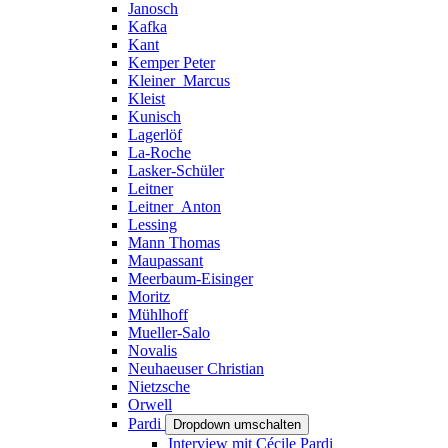
Janosch
Kafka
Kant
Kemper Peter
Kleiner_Marcus
Kleist
Kunisch
Lagerlöf
La-Roche
Lasker-Schüler
Leitner
Leitner_Anton
Lessing
Mann Thomas
Maupassant
Meerbaum-Eisinger
Moritz
Mühlhoff
Mueller-Salo
Novalis
Neuhaeuser Christian
Nietzsche
Orwell
Pardi
Dropdown umschalten
Interview mit Cécile Pardi