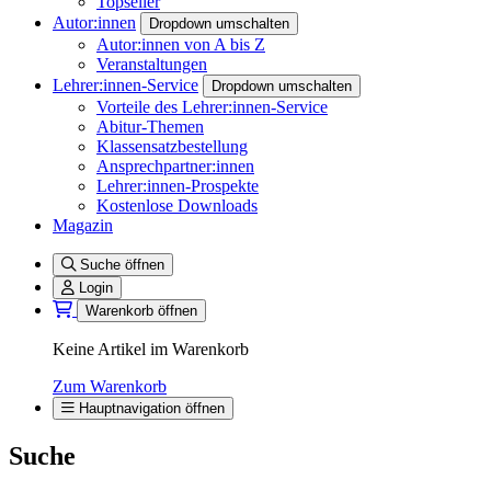
Topseller
Autor:innen
Dropdown umschalten
Autor:innen von A bis Z
Veranstaltungen
Lehrer:innen-Service
Dropdown umschalten
Vorteile des Lehrer:innen-Service
Abitur-Themen
Klassensatzbestellung
Ansprechpartner:innen
Lehrer:innen-Prospekte
Kostenlose Downloads
Magazin
Suche öffnen
Login
Warenkorb öffnen
Keine Artikel im Warenkorb
Zum Warenkorb
Hauptnavigation öffnen
Suche