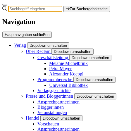
Zur Suchergebnisseite
Navigation
Hauptnavigation schließen
Verlag
Dropdown umschalten
Über Reclam
Dropdown umschalten
Geschäftsleitung
Dropdown umschalten
Melanie Michelbrink
Petra Mayer
Alexander Koeppl
Programmbereiche
Dropdown umschalten
Universal-Bibliothek
Verlagsgeschichte
Presse und Blogger:innen
Dropdown umschalten
Ansprechpartner:innen
Blogger:innen
Veranstaltungen
Handel
Dropdown umschalten
Vorschauen
Ansprechpartner:innen