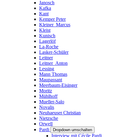
Janosch
Kafka
Kant
Kemper Peter
Kleiner_Marcus
Kleist
Kunisch
Lagerlöf
La-Roche
Lasker-Schüler
Leitner
Leitner_Anton
Lessing
Mann Thomas
Maupassant
Meerbaum-Eisinger
Moritz
Mühlhoff
Mueller-Salo
Novalis
Neuhaeuser Christian
Nietzsche
Orwell
Pardi
Dropdown umschalten
Interview mit Cécile Pardi