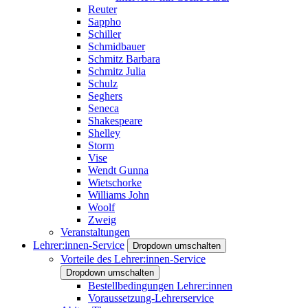
Reuter
Sappho
Schiller
Schmidbauer
Schmitz Barbara
Schmitz Julia
Schulz
Seghers
Seneca
Shakespeare
Shelley
Storm
Vise
Wendt Gunna
Wietschorke
Williams John
Woolf
Zweig
Veranstaltungen
Lehrer:innen-Service
Dropdown umschalten
Vorteile des Lehrer:innen-Service
Dropdown umschalten
Bestellbedingungen Lehrer:innen
Voraussetzung-Lehrerservice