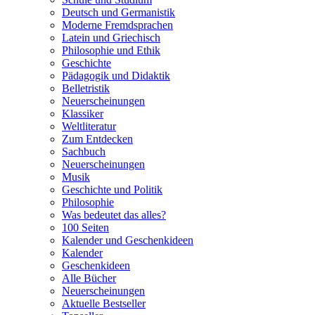
Deutsch und Germanistik
Moderne Fremdsprachen
Latein und Griechisch
Philosophie und Ethik
Geschichte
Pädagogik und Didaktik
Belletristik
Neuerscheinungen
Klassiker
Weltliteratur
Zum Entdecken
Sachbuch
Neuerscheinungen
Musik
Geschichte und Politik
Philosophie
Was bedeutet das alles?
100 Seiten
Kalender und Geschenkideen
Kalender
Geschenkideen
Alle Bücher
Neuerscheinungen
Aktuelle Bestseller