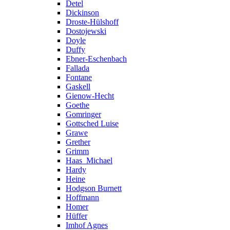
Detel
Dickinson
Droste-Hülshoff
Dostojewski
Doyle
Duffy
Ebner-Eschenbach
Fallada
Fontane
Gaskell
Gienow-Hecht
Goethe
Gomringer
Gottsched Luise
Grawe
Grether
Grimm
Haas_Michael
Hardy
Heine
Hodgson Burnett
Hoffmann
Homer
Hüffer
Imhof Agnes