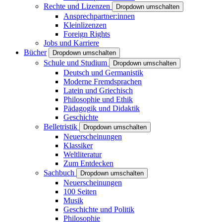
Rechte und Lizenzen
Dropdown umschalten
Ansprechpartner:innen
Kleinlizenzen
Foreign Rights
Jobs und Karriere
Bücher
Dropdown umschalten
Schule und Studium
Dropdown umschalten
Deutsch und Germanistik
Moderne Fremdsprachen
Latein und Griechisch
Philosophie und Ethik
Pädagogik und Didaktik
Geschichte
Belletristik
Dropdown umschalten
Neuerscheinungen
Klassiker
Weltliteratur
Zum Entdecken
Sachbuch
Dropdown umschalten
Neuerscheinungen
100 Seiten
Musik
Geschichte und Politik
Philosophie