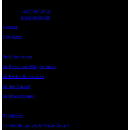
Telefon:
+49 7156 163-0
E-Mail:
info@reclam.de
Kontakt
Newsletter
Service
für Lehrer:innen
für Presse und Blogger:innen
für Rechte & Lizenzen
für den Handel
für Dozent:innen
Rechtliches
Lieferbedingungen & Versandkosten