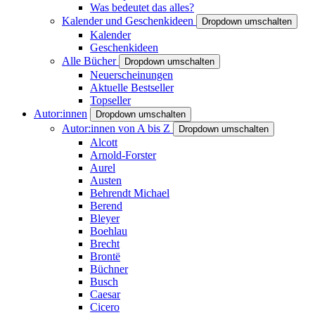
Was bedeutet das alles?
Kalender und Geschenkideen
Dropdown umschalten
Kalender
Geschenkideen
Alle Bücher
Dropdown umschalten
Neuerscheinungen
Aktuelle Bestseller
Topseller
Autor:innen
Dropdown umschalten
Autor:innen von A bis Z
Dropdown umschalten
Alcott
Arnold-Forster
Aurel
Austen
Behrendt Michael
Berend
Bleyer
Boehlau
Brecht
Brontë
Büchner
Busch
Caesar
Cicero