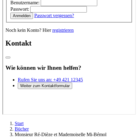
Start
Bücher
Monsieur Ré-Dièze et Mademoiselle Mi-Bémol