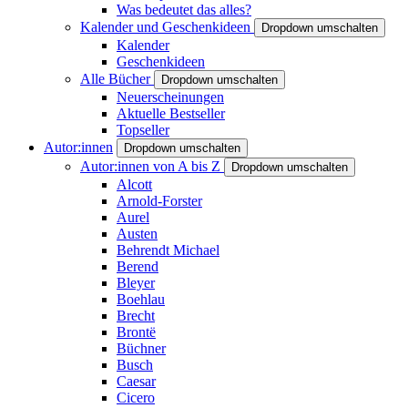
Was bedeutet das alles?
Kalender und Geschenkideen
Dropdown umschalten
Kalender
Geschenkideen
Alle Bücher
Dropdown umschalten
Neuerscheinungen
Aktuelle Bestseller
Topseller
Autor:innen
Dropdown umschalten
Autor:innen von A bis Z
Dropdown umschalten
Alcott
Arnold-Forster
Aurel
Austen
Behrendt Michael
Berend
Bleyer
Boehlau
Brecht
Brontë
Büchner
Busch
Caesar
Cicero