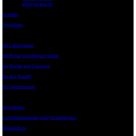
E-Mail:
info@reclam.de
Kontakt
Newsletter
Service
für Lehrer:innen
für Presse und Blogger:innen
für Rechte und Lizenzen
für den Handel
für Dozent:innen
Rechtliches
Lieferbedingungen und Versandkosten
Datenschutz