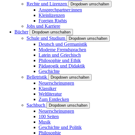
Rechte und Lizenzen
Dropdown umschalten
Ansprechpartner:innen
Kleinlizenzen
Foreign Rights
Jobs und Karriere
Bücher
Dropdown umschalten
Schule und Studium
Dropdown umschalten
Deutsch und Germanistik
Moderne Fremdsprachen
Latein und Griechisch
Philosophie und Ethik
Pädagogik und Didaktik
Geschichte
Belletristik
Dropdown umschalten
Neuerscheinungen
Klassiker
Weltliteratur
Zum Entdecken
Sachbuch
Dropdown umschalten
Neuerscheinungen
100 Seiten
Musik
Geschichte und Politik
Philosophie