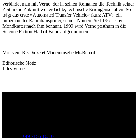
verbindet man mit Verne, der in seinen Romanen die Technik seiner
Zeit in die Zukunft weiterdachte, technische Errungenschaften: So
trägt das erste »Automated Transfer Vehicle« (kurz ATV), ein
unbemannter Raumtransporter, seinen Namen. Seit 1961 ist ein
Mondkrater nach ihm benannt. 1999 wird Verne posthum in die
Science Fiction Hall of Fame aufgenommen.
Monsieur Ré-Dièze et Mademoiselle Mi-Bémol
Editorische Notiz
Jules Verne
Philipp Reclam jun. Verlag GmbH
Siemensstr. 32
71254 Ditzingen
Deutschland
Telefon:
+49 7156 163-0