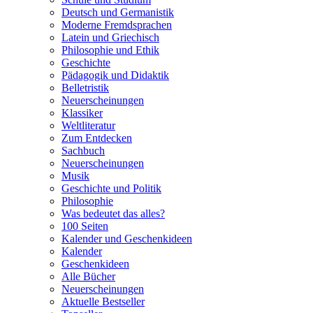
Deutsch und Germanistik
Moderne Fremdsprachen
Latein und Griechisch
Philosophie und Ethik
Geschichte
Pädagogik und Didaktik
Belletristik
Neuerscheinungen
Klassiker
Weltliteratur
Zum Entdecken
Sachbuch
Neuerscheinungen
Musik
Geschichte und Politik
Philosophie
Was bedeutet das alles?
100 Seiten
Kalender und Geschenkideen
Kalender
Geschenkideen
Alle Bücher
Neuerscheinungen
Aktuelle Bestseller