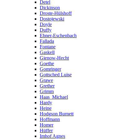
Detel
Dickinson
Droste-Hülshoff
Dostojewski
Doyle
Duffy
Ebner-Eschenbach
Fallada
Fontane
Gaskell
Gienow-Hecht
Goethe
Gomringer
Gottsched Luise
Grawe
Grether
Grimm
Haas_Michael
Hardy
Heine
Hodgson Burnett
Hoffmann
Homer
Hüffer
Imhof Agnes