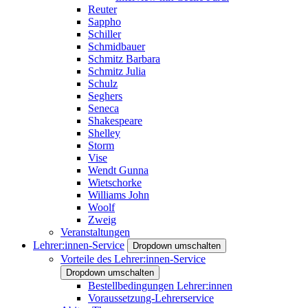
Reuter
Sappho
Schiller
Schmidbauer
Schmitz Barbara
Schmitz Julia
Schulz
Seghers
Seneca
Shakespeare
Shelley
Storm
Vise
Wendt Gunna
Wietschorke
Williams John
Woolf
Zweig
Veranstaltungen
Lehrer:innen-Service
Dropdown umschalten
Vorteile des Lehrer:innen-Service
Dropdown umschalten
Bestellbedingungen Lehrer:innen
Voraussetzung-Lehrerservice