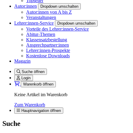
Topseller
Autor:innen
Dropdown umschalten
Autor:innen von A bis Z
Veranstaltungen
Lehrer:innen-Service
Dropdown umschalten
Vorteile des Lehrer:innen-Service
Abitur-Themen
Klassensatzbestellung
Ansprechpartner:innen
Lehrer:innen-Prospekte
Kostenlose Downloads
Magazin
Suche öffnen
Login
Warenkorb öffnen
Keine Artikel im Warenkorb
Zum Warenkorb
Hauptnavigation öffnen
Suche