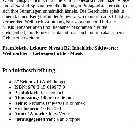
Weihnachtsgeschichte, und eine zarte Liebesgeschichte dazu. »Dis«
und »Es« sind Spitznamen, die die jungen Protagonisten erhalten, da
sich ihre Stimmlagen unheimlich ähneln. Die Geschichte spielt in
einem kleinen Bergdorf in der Schweiz, wo man sich aufs Christfest
vorbereitet. Weihnachtsstimmung ist also garantiert. Und alle
Musikliebhaberinnen und -liebhaber bekommen hier die
Gelegenheit, ihre Französischkenntnisse auch auf musikalischem
Gebiet zu erweitern.
Französische Lektüre: Niveau B2. Inhaltliche Stichworte:
Weihnachten · Liebesgeschichte · Musik
Produktbeschreibung
87 Seiten
- 10 Abbildungen
ISBN:
978-3-15-019977-0
Produktart:
Taschenbuch
Abmessung:
148 mm x 96 mm
Reihe:
Reclams Universal-Bibliothek
Erschienen:
25.09.2020
Autor / Autorin:
Jules Verne
Herausgegeben von:
Karl Stoppel