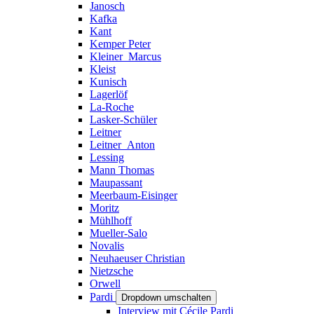
Janosch
Kafka
Kant
Kemper Peter
Kleiner_Marcus
Kleist
Kunisch
Lagerlöf
La-Roche
Lasker-Schüler
Leitner
Leitner_Anton
Lessing
Mann Thomas
Maupassant
Meerbaum-Eisinger
Moritz
Mühlhoff
Mueller-Salo
Novalis
Neuhaeuser Christian
Nietzsche
Orwell
Pardi
Dropdown umschalten
Interview mit Cécile Pardi