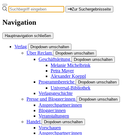
Zur Suchergebnisseite
Navigation
Hauptnavigation schließen
Verlag
Dropdown umschalten
Über Reclam
Dropdown umschalten
Geschäftsleitung
Dropdown umschalten
Melanie Michelbrink
Petra Mayer
Alexander Koeppl
Programmbereiche
Dropdown umschalten
Universal-Bibliothek
Verlagsgeschichte
Presse und Blogger:innen
Dropdown umschalten
Ansprechpartner:innen
Blogger:innen
Veranstaltungen
Handel
Dropdown umschalten
Vorschauen
Ansprechpartner:innen