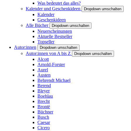
Was bedeutet das alles?
Kalender und Geschenkideen
Dropdown umschalten
Kalender
Geschenkideen
Alle Bücher
Dropdown umschalten
Neuerscheinungen
Aktuelle Bestseller
Topseller
Autor:innen
Dropdown umschalten
Autor:innen von A bis Z
Dropdown umschalten
Alcott
Arnold-Forster
Aurel
Austen
Behrendt Michael
Berend
Bleyer
Boehlau
Brecht
Brontë
Büchner
Busch
Caesar
Cicero