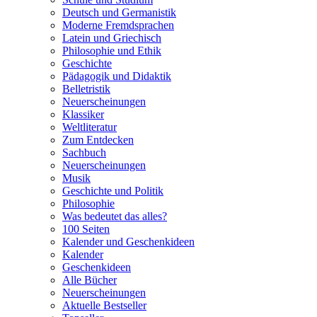
Deutsch und Germanistik
Moderne Fremdsprachen
Latein und Griechisch
Philosophie und Ethik
Geschichte
Pädagogik und Didaktik
Belletristik
Neuerscheinungen
Klassiker
Weltliteratur
Zum Entdecken
Sachbuch
Neuerscheinungen
Musik
Geschichte und Politik
Philosophie
Was bedeutet das alles?
100 Seiten
Kalender und Geschenkideen
Kalender
Geschenkideen
Alle Bücher
Neuerscheinungen
Aktuelle Bestseller