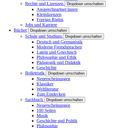
Rechte und Lizenzen
Dropdown umschalten
Ansprechpartner:innen
Kleinlizenzen
Foreign Rights
Jobs und Karriere
Bücher
Dropdown umschalten
Schule und Studium
Dropdown umschalten
Deutsch und Germanistik
Moderne Fremdsprachen
Latein und Griechisch
Philosophie und Ethik
Pädagogik und Didaktik
Geschichte
Belletristik
Dropdown umschalten
Neuerscheinungen
Klassiker
Weltliteratur
Zum Entdecken
Sachbuch
Dropdown umschalten
Neuerscheinungen
100 Seiten
Musik
Geschichte und Politik
Philosophie