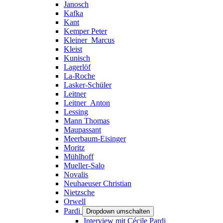
Janosch
Kafka
Kant
Kemper Peter
Kleiner_Marcus
Kleist
Kunisch
Lagerlöf
La-Roche
Lasker-Schüler
Leitner
Leitner_Anton
Lessing
Mann Thomas
Maupassant
Meerbaum-Eisinger
Moritz
Mühlhoff
Mueller-Salo
Novalis
Neuhaeuser Christian
Nietzsche
Orwell
Pardi
Dropdown umschalten
Interview mit Cécile Pardi