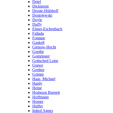
Detel
Dickinson
Droste-Hülshoff
Dostojewski
Doyle
Duffy
Ebner-Eschenbach
Fallada
Fontane
Gaskell
Gienow-Hecht
Goethe
Gomringer
Gottsched Luise
Grawe
Grether
Grimm
Haas_Michael
Hardy
Heine
Hodgson Burnett
Hoffmann
Homer
Hüffer
Imhof Agnes