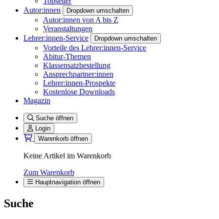
Topseller
Autor:innen
Dropdown umschalten
Autor:innen von A bis Z
Veranstaltungen
Lehrer:innen-Service
Dropdown umschalten
Vorteile des Lehrer:innen-Service
Abitur-Themen
Klassensatzbestellung
Ansprechpartner:innen
Lehrer:innen-Prospekte
Kostenlose Downloads
Magazin
Suche öffnen
Login
Warenkorb öffnen
Keine Artikel im Warenkorb
Zum Warenkorb
Hauptnavigation öffnen
Suche