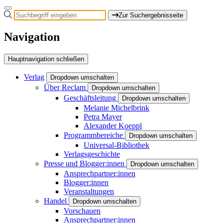
Zur Suchergebnisseite
Navigation
Hauptnavigation schließen
Verlag
Dropdown umschalten
Über Reclam
Dropdown umschalten
Geschäftsleitung
Dropdown umschalten
Melanie Michelbrink
Petra Mayer
Alexander Koeppl
Programmbereiche
Dropdown umschalten
Universal-Bibliothek
Verlagsgeschichte
Presse und Blogger:innen
Dropdown umschalten
Ansprechpartner:innen
Blogger:innen
Veranstaltungen
Handel
Dropdown umschalten
Vorschauen
Ansprechpartner:innen