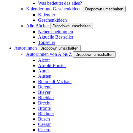
Was bedeutet das alles?
Kalender und Geschenkideen
Dropdown umschalten
Kalender
Geschenkideen
Alle Bücher
Dropdown umschalten
Neuerscheinungen
Aktuelle Bestseller
Topseller
Autor:innen
Dropdown umschalten
Autor:innen von A bis Z
Dropdown umschalten
Alcott
Arnold-Forster
Aurel
Austen
Behrendt Michael
Berend
Bleyer
Boehlau
Brecht
Brontë
Büchner
Busch
Caesar
Cicero