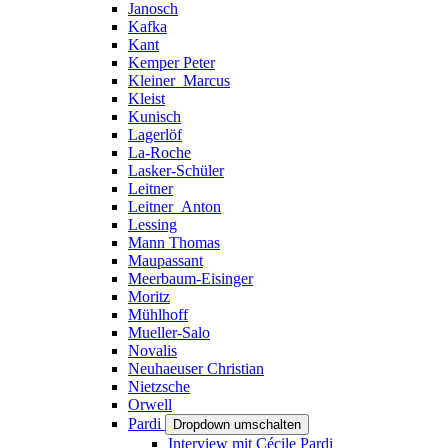
Janosch
Kafka
Kant
Kemper Peter
Kleiner_Marcus
Kleist
Kunisch
Lagerlöf
La-Roche
Lasker-Schüler
Leitner
Leitner_Anton
Lessing
Mann Thomas
Maupassant
Meerbaum-Eisinger
Moritz
Mühlhoff
Mueller-Salo
Novalis
Neuhaeuser Christian
Nietzsche
Orwell
Pardi
Dropdown umschalten
Interview mit Cécile Pardi