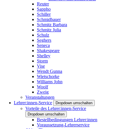
Reuter
Sappho
Schiller
Schmidbauer
Schmitz Barbara
Schmitz Julia
Schulz
Seghers
Seneca
Shakespeare
Shelley
Storm
Vise
Wendt Gunna
Wietschorke
Williams John
Woolf
Zweig
Veranstaltungen
Lehrer:innen-Service
Dropdown umschalten
Vorteile des Lehrer:innen-Service
Dropdown umschalten
Bestellbedingungen Lehrer:innen
Voraussetzung-Lehrerservice