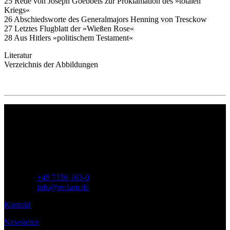
25 Rede von Joseph Goebbels zur Proklamation des »totalen
Kriegs«
26 Abschiedsworte des Generalmajors Henning von Tresckow
27 Letztes Flugblatt der »Wießen Rose«
28 Aus Hitlers »politischem Testament«
Literatur
Verzeichnis der Abbildungen
Philipp Reclam jun. Verlag GmbH
Siemensstr. 32
71254 Ditzingen
Deutschland
Telefon:
+49 7156 163-0
E-Mail:
info@reclam.de
Kontakt
Newsletter