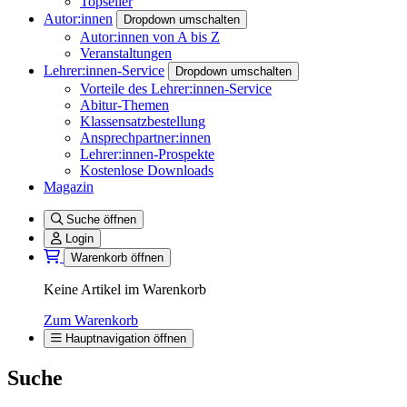
Topseller
Autor:innen
Dropdown umschalten
Autor:innen von A bis Z
Veranstaltungen
Lehrer:innen-Service
Dropdown umschalten
Vorteile des Lehrer:innen-Service
Abitur-Themen
Klassensatzbestellung
Ansprechpartner:innen
Lehrer:innen-Prospekte
Kostenlose Downloads
Magazin
Suche öffnen
Login
Warenkorb öffnen
Keine Artikel im Warenkorb
Zum Warenkorb
Hauptnavigation öffnen
Suche