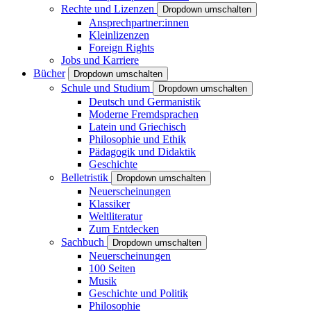
Rechte und Lizenzen
Dropdown umschalten
Ansprechpartner:innen
Kleinlizenzen
Foreign Rights
Jobs und Karriere
Bücher
Dropdown umschalten
Schule und Studium
Dropdown umschalten
Deutsch und Germanistik
Moderne Fremdsprachen
Latein und Griechisch
Philosophie und Ethik
Pädagogik und Didaktik
Geschichte
Belletristik
Dropdown umschalten
Neuerscheinungen
Klassiker
Weltliteratur
Zum Entdecken
Sachbuch
Dropdown umschalten
Neuerscheinungen
100 Seiten
Musik
Geschichte und Politik
Philosophie