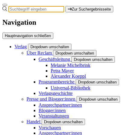
Zur Suchergebnisseite
Navigation
Hauptnavigation schließen
Verlag
Dropdown umschalten
Über Reclam
Dropdown umschalten
Geschäftsleitung
Dropdown umschalten
Melanie Michelbrink
Petra Mayer
Alexander Koeppl
Programmbereiche
Dropdown umschalten
Universal-Bibliothek
Verlagsgeschichte
Presse und Blogger:innen
Dropdown umschalten
Ansprechpartner:innen
Blogger:innen
Veranstaltungen
Handel
Dropdown umschalten
Vorschauen
Ansprechpartner:innen