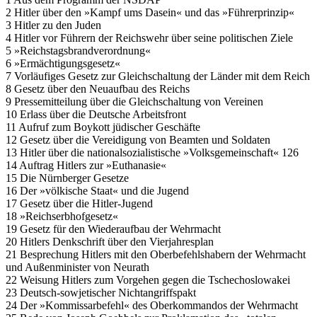
2 Hitler über den »Kampf ums Dasein« und das »Führerprinzip«
3 Hitler zu den Juden
4 Hitler vor Führern der Reichswehr über seine politischen Ziele
5 »Reichstagsbrandverordnung«
6 »Ermächtigungsgesetz«
7 Vorläufiges Gesetz zur Gleichschaltung der Länder mit dem Reich
8 Gesetz über den Neuaufbau des Reichs
9 Pressemitteilung über die Gleichschaltung von Vereinen
10 Erlass über die Deutsche Arbeitsfront
11 Aufruf zum Boykott jüdischer Geschäfte
12 Gesetz über die Vereidigung von Beamten und Soldaten
13 Hitler über die nationalsozialistische »Volksgemeinschaft« 126
14 Auftrag Hitlers zur »Euthanasie«
15 Die Nürnberger Gesetze
16 Der »völkische Staat« und die Jugend
17 Gesetz über die Hitler-Jugend
18 »Reichserbhofgesetz«
19 Gesetz für den Wiederaufbau der Wehrmacht
20 Hitlers Denkschrift über den Vierjahresplan
21 Besprechung Hitlers mit den Oberbefehlshabern der Wehrmacht
und Außenminister von Neurath
22 Weisung Hitlers zum Vorgehen gegen die Tschechoslowakei
23 Deutsch-sowjetischer Nichtangriffspakt
24 Der »Kommissarbefehl« des Oberkommandos der Wehrmacht