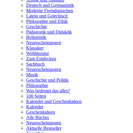
Deutsch und Germanistik
Moderne Fremdsprachen
Latein und Griechisch
Philosophie und Ethik
Geschichte
Pädagogik und Didaktik
Belletristik
Neuerscheinungen
Klassiker
Weltliteratur
Zum Entdecken
Sachbuch
Neuerscheinungen
Musik
Geschichte und Politik
Philosophie
Was bedeutet das alles?
100 Seiten
Kalender und Geschenkideen
Kalender
Geschenkideen
Alle Bücher
Neuerscheinungen
Aktuelle Bestseller