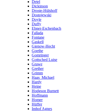
Detel
Dickinson
Droste-Hülshoff
Dostojewski
Doyle
Duffy
Ebner-Eschenbach
Fallada
Fontane
Gaskell
Gienow-Hecht
Goethe
Gomringer
Gottsched Luise
Grawe
Grether
Grimm
Haas_Michael
Hardy
Heine
Hodgson Burnett
Hoffmann
Homer
Hüffer
Imhof Agnes