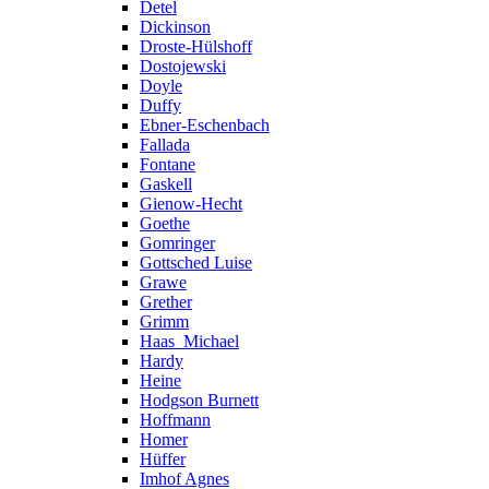
Detel
Dickinson
Droste-Hülshoff
Dostojewski
Doyle
Duffy
Ebner-Eschenbach
Fallada
Fontane
Gaskell
Gienow-Hecht
Goethe
Gomringer
Gottsched Luise
Grawe
Grether
Grimm
Haas_Michael
Hardy
Heine
Hodgson Burnett
Hoffmann
Homer
Hüffer
Imhof Agnes