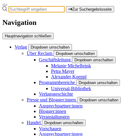
Zur Suchergebnisseite
Navigation
Hauptnavigation schließen
Verlag
Dropdown umschalten
Über Reclam
Dropdown umschalten
Geschäftsleitung
Dropdown umschalten
Melanie Michelbrink
Petra Mayer
Alexander Koeppl
Programmbereiche
Dropdown umschalten
Universal-Bibliothek
Verlagsgeschichte
Presse und Blogger:innen
Dropdown umschalten
Ansprechpartner:innen
Blogger:innen
Veranstaltungen
Handel
Dropdown umschalten
Vorschauen
Ansprechpartner:innen