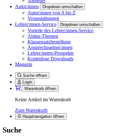
Topseller
Autor:innen
Dropdown umschalten
Autor:innen von A bis Z
Veranstaltungen
Lehrer:innen-Service
Dropdown umschalten
Vorteile des Lehrer:innen-Service
Abitur-Themen
Klassensatzbestellung
Ansprechpartner:innen
Lehrer:innen-Prospekte
Kostenlose Downloads
Magazin
Suche öffnen
Login
Warenkorb öffnen
Keine Artikel im Warenkorb
Zum Warenkorb
Hauptnavigation öffnen
Suche