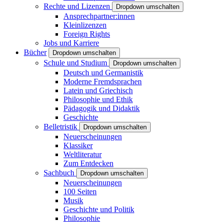
Rechte und Lizenzen
Dropdown umschalten
Ansprechpartner:innen
Kleinlizenzen
Foreign Rights
Jobs und Karriere
Bücher
Dropdown umschalten
Schule und Studium
Dropdown umschalten
Deutsch und Germanistik
Moderne Fremdsprachen
Latein und Griechisch
Philosophie und Ethik
Pädagogik und Didaktik
Geschichte
Belletristik
Dropdown umschalten
Neuerscheinungen
Klassiker
Weltliteratur
Zum Entdecken
Sachbuch
Dropdown umschalten
Neuerscheinungen
100 Seiten
Musik
Geschichte und Politik
Philosophie