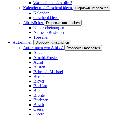
Was bedeutet das alles?
Kalender und Geschenkideen
Dropdown umschalten
Kalender
Geschenkideen
Alle Bücher
Dropdown umschalten
Neuerscheinungen
Aktuelle Bestseller
Topseller
Autor:innen
Dropdown umschalten
Autor:innen von A bis Z
Dropdown umschalten
Alcott
Arnold-Forster
Aurel
Austen
Behrendt Michael
Berend
Bleyer
Boehlau
Brecht
Brontë
Büchner
Busch
Caesar
Cicero