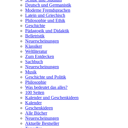
Deutsch und Germanistik
Moderne Fremdsprachen
Latein und Griechisch
Philosophie und Ethik
Geschichte
Pädagogik und Didaktik
Belletristik
Neuerscheinungen
Klassiker
Weltliteratur
Zum Entdecken
Sachbuch
Neuerscheinungen
Musik
Geschichte und Politik
Philosophie
Was bedeutet das alles?
100 Seiten
Kalender und Geschenkideen
Kalender
Geschenkideen
Alle Bücher
Neuerscheinungen
Aktuelle Bestseller