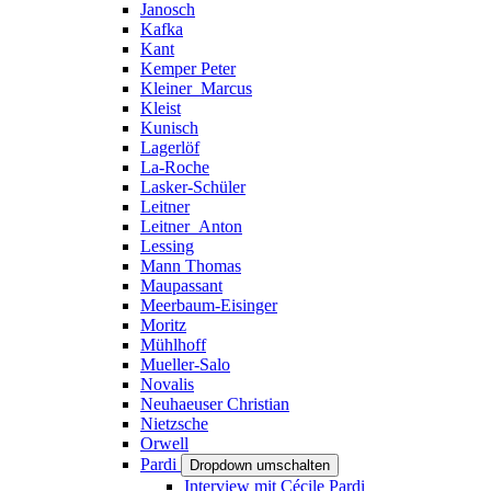
Janosch
Kafka
Kant
Kemper Peter
Kleiner_Marcus
Kleist
Kunisch
Lagerlöf
La-Roche
Lasker-Schüler
Leitner
Leitner_Anton
Lessing
Mann Thomas
Maupassant
Meerbaum-Eisinger
Moritz
Mühlhoff
Mueller-Salo
Novalis
Neuhaeuser Christian
Nietzsche
Orwell
Pardi
Dropdown umschalten
Interview mit Cécile Pardi