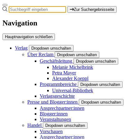
Zur Suchergebnisseite
Navigation
Hauptnavigation schließen
Verlag
Dropdown umschalten
Über Reclam
Dropdown umschalten
Geschäftsleitung
Dropdown umschalten
Melanie Michelbrink
Petra Mayer
Alexander Koeppl
Programmbereiche
Dropdown umschalten
Universal-Bibliothek
Verlagsgeschichte
Presse und Blogger:innen
Dropdown umschalten
Ansprechpartner:innen
Blogger:innen
Veranstaltungen
Handel
Dropdown umschalten
Vorschauen
Ansprechpartner:innen