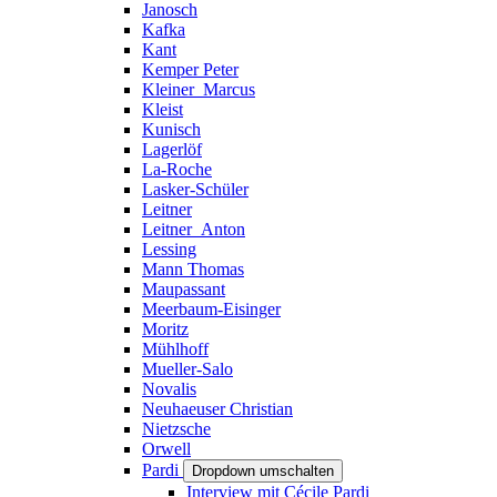
Janosch
Kafka
Kant
Kemper Peter
Kleiner_Marcus
Kleist
Kunisch
Lagerlöf
La-Roche
Lasker-Schüler
Leitner
Leitner_Anton
Lessing
Mann Thomas
Maupassant
Meerbaum-Eisinger
Moritz
Mühlhoff
Mueller-Salo
Novalis
Neuhaeuser Christian
Nietzsche
Orwell
Pardi
Dropdown umschalten
Interview mit Cécile Pardi