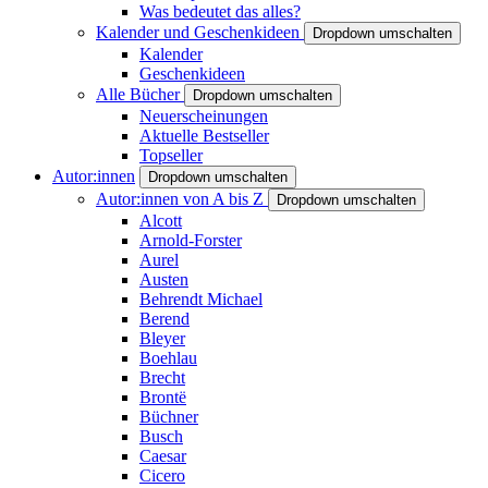
Was bedeutet das alles?
Kalender und Geschenkideen
Dropdown umschalten
Kalender
Geschenkideen
Alle Bücher
Dropdown umschalten
Neuerscheinungen
Aktuelle Bestseller
Topseller
Autor:innen
Dropdown umschalten
Autor:innen von A bis Z
Dropdown umschalten
Alcott
Arnold-Forster
Aurel
Austen
Behrendt Michael
Berend
Bleyer
Boehlau
Brecht
Brontë
Büchner
Busch
Caesar
Cicero