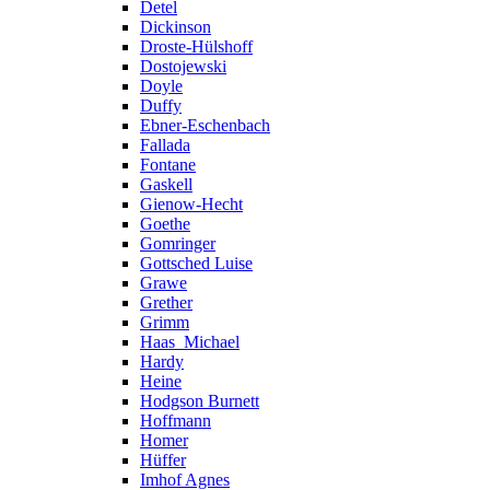
Detel
Dickinson
Droste-Hülshoff
Dostojewski
Doyle
Duffy
Ebner-Eschenbach
Fallada
Fontane
Gaskell
Gienow-Hecht
Goethe
Gomringer
Gottsched Luise
Grawe
Grether
Grimm
Haas_Michael
Hardy
Heine
Hodgson Burnett
Hoffmann
Homer
Hüffer
Imhof Agnes