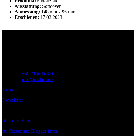
Produktart:
Notizbuch
Ausstattung:
Softcover
Abmessung:
148 mm x 96 mm
Erschienen:
17.02.2023
Philipp Reclam jun. Verlag GmbH
Siemensstr. 32
71254 Ditzingen
Deutschland
Telefon:
+49 7156 163-0
E-Mail:
info@reclam.de
Kontakt
Newsletter
Service
für Lehrer:innen
für Presse und Blogger:innen