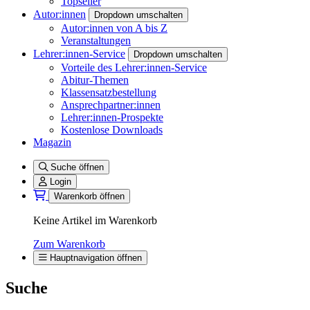
Topseller
Autor:innen
Dropdown umschalten
Autor:innen von A bis Z
Veranstaltungen
Lehrer:innen-Service
Dropdown umschalten
Vorteile des Lehrer:innen-Service
Abitur-Themen
Klassensatzbestellung
Ansprechpartner:innen
Lehrer:innen-Prospekte
Kostenlose Downloads
Magazin
Suche öffnen
Login
Warenkorb öffnen
Keine Artikel im Warenkorb
Zum Warenkorb
Hauptnavigation öffnen
Suche