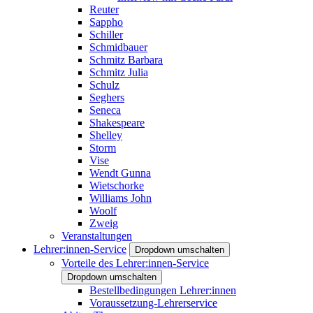
Reuter
Sappho
Schiller
Schmidbauer
Schmitz Barbara
Schmitz Julia
Schulz
Seghers
Seneca
Shakespeare
Shelley
Storm
Vise
Wendt Gunna
Wietschorke
Williams John
Woolf
Zweig
Veranstaltungen
Lehrer:innen-Service
Dropdown umschalten
Vorteile des Lehrer:innen-Service
Dropdown umschalten
Bestellbedingungen Lehrer:innen
Voraussetzung-Lehrerservice