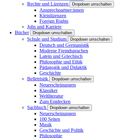
Rechte und Lizenzen
Dropdown umschalten
Ansprechpartner:innen
Kleinlizenzen
Foreign Rights
Jobs und Karriere
Bücher
Dropdown umschalten
Schule und Studium
Dropdown umschalten
Deutsch und Germanistik
Moderne Fremdsprachen
Latein und Griechisch
Philosophie und Ethik
Pädagogik und Didaktik
Geschichte
Belletristik
Dropdown umschalten
Neuerscheinungen
Klassiker
Weltliteratur
Zum Entdecken
Sachbuch
Dropdown umschalten
Neuerscheinungen
100 Seiten
Musik
Geschichte und Politik
Philosophie