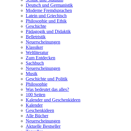
Deutsch und Germanistik
Moderne Fremdsprachen
Latein und Griechisch
Philosophie und Ethik
Geschichte
Pädagogik und Didaktik
Belletristik
Neuerscheinungen
Klassiker
Weltliteratur
Zum Entdecken
Sachbuch
Neuerscheinungen
Musik
Geschichte und Politik
Philosophie
Was bedeutet das alles?
100 Seiten
Kalender und Geschenkideen
Kalender
Geschenkideen
Alle Bücher
Neuerscheinungen
Aktuelle Bestseller