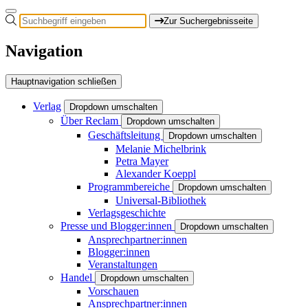
Zur Suchergebnisseite
Navigation
Hauptnavigation schließen
Verlag
Dropdown umschalten
Über Reclam
Dropdown umschalten
Geschäftsleitung
Dropdown umschalten
Melanie Michelbrink
Petra Mayer
Alexander Koeppl
Programmbereiche
Dropdown umschalten
Universal-Bibliothek
Verlagsgeschichte
Presse und Blogger:innen
Dropdown umschalten
Ansprechpartner:innen
Blogger:innen
Veranstaltungen
Handel
Dropdown umschalten
Vorschauen
Ansprechpartner:innen