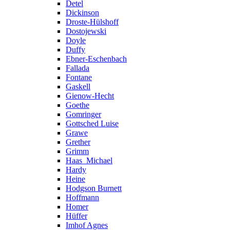
Detel
Dickinson
Droste-Hülshoff
Dostojewski
Doyle
Duffy
Ebner-Eschenbach
Fallada
Fontane
Gaskell
Gienow-Hecht
Goethe
Gomringer
Gottsched Luise
Grawe
Grether
Grimm
Haas_Michael
Hardy
Heine
Hodgson Burnett
Hoffmann
Homer
Hüffer
Imhof Agnes