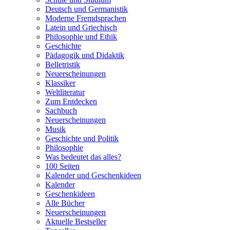
Deutsch und Germanistik
Moderne Fremdsprachen
Latein und Griechisch
Philosophie und Ethik
Geschichte
Pädagogik und Didaktik
Belletristik
Neuerscheinungen
Klassiker
Weltliteratur
Zum Entdecken
Sachbuch
Neuerscheinungen
Musik
Geschichte und Politik
Philosophie
Was bedeutet das alles?
100 Seiten
Kalender und Geschenkideen
Kalender
Geschenkideen
Alle Bücher
Neuerscheinungen
Aktuelle Bestseller