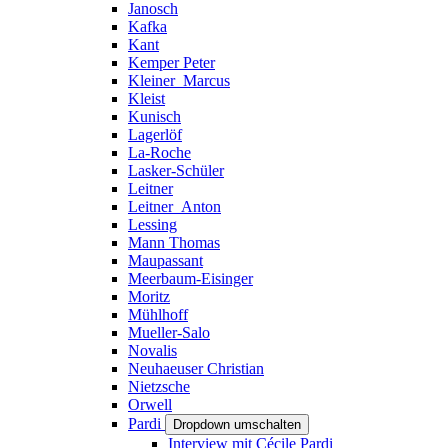
Janosch
Kafka
Kant
Kemper Peter
Kleiner_Marcus
Kleist
Kunisch
Lagerlöf
La-Roche
Lasker-Schüler
Leitner
Leitner_Anton
Lessing
Mann Thomas
Maupassant
Meerbaum-Eisinger
Moritz
Mühlhoff
Mueller-Salo
Novalis
Neuhaeuser Christian
Nietzsche
Orwell
Pardi
Dropdown umschalten
Interview mit Cécile Pardi