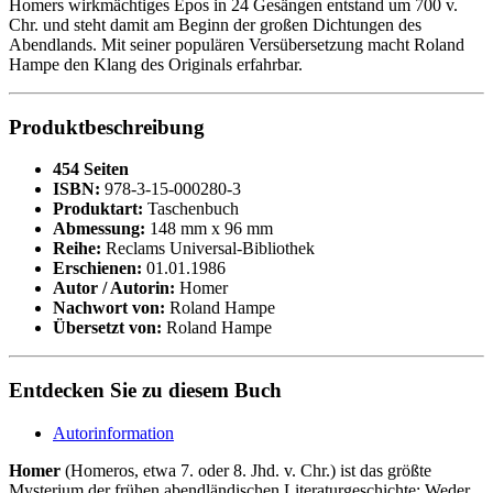
Homers wirkmächtiges Epos in 24 Gesängen entstand um 700 v.
Chr. und steht damit am Beginn der großen Dichtungen des
Abendlands. Mit seiner populären Versübersetzung macht Roland
Hampe den Klang des Originals erfahrbar.
Produktbeschreibung
454 Seiten
ISBN:
978-3-15-000280-3
Produktart:
Taschenbuch
Abmessung:
148 mm x 96 mm
Reihe:
Reclams Universal-Bibliothek
Erschienen:
01.01.1986
Autor / Autorin:
Homer
Nachwort von:
Roland Hampe
Übersetzt von:
Roland Hampe
Entdecken Sie zu diesem Buch
Autorinformation
Homer
(Homeros, etwa 7. oder 8. Jhd. v. Chr.) ist das größte
Mysterium der frühen abendländischen Literaturgeschichte: Weder