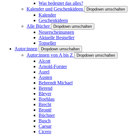
Was bedeutet das alles?
Kalender und Geschenkideen
Dropdown umschalten
Kalender
Geschenkideen
Alle Bücher
Dropdown umschalten
Neuerscheinungen
Aktuelle Bestseller
Topseller
Autor:innen
Dropdown umschalten
Autor:innen von A bis Z
Dropdown umschalten
Alcott
Arnold-Forster
Aurel
Austen
Behrendt Michael
Berend
Bleyer
Boehlau
Brecht
Brontë
Büchner
Busch
Caesar
Cicero