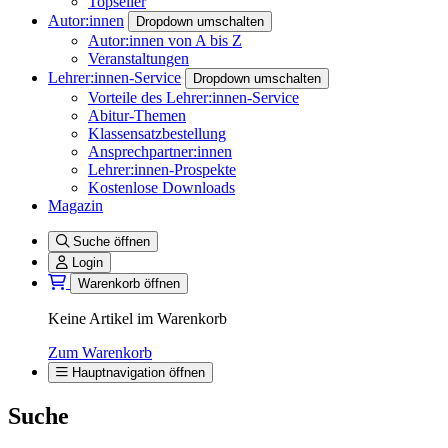
Topseller
Autor:innen
Dropdown umschalten
Autor:innen von A bis Z
Veranstaltungen
Lehrer:innen-Service
Dropdown umschalten
Vorteile des Lehrer:innen-Service
Abitur-Themen
Klassensatzbestellung
Ansprechpartner:innen
Lehrer:innen-Prospekte
Kostenlose Downloads
Magazin
Suche öffnen
Login
Warenkorb öffnen
Keine Artikel im Warenkorb
Zum Warenkorb
Hauptnavigation öffnen
Suche