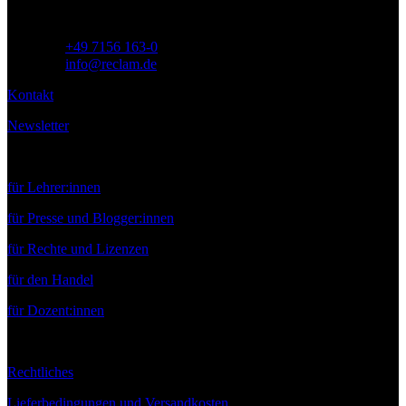
Telefon:
+49 7156 163-0
E-Mail:
info@reclam.de
Kontakt
Newsletter
Service
für Lehrer:innen
für Presse und Blogger:innen
für Rechte und Lizenzen
für den Handel
für Dozent:innen
Rechtliches
Lieferbedingungen und Versandkosten