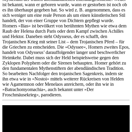
ist bekannt, wann er geboren wurde, wann er gestorben ist noch ob
es ihn überhaupt gegeben hat. So wird z. B. angenommen, dass es
sich weniger um eine reale Person als um einen künstlerischen Stil
handelt, der von einer Gruppe von Dichtern gepflegt wurde.
Homers »Ilias« ist bevölkert von berühmten Mythen wie etwa dem
Raub der Helena durch Paris oder dem Kampf zwischen Achilles
und Hektor. Daneben steht Odysseus, der es schafft, den
Trojanischen Krieg mit seiner List – dem Trojanischen Pferd – für
die Griechen zu entscheiden. Die »Odyssee«, Homers zweites Epos,
handelt von Odysseus’ darauffolgender langer und beschwerlicher
Heimkehr. Dabei muss sich der Held beispielsweise gegen den
Zyklopen Polyphem oder die Sirenen behaupten. Homer gehört zu
den fundamentalen Mythenstiftern der abendländischen Tradition.
So bearbeiten Nachfolger den trojanischen Sagenkreis, indem sie
ihn etwa wie in »Nostoi« mittels weiterer Rückreisen von Helden
wie Agamemnon oder Menelaos anreichern, oder ihn wie in
»Batrachomyomachia«, auch bekannt unter »Der
Froschmäusekrieg«, parodieren.
Philipp Reclam jun. Verlag GmbH
Siemensstr. 32
71254 Ditzingen
Deutschland