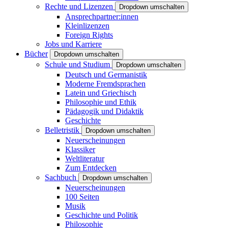
Rechte und Lizenzen
Dropdown umschalten
Ansprechpartner:innen
Kleinlizenzen
Foreign Rights
Jobs und Karriere
Bücher
Dropdown umschalten
Schule und Studium
Dropdown umschalten
Deutsch und Germanistik
Moderne Fremdsprachen
Latein und Griechisch
Philosophie und Ethik
Pädagogik und Didaktik
Geschichte
Belletristik
Dropdown umschalten
Neuerscheinungen
Klassiker
Weltliteratur
Zum Entdecken
Sachbuch
Dropdown umschalten
Neuerscheinungen
100 Seiten
Musik
Geschichte und Politik
Philosophie