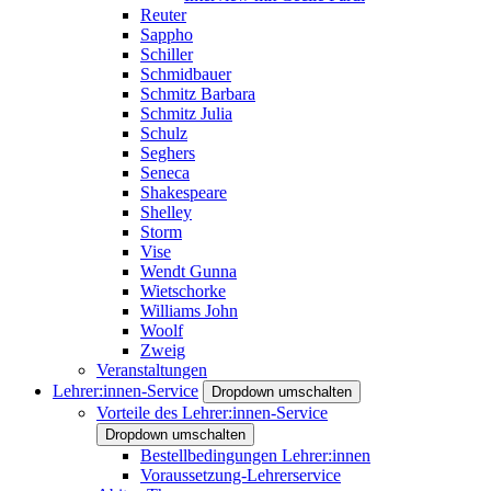
Reuter
Sappho
Schiller
Schmidbauer
Schmitz Barbara
Schmitz Julia
Schulz
Seghers
Seneca
Shakespeare
Shelley
Storm
Vise
Wendt Gunna
Wietschorke
Williams John
Woolf
Zweig
Veranstaltungen
Lehrer:innen-Service
Dropdown umschalten
Vorteile des Lehrer:innen-Service
Dropdown umschalten
Bestellbedingungen Lehrer:innen
Voraussetzung-Lehrerservice