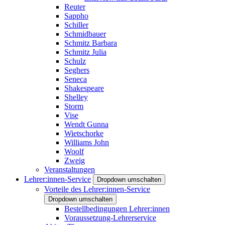
Reuter
Sappho
Schiller
Schmidbauer
Schmitz Barbara
Schmitz Julia
Schulz
Seghers
Seneca
Shakespeare
Shelley
Storm
Vise
Wendt Gunna
Wietschorke
Williams John
Woolf
Zweig
Veranstaltungen
Lehrer:innen-Service
Dropdown umschalten
Vorteile des Lehrer:innen-Service
Dropdown umschalten
Bestellbedingungen Lehrer:innen
Voraussetzung-Lehrerservice