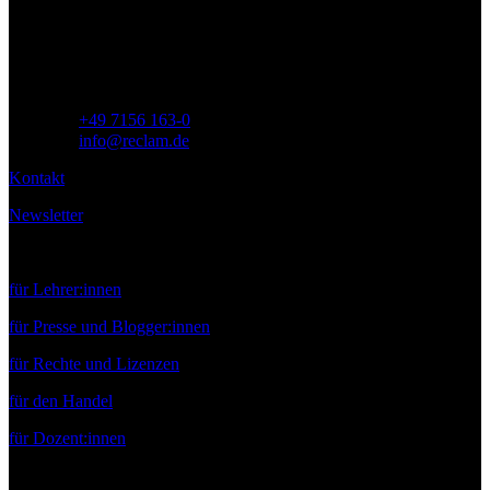
71254 Ditzingen
Deutschland
Telefon:
+49 7156 163-0
E-Mail:
info@reclam.de
Kontakt
Newsletter
Service
für Lehrer:innen
für Presse und Blogger:innen
für Rechte und Lizenzen
für den Handel
für Dozent:innen