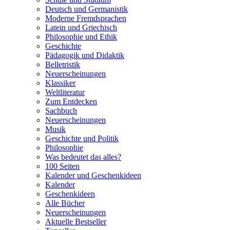
Deutsch und Germanistik
Moderne Fremdsprachen
Latein und Griechisch
Philosophie und Ethik
Geschichte
Pädagogik und Didaktik
Belletristik
Neuerscheinungen
Klassiker
Weltliteratur
Zum Entdecken
Sachbuch
Neuerscheinungen
Musik
Geschichte und Politik
Philosophie
Was bedeutet das alles?
100 Seiten
Kalender und Geschenkideen
Kalender
Geschenkideen
Alle Bücher
Neuerscheinungen
Aktuelle Bestseller