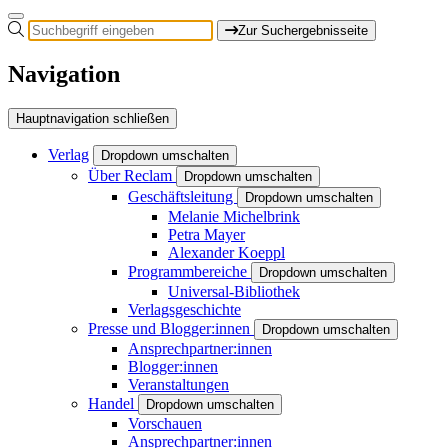
Zur Suchergebnisseite
Navigation
Hauptnavigation schließen
Verlag
Dropdown umschalten
Über Reclam
Dropdown umschalten
Geschäftsleitung
Dropdown umschalten
Melanie Michelbrink
Petra Mayer
Alexander Koeppl
Programmbereiche
Dropdown umschalten
Universal-Bibliothek
Verlagsgeschichte
Presse und Blogger:innen
Dropdown umschalten
Ansprechpartner:innen
Blogger:innen
Veranstaltungen
Handel
Dropdown umschalten
Vorschauen
Ansprechpartner:innen