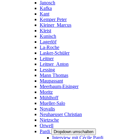
Janosch
Kafka
Kant
Kemper Peter
Kleiner_Marcus
Kleist
Kunisch
Lagerlöf
La-Roche
Lasker-Schüler
Leitner
Leitner_Anton
Lessing
Mann Thomas
Maupassant
Meerbaum-Eisinger
Moritz
Mühlhoff
Mueller-Salo
Novalis
Neuhaeuser Christian
Nietzsche
Orwell
Pardi
Dropdown umschalten
Interview mit Cécile Pardi