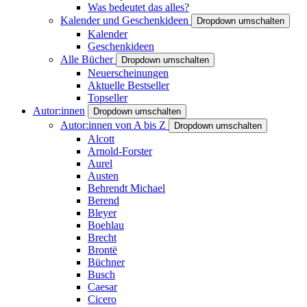
Was bedeutet das alles?
Kalender und Geschenkideen
Dropdown umschalten
Kalender
Geschenkideen
Alle Bücher
Dropdown umschalten
Neuerscheinungen
Aktuelle Bestseller
Topseller
Autor:innen
Dropdown umschalten
Autor:innen von A bis Z
Dropdown umschalten
Alcott
Arnold-Forster
Aurel
Austen
Behrendt Michael
Berend
Bleyer
Boehlau
Brecht
Brontë
Büchner
Busch
Caesar
Cicero