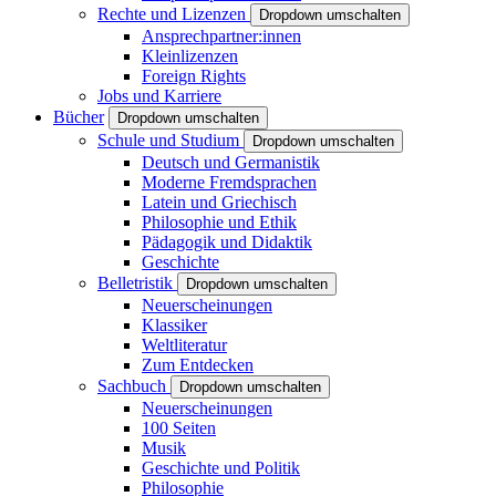
Rechte und Lizenzen
Dropdown umschalten
Ansprechpartner:innen
Kleinlizenzen
Foreign Rights
Jobs und Karriere
Bücher
Dropdown umschalten
Schule und Studium
Dropdown umschalten
Deutsch und Germanistik
Moderne Fremdsprachen
Latein und Griechisch
Philosophie und Ethik
Pädagogik und Didaktik
Geschichte
Belletristik
Dropdown umschalten
Neuerscheinungen
Klassiker
Weltliteratur
Zum Entdecken
Sachbuch
Dropdown umschalten
Neuerscheinungen
100 Seiten
Musik
Geschichte und Politik
Philosophie