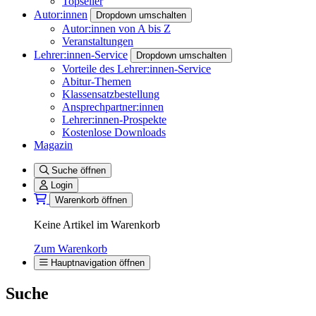
Topseller
Autor:innen
Dropdown umschalten
Autor:innen von A bis Z
Veranstaltungen
Lehrer:innen-Service
Dropdown umschalten
Vorteile des Lehrer:innen-Service
Abitur-Themen
Klassensatzbestellung
Ansprechpartner:innen
Lehrer:innen-Prospekte
Kostenlose Downloads
Magazin
Suche öffnen
Login
Warenkorb öffnen
Keine Artikel im Warenkorb
Zum Warenkorb
Hauptnavigation öffnen
Suche