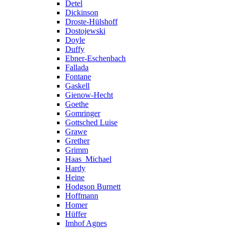
Detel
Dickinson
Droste-Hülshoff
Dostojewski
Doyle
Duffy
Ebner-Eschenbach
Fallada
Fontane
Gaskell
Gienow-Hecht
Goethe
Gomringer
Gottsched Luise
Grawe
Grether
Grimm
Haas_Michael
Hardy
Heine
Hodgson Burnett
Hoffmann
Homer
Hüffer
Imhof Agnes