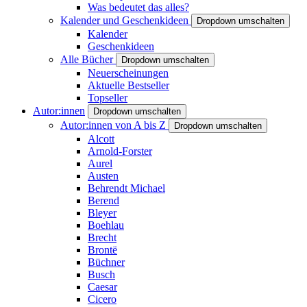
Was bedeutet das alles?
Kalender und Geschenkideen
Dropdown umschalten
Kalender
Geschenkideen
Alle Bücher
Dropdown umschalten
Neuerscheinungen
Aktuelle Bestseller
Topseller
Autor:innen
Dropdown umschalten
Autor:innen von A bis Z
Dropdown umschalten
Alcott
Arnold-Forster
Aurel
Austen
Behrendt Michael
Berend
Bleyer
Boehlau
Brecht
Brontë
Büchner
Busch
Caesar
Cicero