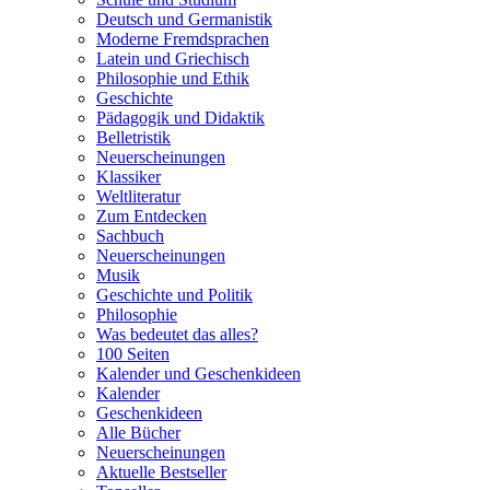
Deutsch und Germanistik
Moderne Fremdsprachen
Latein und Griechisch
Philosophie und Ethik
Geschichte
Pädagogik und Didaktik
Belletristik
Neuerscheinungen
Klassiker
Weltliteratur
Zum Entdecken
Sachbuch
Neuerscheinungen
Musik
Geschichte und Politik
Philosophie
Was bedeutet das alles?
100 Seiten
Kalender und Geschenkideen
Kalender
Geschenkideen
Alle Bücher
Neuerscheinungen
Aktuelle Bestseller