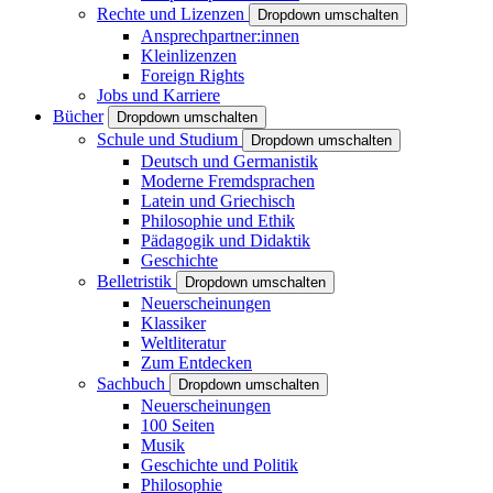
Rechte und Lizenzen
Dropdown umschalten
Ansprechpartner:innen
Kleinlizenzen
Foreign Rights
Jobs und Karriere
Bücher
Dropdown umschalten
Schule und Studium
Dropdown umschalten
Deutsch und Germanistik
Moderne Fremdsprachen
Latein und Griechisch
Philosophie und Ethik
Pädagogik und Didaktik
Geschichte
Belletristik
Dropdown umschalten
Neuerscheinungen
Klassiker
Weltliteratur
Zum Entdecken
Sachbuch
Dropdown umschalten
Neuerscheinungen
100 Seiten
Musik
Geschichte und Politik
Philosophie