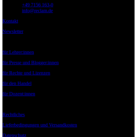
Telefon:
+49 7156 163-0
E-Mail:
info@reclam.de
Kontakt
Newsletter
Service
für Lehrer:innen
für Presse und Blogger:innen
für Rechte und Lizenzen
für den Handel
für Dozent:innen
Rechtliches
Lieferbedingungen und Versandkosten
Datenschutz