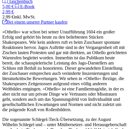
Taschenbuch
5,00 €
E-Book
2,99 €
2,99 €
inkl. MwSt.
Bei einem unserer Partner kaufen
»Othello« war schon bei seiner Uraufführung 1604 ein großer
Erfolg und gehört bis heute zu den beliebtesten Stücken
Shakespeares. Wie kein anderes ruft es beim Zuschauer spontane
Reaktionen hervor. Jagos Auftritte sind in der Vergangenheit oft mit
Zischen lauten Protesten und gar mit direkten, an Othello gerichteten
Warnrufen begleitet worden. Immerhin ist das Publikum heute
bereit, die schauspielerische Leistung des Jago-Darstellers am
Schluss mit Beifall zu honorieren. Dieser gewandelten Einstellung
der Zuschauer entsprechen auch veränderte Inszenierungen und
literaturkritische Bewertungen. Wir sehen in »Othello« Bezüge, die
Shakespeares Zeitgenossen aufgrund eines völlig anderen
Weltbildes entgingen. »Othello« ist eine Familientragödie, in der es
aber nicht nur um private Dinge wie Vertrauen oder Misstrauen
geht, sondern auch um das Spannungsfeld von Individualität und
gesellschaftlichen Erwartungen und Normen und nicht zuletzt um
die prägende Kraft von Rollenbildern.
Die sogenannte Schlegel-Tieck-Übersetzung, zu der August
Wilhelm Schlegel und – unter Mitübersetzer- und Herausgeberschaft