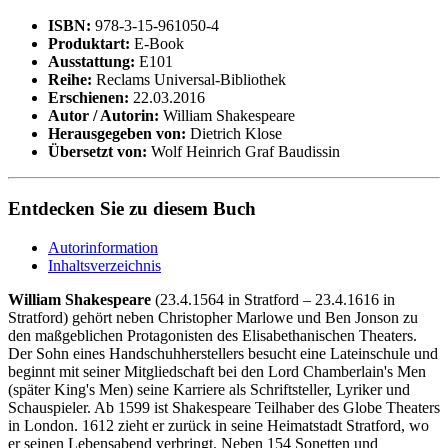
ISBN:
978-3-15-961050-4
Produktart:
E-Book
Ausstattung:
E101
Reihe:
Reclams Universal-Bibliothek
Erschienen:
22.03.2016
Autor / Autorin:
William Shakespeare
Herausgegeben von:
Dietrich Klose
Übersetzt von:
Wolf Heinrich Graf Baudissin
Entdecken Sie zu diesem Buch
Autorinformation
Inhaltsverzeichnis
William Shakespeare
(23.4.1564 in Stratford – 23.4.1616 in
Stratford) gehört neben Christopher Marlowe und Ben Jonson zu
den maßgeblichen Protagonisten des Elisabethanischen Theaters.
Der Sohn eines Handschuhherstellers besucht eine Lateinschule und
beginnt mit seiner Mitgliedschaft bei den Lord Chamberlain's Men
(später King's Men) seine Karriere als Schriftsteller, Lyriker und
Schauspieler. Ab 1599 ist Shakespeare Teilhaber des Globe Theaters
in London. 1612 zieht er zurück in seine Heimatstadt Stratford, wo
er seinen Lebensabend verbringt. Neben 154 Sonetten und