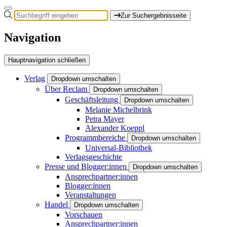
Zur Suchergebnisseite
Navigation
Hauptnavigation schließen
Verlag
Dropdown umschalten
Über Reclam
Dropdown umschalten
Geschäftsleitung
Dropdown umschalten
Melanie Michelbrink
Petra Mayer
Alexander Koeppl
Programmbereiche
Dropdown umschalten
Universal-Bibliothek
Verlagsgeschichte
Presse und Blogger:innen
Dropdown umschalten
Ansprechpartner:innen
Blogger:innen
Veranstaltungen
Handel
Dropdown umschalten
Vorschauen
Ansprechpartner:innen