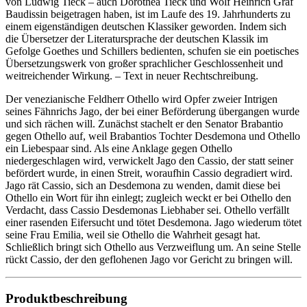
von Ludwig Tieck – auch Dorothea Tieck und Wolf Heinrich Graf
Baudissin beigetragen haben, ist im Laufe des 19. Jahrhunderts zu
einem eigenständigen deutschen Klassiker geworden. Indem sich
die Übersetzer der Literatursprache der deutschen Klassik im
Gefolge Goethes und Schillers bedienten, schufen sie ein poetisches
Übersetzungswerk von großer sprachlicher Geschlossenheit und
weitreichender Wirkung. – Text in neuer Rechtschreibung.
Der venezianische Feldherr Othello wird Opfer zweier Intrigen
seines Fähnrichs Jago, der bei einer Beförderung übergangen wurde
und sich rächen will. Zunächst stachelt er den Senator Brabantio
gegen Othello auf, weil Brabantios Tochter Desdemona und Othello
ein Liebespaar sind. Als eine Anklage gegen Othello
niedergeschlagen wird, verwickelt Jago den Cassio, der statt seiner
befördert wurde, in einen Streit, woraufhin Cassio degradiert wird.
Jago rät Cassio, sich an Desdemona zu wenden, damit diese bei
Othello ein Wort für ihn einlegt; zugleich weckt er bei Othello den
Verdacht, dass Cassio Desdemonas Liebhaber sei. Othello verfällt
einer rasenden Eifersucht und tötet Desdemona. Jago wiederum tötet
seine Frau Emilia, weil sie Othello die Wahrheit gesagt hat.
Schließlich bringt sich Othello aus Verzweiflung um. An seine Stelle
rückt Cassio, der den geflohenen Jago vor Gericht zu bringen will.
Produktbeschreibung