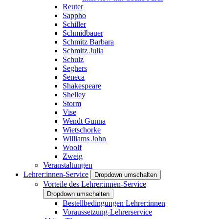
Reuter
Sappho
Schiller
Schmidbauer
Schmitz Barbara
Schmitz Julia
Schulz
Seghers
Seneca
Shakespeare
Shelley
Storm
Vise
Wendt Gunna
Wietschorke
Williams John
Woolf
Zweig
Veranstaltungen
Lehrer:innen-Service
Dropdown umschalten
Vorteile des Lehrer:innen-Service
Dropdown umschalten
Bestellbedingungen Lehrer:innen
Voraussetzung-Lehrerservice