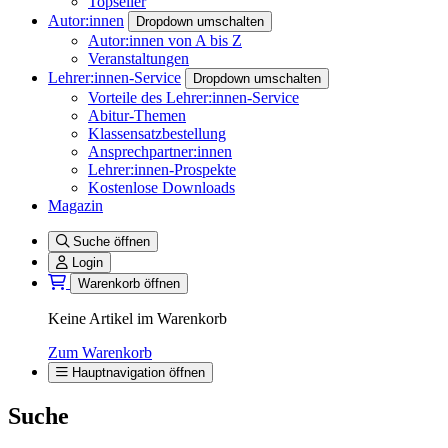
Topseller
Autor:innen
Dropdown umschalten
Autor:innen von A bis Z
Veranstaltungen
Lehrer:innen-Service
Dropdown umschalten
Vorteile des Lehrer:innen-Service
Abitur-Themen
Klassensatzbestellung
Ansprechpartner:innen
Lehrer:innen-Prospekte
Kostenlose Downloads
Magazin
Suche öffnen
Login
Warenkorb öffnen
Keine Artikel im Warenkorb
Zum Warenkorb
Hauptnavigation öffnen
Suche