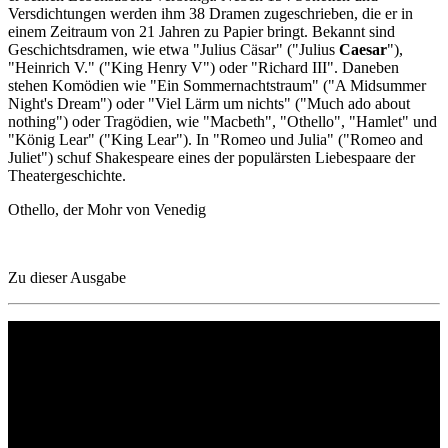
Versdichtungen werden ihm 38 Dramen zugeschrieben, die er in
einem Zeitraum von 21 Jahren zu Papier bringt. Bekannt sind
Geschichtsdramen, wie etwa "Julius Cäsar" ("Julius
Caesar
"),
"Heinrich V." ("King Henry V") oder "Richard III". Daneben
stehen Komödien wie "Ein Sommernachtstraum" ("A Midsummer
Night's Dream") oder "Viel Lärm um nichts" ("Much ado about
nothing") oder Tragödien, wie "Macbeth", "Othello", "Hamlet" und
"König Lear" ("King Lear"). In "Romeo und Julia" ("Romeo and
Juliet") schuf Shakespeare eines der populärsten Liebespaare der
Theatergeschichte.
Othello, der Mohr von Venedig
Zu dieser Ausgabe
Philipp Reclam jun. Verlag GmbH
Siemensstr. 32
71254 Ditzingen
Deutschland