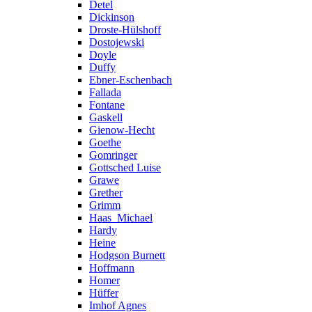
Detel
Dickinson
Droste-Hülshoff
Dostojewski
Doyle
Duffy
Ebner-Eschenbach
Fallada
Fontane
Gaskell
Gienow-Hecht
Goethe
Gomringer
Gottsched Luise
Grawe
Grether
Grimm
Haas_Michael
Hardy
Heine
Hodgson Burnett
Hoffmann
Homer
Hüffer
Imhof Agnes