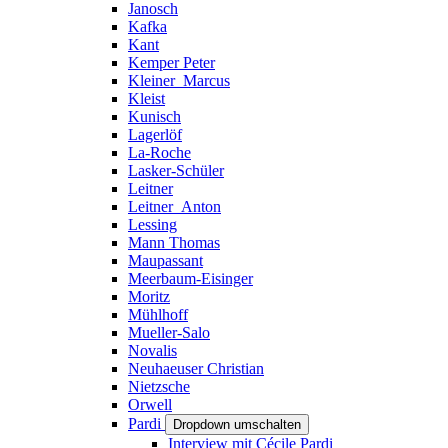
Janosch
Kafka
Kant
Kemper Peter
Kleiner_Marcus
Kleist
Kunisch
Lagerlöf
La-Roche
Lasker-Schüler
Leitner
Leitner_Anton
Lessing
Mann Thomas
Maupassant
Meerbaum-Eisinger
Moritz
Mühlhoff
Mueller-Salo
Novalis
Neuhaeuser Christian
Nietzsche
Orwell
Pardi
Dropdown umschalten
Interview mit Cécile Pardi