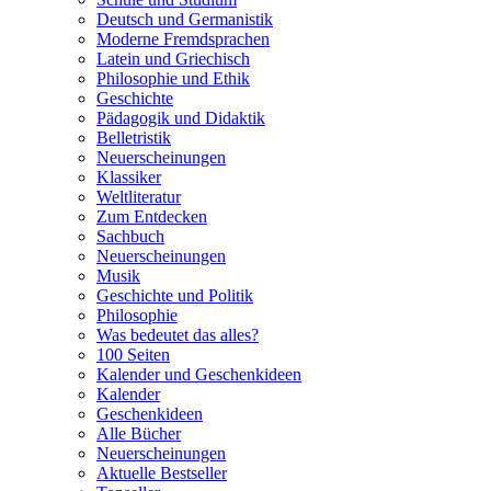
Deutsch und Germanistik
Moderne Fremdsprachen
Latein und Griechisch
Philosophie und Ethik
Geschichte
Pädagogik und Didaktik
Belletristik
Neuerscheinungen
Klassiker
Weltliteratur
Zum Entdecken
Sachbuch
Neuerscheinungen
Musik
Geschichte und Politik
Philosophie
Was bedeutet das alles?
100 Seiten
Kalender und Geschenkideen
Kalender
Geschenkideen
Alle Bücher
Neuerscheinungen
Aktuelle Bestseller