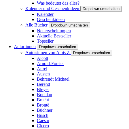
Was bedeutet das alles?
Kalender und Geschenkideen
Dropdown umschalten
Kalender
Geschenkideen
Alle Bücher
Dropdown umschalten
Neuerscheinungen
Aktuelle Bestseller
Topseller
Autor:innen
Dropdown umschalten
Autor:innen von A bis Z
Dropdown umschalten
Alcott
Arnold-Forster
Aurel
Austen
Behrendt Michael
Berend
Bleyer
Boehlau
Brecht
Brontë
Büchner
Busch
Caesar
Cicero