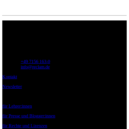
Philipp Reclam jun. Verlag GmbH
Siemensstr. 32
71254 Ditzingen
Deutschland
Telefon:
+49 7156 163-0
E-Mail:
info@reclam.de
Kontakt
Newsletter
Service
für Lehrer:innen
für Presse und Blogger:innen
für Rechte und Lizenzen