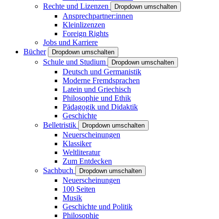
Rechte und Lizenzen
Dropdown umschalten
Ansprechpartner:innen
Kleinlizenzen
Foreign Rights
Jobs und Karriere
Bücher
Dropdown umschalten
Schule und Studium
Dropdown umschalten
Deutsch und Germanistik
Moderne Fremdsprachen
Latein und Griechisch
Philosophie und Ethik
Pädagogik und Didaktik
Geschichte
Belletristik
Dropdown umschalten
Neuerscheinungen
Klassiker
Weltliteratur
Zum Entdecken
Sachbuch
Dropdown umschalten
Neuerscheinungen
100 Seiten
Musik
Geschichte und Politik
Philosophie