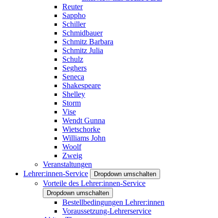
Reuter
Sappho
Schiller
Schmidbauer
Schmitz Barbara
Schmitz Julia
Schulz
Seghers
Seneca
Shakespeare
Shelley
Storm
Vise
Wendt Gunna
Wietschorke
Williams John
Woolf
Zweig
Veranstaltungen
Lehrer:innen-Service
Dropdown umschalten
Vorteile des Lehrer:innen-Service
Dropdown umschalten
Bestellbedingungen Lehrer:innen
Voraussetzung-Lehrerservice