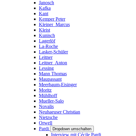
Janosch
Kafka
Kant
Kemper Peter
Kleiner_Marcus
Kleist
Kunisch
Lagerlöf
La-Roche
Lasker-Schüler
Leitner
Leitner_Anton
Lessing
Mann Thomas
Maupassant
Meerbaum-Eisinger
Moritz
Mühlhoff
Mueller-Salo
Novalis
Neuhaeuser Christian
Nietzsche
Orwell
Pardi
Dropdown umschalten
Interview mit Cécile Pardi