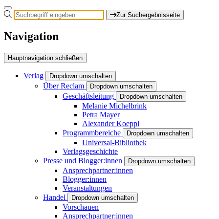
Zur Suchergebnisseite
Navigation
Hauptnavigation schließen
Verlag
Dropdown umschalten
Über Reclam
Dropdown umschalten
Geschäftsleitung
Dropdown umschalten
Melanie Michelbrink
Petra Mayer
Alexander Koeppl
Programmbereiche
Dropdown umschalten
Universal-Bibliothek
Verlagsgeschichte
Presse und Blogger:innen
Dropdown umschalten
Ansprechpartner:innen
Blogger:innen
Veranstaltungen
Handel
Dropdown umschalten
Vorschauen
Ansprechpartner:innen