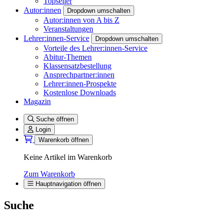
Topseller
Autor:innen
Dropdown umschalten
Autor:innen von A bis Z
Veranstaltungen
Lehrer:innen-Service
Dropdown umschalten
Vorteile des Lehrer:innen-Service
Abitur-Themen
Klassensatzbestellung
Ansprechpartner:innen
Lehrer:innen-Prospekte
Kostenlose Downloads
Magazin
Suche öffnen
Login
Warenkorb öffnen
Keine Artikel im Warenkorb
Zum Warenkorb
Hauptnavigation öffnen
Suche