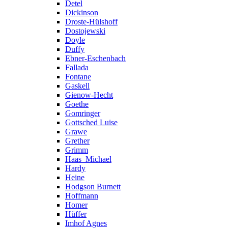
Detel
Dickinson
Droste-Hülshoff
Dostojewski
Doyle
Duffy
Ebner-Eschenbach
Fallada
Fontane
Gaskell
Gienow-Hecht
Goethe
Gomringer
Gottsched Luise
Grawe
Grether
Grimm
Haas_Michael
Hardy
Heine
Hodgson Burnett
Hoffmann
Homer
Hüffer
Imhof Agnes