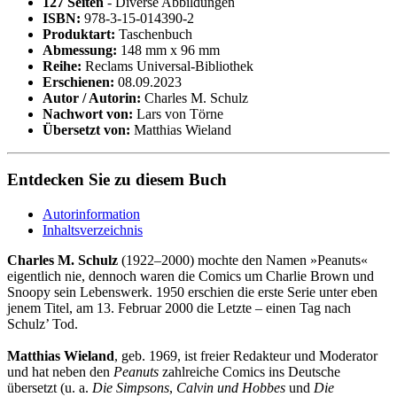
127 Seiten
- Diverse Abbildungen
ISBN:
978-3-15-014390-2
Produktart:
Taschenbuch
Abmessung:
148 mm x 96 mm
Reihe:
Reclams Universal-Bibliothek
Erschienen:
08.09.2023
Autor / Autorin:
Charles M. Schulz
Nachwort von:
Lars von Törne
Übersetzt von:
Matthias Wieland
Entdecken Sie zu diesem Buch
Autorinformation
Inhaltsverzeichnis
Charles M. Schulz
(1922–2000) mochte den Namen »Peanuts«
eigentlich nie, dennoch waren die Comics um Charlie Brown und
Snoopy sein Lebenswerk. 1950 erschien die erste Serie unter eben
jenem Titel, am 13. Februar 2000 die Letzte – einen Tag nach
Schulz’ Tod.
Matthias Wieland
, geb. 1969, ist freier Redakteur und Moderator
und hat neben den
Peanuts
zahlreiche Comics ins Deutsche
übersetzt (u. a.
Die Simpsons
,
Calvin und Hobbes
und
Die