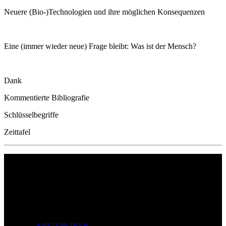
Neuere (Bio-)Technologien und ihre möglichen Konsequenzen
Eine (immer wieder neue) Frage bleibt: Was ist der Mensch?
Dank
Kommentierte Bibliografie
Schlüsselbegriffe
Zeittafel
Philipp Reclam jun. Verlag GmbH
Siemensstr. 32
71254 Ditzingen
Deutschland
Telefon:
+49 7156 163-0