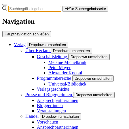
Zur Suchergebnisseite
Navigation
Hauptnavigation schließen
Verlag
Dropdown umschalten
Über Reclam
Dropdown umschalten
Geschäftsleitung
Dropdown umschalten
Melanie Michelbrink
Petra Mayer
Alexander Koeppl
Programmbereiche
Dropdown umschalten
Universal-Bibliothek
Verlagsgeschichte
Presse und Blogger:innen
Dropdown umschalten
Ansprechpartner:innen
Blogger:innen
Veranstaltungen
Handel
Dropdown umschalten
Vorschauen
Ansprechpartner:innen