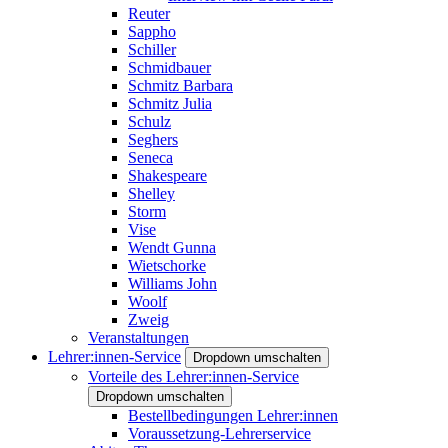
Reuter
Sappho
Schiller
Schmidbauer
Schmitz Barbara
Schmitz Julia
Schulz
Seghers
Seneca
Shakespeare
Shelley
Storm
Vise
Wendt Gunna
Wietschorke
Williams John
Woolf
Zweig
Veranstaltungen
Lehrer:innen-Service
Dropdown umschalten
Vorteile des Lehrer:innen-Service
Dropdown umschalten
Bestellbedingungen Lehrer:innen
Voraussetzung-Lehrerservice