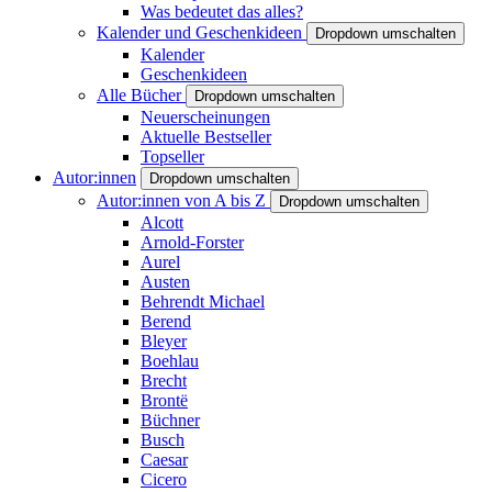
Was bedeutet das alles?
Kalender und Geschenkideen
Dropdown umschalten
Kalender
Geschenkideen
Alle Bücher
Dropdown umschalten
Neuerscheinungen
Aktuelle Bestseller
Topseller
Autor:innen
Dropdown umschalten
Autor:innen von A bis Z
Dropdown umschalten
Alcott
Arnold-Forster
Aurel
Austen
Behrendt Michael
Berend
Bleyer
Boehlau
Brecht
Brontë
Büchner
Busch
Caesar
Cicero