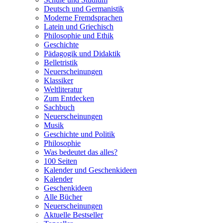
Deutsch und Germanistik
Moderne Fremdsprachen
Latein und Griechisch
Philosophie und Ethik
Geschichte
Pädagogik und Didaktik
Belletristik
Neuerscheinungen
Klassiker
Weltliteratur
Zum Entdecken
Sachbuch
Neuerscheinungen
Musik
Geschichte und Politik
Philosophie
Was bedeutet das alles?
100 Seiten
Kalender und Geschenkideen
Kalender
Geschenkideen
Alle Bücher
Neuerscheinungen
Aktuelle Bestseller