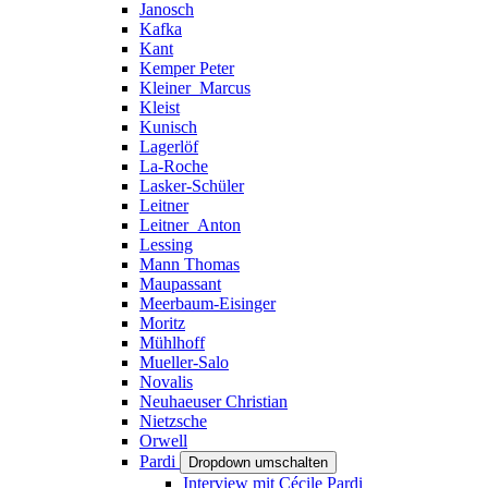
Janosch
Kafka
Kant
Kemper Peter
Kleiner_Marcus
Kleist
Kunisch
Lagerlöf
La-Roche
Lasker-Schüler
Leitner
Leitner_Anton
Lessing
Mann Thomas
Maupassant
Meerbaum-Eisinger
Moritz
Mühlhoff
Mueller-Salo
Novalis
Neuhaeuser Christian
Nietzsche
Orwell
Pardi
Dropdown umschalten
Interview mit Cécile Pardi