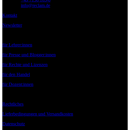
E-Mail:
info@reclam.de
Kontakt
Newsletter
Service
für Lehrer:innen
für Presse und Blogger:innen
für Rechte und Lizenzen
für den Handel
für Dozent:innen
Rechtliches
Lieferbedingungen und Versandkosten
Datenschutz