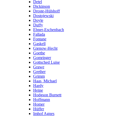
Detel
Dickinson
Droste-Hülshoff
Dostojewski
Doyle
Duffy
Ebner-Eschenbach
Fallada
Fontane
Gaskell
Gienow-Hecht
Goethe
Gomringer
Gottsched Luise
Grawe
Grether
Grimm
Haas_Michael
Hardy
Heine
Hodgson Burnett
Hoffmann
Homer
Hüffer
Imhof Agnes