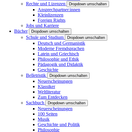
Rechte und Lizenzen
Dropdown umschalten
Ansprechpartner:innen
Kleinlizenzen
Foreign Rights
Jobs und Karriere
Bücher
Dropdown umschalten
Schule und Studium
Dropdown umschalten
Deutsch und Germanistik
Moderne Fremdsprachen
Latein und Griechisch
Philosophie und Ethik
Pädagogik und Didaktik
Geschichte
Belletristik
Dropdown umschalten
Neuerscheinungen
Klassiker
Weltliteratur
Zum Entdecken
Sachbuch
Dropdown umschalten
Neuerscheinungen
100 Seiten
Musik
Geschichte und Politik
Philosophie