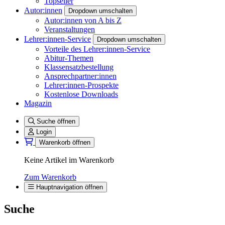
Topseller
Autor:innen
Dropdown umschalten
Autor:innen von A bis Z
Veranstaltungen
Lehrer:innen-Service
Dropdown umschalten
Vorteile des Lehrer:innen-Service
Abitur-Themen
Klassensatzbestellung
Ansprechpartner:innen
Lehrer:innen-Prospekte
Kostenlose Downloads
Magazin
Suche öffnen
Login
Warenkorb öffnen
Keine Artikel im Warenkorb
Zum Warenkorb
Hauptnavigation öffnen
Suche