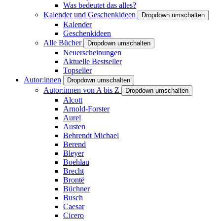
Was bedeutet das alles?
Kalender und Geschenkideen
Dropdown umschalten
Kalender
Geschenkideen
Alle Bücher
Dropdown umschalten
Neuerscheinungen
Aktuelle Bestseller
Topseller
Autor:innen
Dropdown umschalten
Autor:innen von A bis Z
Dropdown umschalten
Alcott
Arnold-Forster
Aurel
Austen
Behrendt Michael
Berend
Bleyer
Boehlau
Brecht
Brontë
Büchner
Busch
Caesar
Cicero