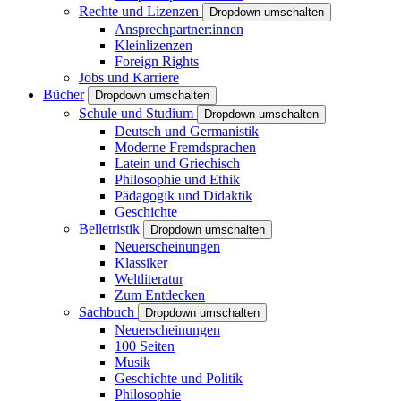
Rechte und Lizenzen
Dropdown umschalten
Ansprechpartner:innen
Kleinlizenzen
Foreign Rights
Jobs und Karriere
Bücher
Dropdown umschalten
Schule und Studium
Dropdown umschalten
Deutsch und Germanistik
Moderne Fremdsprachen
Latein und Griechisch
Philosophie und Ethik
Pädagogik und Didaktik
Geschichte
Belletristik
Dropdown umschalten
Neuerscheinungen
Klassiker
Weltliteratur
Zum Entdecken
Sachbuch
Dropdown umschalten
Neuerscheinungen
100 Seiten
Musik
Geschichte und Politik
Philosophie