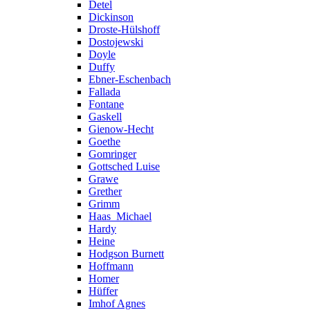
Detel
Dickinson
Droste-Hülshoff
Dostojewski
Doyle
Duffy
Ebner-Eschenbach
Fallada
Fontane
Gaskell
Gienow-Hecht
Goethe
Gomringer
Gottsched Luise
Grawe
Grether
Grimm
Haas_Michael
Hardy
Heine
Hodgson Burnett
Hoffmann
Homer
Hüffer
Imhof Agnes