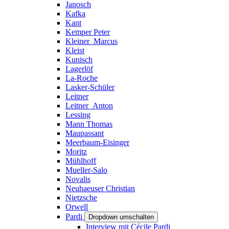
Janosch
Kafka
Kant
Kemper Peter
Kleiner_Marcus
Kleist
Kunisch
Lagerlöf
La-Roche
Lasker-Schüler
Leitner
Leitner_Anton
Lessing
Mann Thomas
Maupassant
Meerbaum-Eisinger
Moritz
Mühlhoff
Mueller-Salo
Novalis
Neuhaeuser Christian
Nietzsche
Orwell
Pardi
Dropdown umschalten
Interview mit Cécile Pardi