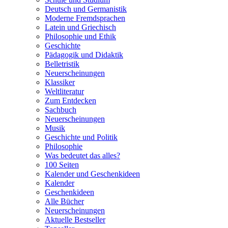
Deutsch und Germanistik
Moderne Fremdsprachen
Latein und Griechisch
Philosophie und Ethik
Geschichte
Pädagogik und Didaktik
Belletristik
Neuerscheinungen
Klassiker
Weltliteratur
Zum Entdecken
Sachbuch
Neuerscheinungen
Musik
Geschichte und Politik
Philosophie
Was bedeutet das alles?
100 Seiten
Kalender und Geschenkideen
Kalender
Geschenkideen
Alle Bücher
Neuerscheinungen
Aktuelle Bestseller