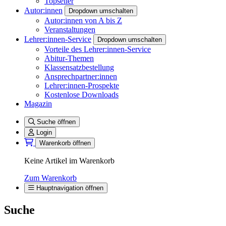
Topseller
Autor:innen
Dropdown umschalten
Autor:innen von A bis Z
Veranstaltungen
Lehrer:innen-Service
Dropdown umschalten
Vorteile des Lehrer:innen-Service
Abitur-Themen
Klassensatzbestellung
Ansprechpartner:innen
Lehrer:innen-Prospekte
Kostenlose Downloads
Magazin
Suche öffnen
Login
Warenkorb öffnen
Keine Artikel im Warenkorb
Zum Warenkorb
Hauptnavigation öffnen
Suche