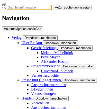
Zur Suchergebnisseite
Navigation
Hauptnavigation schließen
Verlag
Dropdown umschalten
Über Reclam
Dropdown umschalten
Geschäftsleitung
Dropdown umschalten
Melanie Michelbrink
Petra Mayer
Alexander Koeppl
Programmbereiche
Dropdown umschalten
Universal-Bibliothek
Verlagsgeschichte
Presse und Blogger:innen
Dropdown umschalten
Ansprechpartner:innen
Blogger:innen
Veranstaltungen
Handel
Dropdown umschalten
Vorschauen
Ansprechpartner:innen