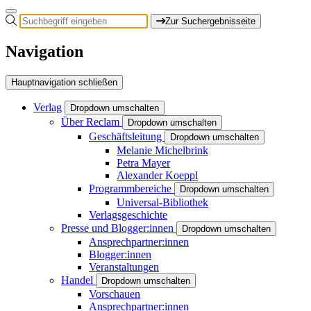
Zur Suchergebnisseite
Navigation
Hauptnavigation schließen
Verlag
Dropdown umschalten
Über Reclam
Dropdown umschalten
Geschäftsleitung
Dropdown umschalten
Melanie Michelbrink
Petra Mayer
Alexander Koeppl
Programmbereiche
Dropdown umschalten
Universal-Bibliothek
Verlagsgeschichte
Presse und Blogger:innen
Dropdown umschalten
Ansprechpartner:innen
Blogger:innen
Veranstaltungen
Handel
Dropdown umschalten
Vorschauen
Ansprechpartner:innen