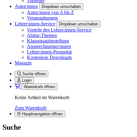
Topseller
Autor:innen
Dropdown umschalten
Autor:innen von A bis Z
Veranstaltungen
Lehrer:innen-Service
Dropdown umschalten
Vorteile des Lehrer:innen-Service
Abitur-Themen
Klassensatzbestellung
Ansprechpartner:innen
Lehrer:innen-Prospekte
Kostenlose Downloads
Magazin
Suche öffnen
Login
Warenkorb öffnen
Keine Artikel im Warenkorb
Zum Warenkorb
Hauptnavigation öffnen
Suche