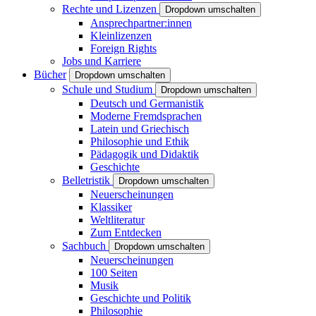
Rechte und Lizenzen
Dropdown umschalten
Ansprechpartner:innen
Kleinlizenzen
Foreign Rights
Jobs und Karriere
Bücher
Dropdown umschalten
Schule und Studium
Dropdown umschalten
Deutsch und Germanistik
Moderne Fremdsprachen
Latein und Griechisch
Philosophie und Ethik
Pädagogik und Didaktik
Geschichte
Belletristik
Dropdown umschalten
Neuerscheinungen
Klassiker
Weltliteratur
Zum Entdecken
Sachbuch
Dropdown umschalten
Neuerscheinungen
100 Seiten
Musik
Geschichte und Politik
Philosophie