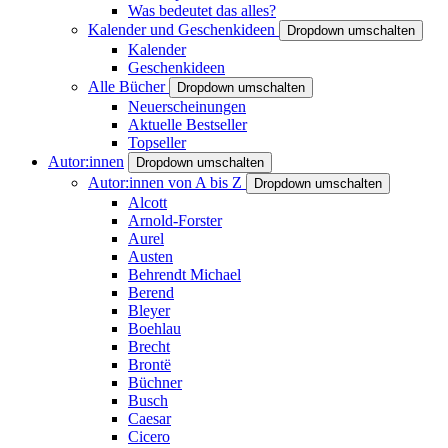
Was bedeutet das alles?
Kalender und Geschenkideen
Dropdown umschalten
Kalender
Geschenkideen
Alle Bücher
Dropdown umschalten
Neuerscheinungen
Aktuelle Bestseller
Topseller
Autor:innen
Dropdown umschalten
Autor:innen von A bis Z
Dropdown umschalten
Alcott
Arnold-Forster
Aurel
Austen
Behrendt Michael
Berend
Bleyer
Boehlau
Brecht
Brontë
Büchner
Busch
Caesar
Cicero