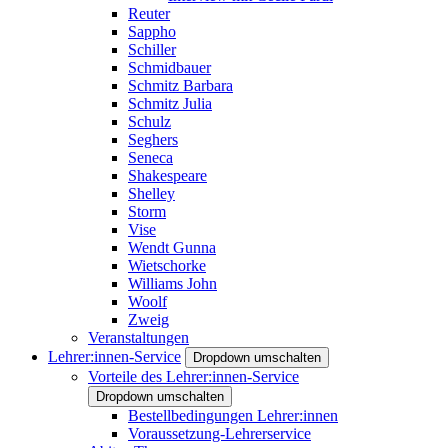
Reuter
Sappho
Schiller
Schmidbauer
Schmitz Barbara
Schmitz Julia
Schulz
Seghers
Seneca
Shakespeare
Shelley
Storm
Vise
Wendt Gunna
Wietschorke
Williams John
Woolf
Zweig
Veranstaltungen
Lehrer:innen-Service
Dropdown umschalten
Vorteile des Lehrer:innen-Service
Dropdown umschalten
Bestellbedingungen Lehrer:innen
Voraussetzung-Lehrerservice