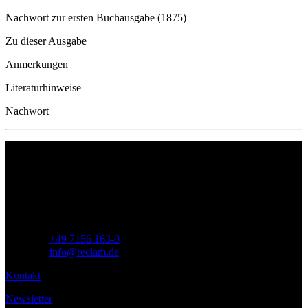
Nachwort zur ersten Buchausgabe (1875)
Zu dieser Ausgabe
Anmerkungen
Literaturhinweise
Nachwort
Philipp Reclam jun. Verlag GmbH
Siemensstr. 32
71254 Ditzingen
Deutschland
Telefon:
+49 7156 163-0
E-Mail:
info@reclam.de
Kontakt
Newsletter