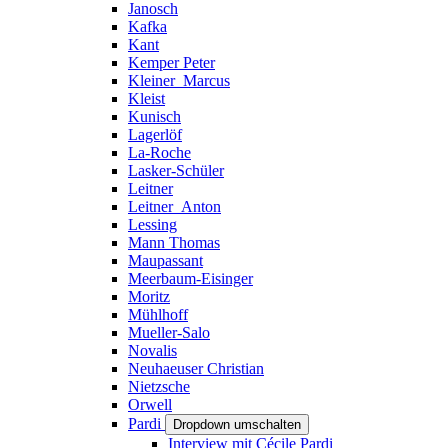
Janosch
Kafka
Kant
Kemper Peter
Kleiner_Marcus
Kleist
Kunisch
Lagerlöf
La-Roche
Lasker-Schüler
Leitner
Leitner_Anton
Lessing
Mann Thomas
Maupassant
Meerbaum-Eisinger
Moritz
Mühlhoff
Mueller-Salo
Novalis
Neuhaeuser Christian
Nietzsche
Orwell
Pardi
Dropdown umschalten
Interview mit Cécile Pardi