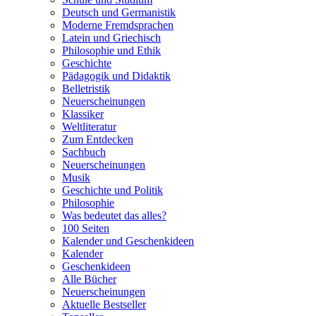
Deutsch und Germanistik
Moderne Fremdsprachen
Latein und Griechisch
Philosophie und Ethik
Geschichte
Pädagogik und Didaktik
Belletristik
Neuerscheinungen
Klassiker
Weltliteratur
Zum Entdecken
Sachbuch
Neuerscheinungen
Musik
Geschichte und Politik
Philosophie
Was bedeutet das alles?
100 Seiten
Kalender und Geschenkideen
Kalender
Geschenkideen
Alle Bücher
Neuerscheinungen
Aktuelle Bestseller