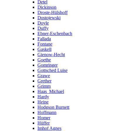
Detel
Dickinson
Droste-Hülshoff
Dostojewski
Doyle
Duffy
Ebner-Eschenbach
Fallada
Fontane
Gaskell
Gienow-Hecht
Goethe
Gomringer
Gottsched Luise
Grawe
Grether
Grimm
Haas_Michael
Hardy
Heine
Hodgson Burnett
Hoffmann
Homer
Hüffer
Imhof Agnes