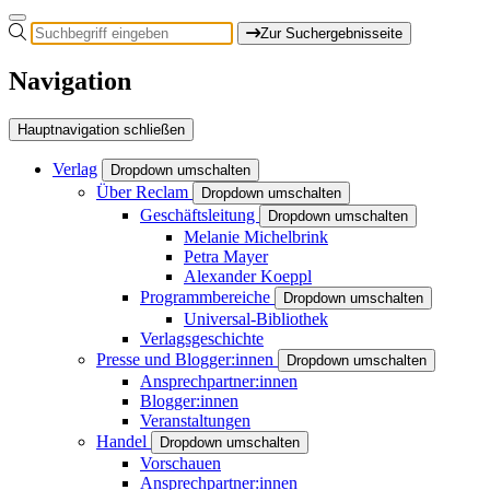
Zur Suchergebnisseite
Navigation
Hauptnavigation schließen
Verlag
Dropdown umschalten
Über Reclam
Dropdown umschalten
Geschäftsleitung
Dropdown umschalten
Melanie Michelbrink
Petra Mayer
Alexander Koeppl
Programmbereiche
Dropdown umschalten
Universal-Bibliothek
Verlagsgeschichte
Presse und Blogger:innen
Dropdown umschalten
Ansprechpartner:innen
Blogger:innen
Veranstaltungen
Handel
Dropdown umschalten
Vorschauen
Ansprechpartner:innen