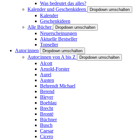
Was bedeutet das alles?
Kalender und Geschenkideen
Dropdown umschalten
Kalender
Geschenkideen
Alle Bücher
Dropdown umschalten
Neuerscheinungen
Aktuelle Bestseller
Topseller
Autor:innen
Dropdown umschalten
Autor:innen von A bis Z
Dropdown umschalten
Alcott
Arnold-Forster
Aurel
Austen
Behrendt Michael
Berend
Bleyer
Boehlau
Brecht
Brontë
Büchner
Busch
Caesar
Cicero