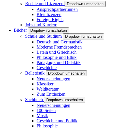
Rechte und Lizenzen
Dropdown umschalten
Ansprechpartner:innen
Kleinlizenzen
Foreign Rights
Jobs und Karriere
Bücher
Dropdown umschalten
Schule und Studium
Dropdown umschalten
Deutsch und Germanistik
Moderne Fremdsprachen
Latein und Griechisch
Philosophie und Ethik
Pädagogik und Didaktik
Geschichte
Belletristik
Dropdown umschalten
Neuerscheinungen
Klassiker
Weltliteratur
Zum Entdecken
Sachbuch
Dropdown umschalten
Neuerscheinungen
100 Seiten
Musik
Geschichte und Politik
Philosophie