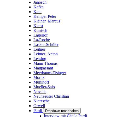
Janosch
Kafka
Kant
Kemper Peter
Kleiner_Marcus
Kleist
Kunisch
Lagerlöf
La-Roche
Lasker-Schüler
Leitner
Leitner_Anton
Lessing
Mann Thomas
Maupassant
Meerbaum-Eisinger
Moritz
Mühlhoff
Mueller-Salo
Novalis
Neuhaeuser Christian
Nietzsche
Orwell
Pardi
Dropdown umschalten
Interview mit Cécile Pardi