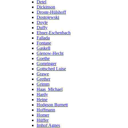
Detel
Dickinson
Droste-Hülshoff
Dostojewski
Doyle
Duffy
Ebner-Eschenbach
Fallada
Fontane
Gaskell
Gienow-Hecht
Goethe
Gomringer
Gottsched Luise
Grawe
Grether
Grimm
Haas_Michael
Hardy
Heine
Hodgson Burnett
Hoffmann
Homer
Hüffer
Imhof Agnes