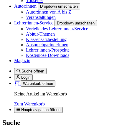
Topseller
Autor:innen
Dropdown umschalten
Autor:innen von A bis Z
Veranstaltungen
Lehrer:innen-Service
Dropdown umschalten
Vorteile des Lehrer:innen-Service
Abitur-Themen
Klassensatzbestellung
Ansprechpartner:innen
Lehrer:innen-Prospekte
Kostenlose Downloads
Magazin
Suche öffnen
Login
Warenkorb öffnen
Keine Artikel im Warenkorb
Zum Warenkorb
Hauptnavigation öffnen
Suche