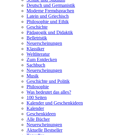
Deutsch und Germanistik
Moderne Fremdsprachen
Latein und Griechisch
Philosophie und Ethik
Geschichte
Pädagogik und Didaktik
Belletristik
Neuerscheinungen
Klassiker
Weltliteratur
Zum Entdecken
Sachbuch
Neuerscheinungen
Musik
Geschichte und Politik
Philosophie
Was bedeutet das alles?
100 Seiten
Kalender und Geschenkideen
Kalender
Geschenkideen
Alle Bücher
Neuerscheinungen
Aktuelle Bestseller