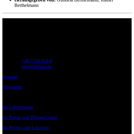
Berthelmann
Philipp Reclam jun. Verlag GmbH
Siemensstr. 32
71254 Ditzingen
Deutschland
Telefon:
+49 7156 163-0
E-Mail:
info@reclam.de
Kontakt
Newsletter
Service
für Lehrer:innen
für Presse und Blogger:innen
für Rechte und Lizenzen