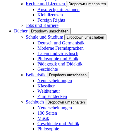
Rechte und Lizenzen
Dropdown umschalten
Ansprechpartner:innen
Kleinlizenzen
Foreign Rights
Jobs und Karriere
Bücher
Dropdown umschalten
Schule und Studium
Dropdown umschalten
Deutsch und Germanistik
Moderne Fremdsprachen
Latein und Griechisch
Philosophie und Ethik
Pädagogik und Didaktik
Geschichte
Belletristik
Dropdown umschalten
Neuerscheinungen
Klassiker
Weltliteratur
Zum Entdecken
Sachbuch
Dropdown umschalten
Neuerscheinungen
100 Seiten
Musik
Geschichte und Politik
Philosophie