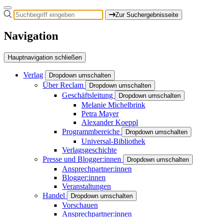
Zur Suchergebnisseite
Navigation
Hauptnavigation schließen
Verlag
Dropdown umschalten
Über Reclam
Dropdown umschalten
Geschäftsleitung
Dropdown umschalten
Melanie Michelbrink
Petra Mayer
Alexander Koeppl
Programmbereiche
Dropdown umschalten
Universal-Bibliothek
Verlagsgeschichte
Presse und Blogger:innen
Dropdown umschalten
Ansprechpartner:innen
Blogger:innen
Veranstaltungen
Handel
Dropdown umschalten
Vorschauen
Ansprechpartner:innen