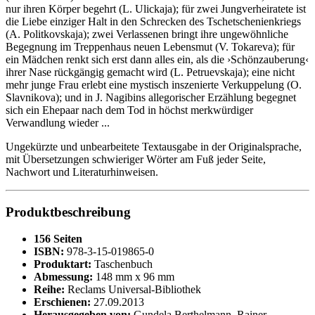
nur ihren Körper begehrt (L. Ulickaja); für zwei Jungverheiratete ist
die Liebe einziger Halt in den Schrecken des Tschetschenienkriegs
(A. Politkovskaja); zwei Verlassenen bringt ihre ungewöhnliche
Begegnung im Treppenhaus neuen Lebensmut (V. Tokareva); für
ein Mädchen renkt sich erst dann alles ein, als die ›Schönzauberung‹
ihrer Nase rückgängig gemacht wird (L. Petruevskaja); eine nicht
mehr junge Frau erlebt eine mystisch inszenierte Verkuppelung (O.
Slavnikova); und in J. Nagibins allegorischer Erzählung begegnet
sich ein Ehepaar nach dem Tod in höchst merkwürdiger
Verwandlung wieder ...
Ungekürzte und unbearbeitete Textausgabe in der Originalsprache,
mit Übersetzungen schwieriger Wörter am Fuß jeder Seite,
Nachwort und Literaturhinweisen.
Produktbeschreibung
156 Seiten
ISBN:
978-3-15-019865-0
Produktart:
Taschenbuch
Abmessung:
148 mm x 96 mm
Reihe:
Reclams Universal-Bibliothek
Erschienen:
27.09.2013
Herausgegeben von:
Gundela Berthelmann, Rainer