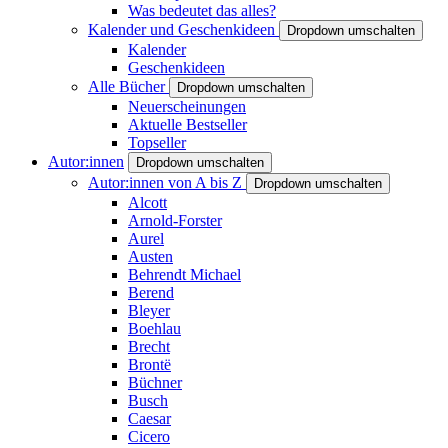
Was bedeutet das alles?
Kalender und Geschenkideen
Dropdown umschalten
Kalender
Geschenkideen
Alle Bücher
Dropdown umschalten
Neuerscheinungen
Aktuelle Bestseller
Topseller
Autor:innen
Dropdown umschalten
Autor:innen von A bis Z
Dropdown umschalten
Alcott
Arnold-Forster
Aurel
Austen
Behrendt Michael
Berend
Bleyer
Boehlau
Brecht
Brontë
Büchner
Busch
Caesar
Cicero