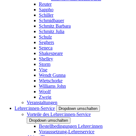
Reuter
Sappho
Schiller
Schmidbauer
Schmitz Barbara
Schmitz Julia
Schulz
Seghers
Seneca
Shakespeare
Shelley
Storm
Vise
Wendt Gunna
Wietschorke
Williams John
Woolf
Zweig
Veranstaltungen
Lehrer:innen-Service
Dropdown umschalten
Vorteile des Lehrer:innen-Service
Dropdown umschalten
Bestellbedingungen Lehrer:innen
Voraussetzung-Lehrerservice