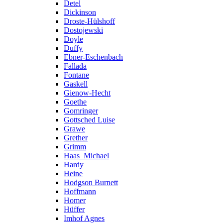
Detel
Dickinson
Droste-Hülshoff
Dostojewski
Doyle
Duffy
Ebner-Eschenbach
Fallada
Fontane
Gaskell
Gienow-Hecht
Goethe
Gomringer
Gottsched Luise
Grawe
Grether
Grimm
Haas_Michael
Hardy
Heine
Hodgson Burnett
Hoffmann
Homer
Hüffer
Imhof Agnes