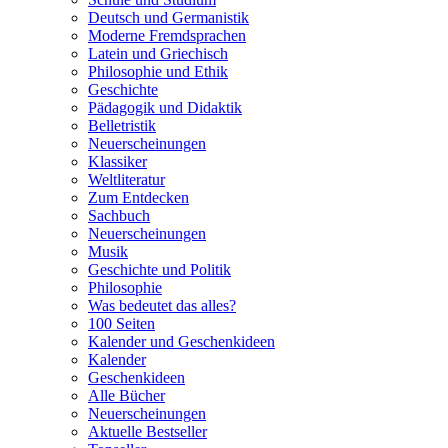
Deutsch und Germanistik
Moderne Fremdsprachen
Latein und Griechisch
Philosophie und Ethik
Geschichte
Pädagogik und Didaktik
Belletristik
Neuerscheinungen
Klassiker
Weltliteratur
Zum Entdecken
Sachbuch
Neuerscheinungen
Musik
Geschichte und Politik
Philosophie
Was bedeutet das alles?
100 Seiten
Kalender und Geschenkideen
Kalender
Geschenkideen
Alle Bücher
Neuerscheinungen
Aktuelle Bestseller