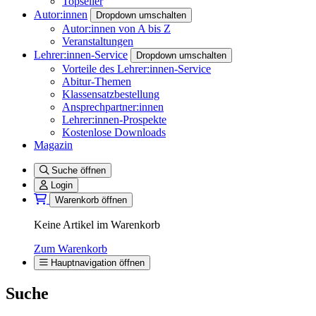
Topseller
Autor:innen
Dropdown umschalten
Autor:innen von A bis Z
Veranstaltungen
Lehrer:innen-Service
Dropdown umschalten
Vorteile des Lehrer:innen-Service
Abitur-Themen
Klassensatzbestellung
Ansprechpartner:innen
Lehrer:innen-Prospekte
Kostenlose Downloads
Magazin
Suche öffnen
Login
Warenkorb öffnen
Keine Artikel im Warenkorb
Zum Warenkorb
Hauptnavigation öffnen
Suche