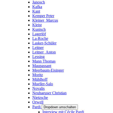
Janosch
Kafka
Kant
Kemper Peter
Kleiner_Marcus
Kleist
Kunisch
Lagerlöf
La-Roche
Lasker-Schüler
Leitner
Leitner_Anton
Lessing
Mann Thomas
Maupassant
Meerbaum-Eisinger
Moritz
Mühlhoff
Mueller-Salo
Novalis
Neuhaeuser Christian
Nietzsche
Orwell
Pardi
Dropdown umschalten
Interview mit Cécile Pardi