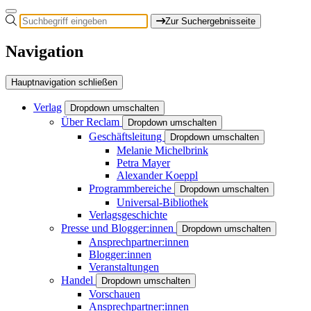
Zur Suchergebnisseite
Navigation
Hauptnavigation schließen
Verlag
Dropdown umschalten
Über Reclam
Dropdown umschalten
Geschäftsleitung
Dropdown umschalten
Melanie Michelbrink
Petra Mayer
Alexander Koeppl
Programmbereiche
Dropdown umschalten
Universal-Bibliothek
Verlagsgeschichte
Presse und Blogger:innen
Dropdown umschalten
Ansprechpartner:innen
Blogger:innen
Veranstaltungen
Handel
Dropdown umschalten
Vorschauen
Ansprechpartner:innen