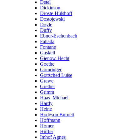
Detel
Dickinson
Droste-Hülshoff
Dostojewski
Doyle
Duffy
Ebner-Eschenbach
Fallada
Fontane
Gaskell
Gienow-Hecht
Goethe
Gomringer
Gottsched Luise
Grawe
Grether
Grimm
Haas_Michael
Hardy
Heine
Hodgson Burnett
Hoffmann
Homer
Hüffer
Imhof Agnes