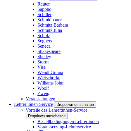
Reuter
Sappho
Schiller
Schmidbauer
Schmitz Barbara
Schmitz Julia
Schulz
Seghers
Seneca
Shakespeare
Shelley
Storm
Vise
Wendt Gunna
Wietschorke
Williams John
Woolf
Zweig
Veranstaltungen
Lehrer:innen-Service
Dropdown umschalten
Vorteile des Lehrer:innen-Service
Dropdown umschalten
Bestellbedingungen Lehrer:innen
Voraussetzung-Lehrerservice