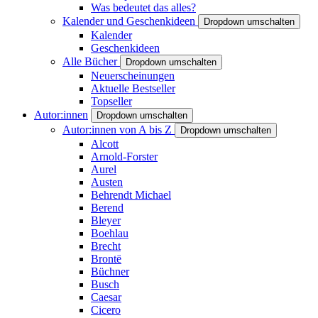
Was bedeutet das alles?
Kalender und Geschenkideen
Dropdown umschalten
Kalender
Geschenkideen
Alle Bücher
Dropdown umschalten
Neuerscheinungen
Aktuelle Bestseller
Topseller
Autor:innen
Dropdown umschalten
Autor:innen von A bis Z
Dropdown umschalten
Alcott
Arnold-Forster
Aurel
Austen
Behrendt Michael
Berend
Bleyer
Boehlau
Brecht
Brontë
Büchner
Busch
Caesar
Cicero