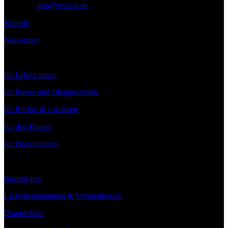
E-Mail:
info@reclam.de
Kontakt
Newsletter
Service
für Lehrer:innen
für Presse und Blogger:innen
für Rechte & Lizenzen
für den Handel
für Dozent:innen
Rechtliches
Lieferbedingungen & Versandkosten
Datenschutz