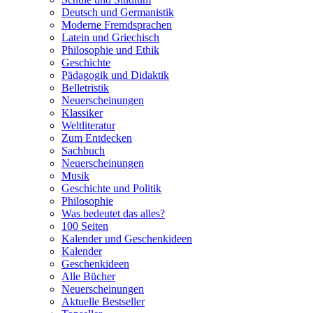
Deutsch und Germanistik
Moderne Fremdsprachen
Latein und Griechisch
Philosophie und Ethik
Geschichte
Pädagogik und Didaktik
Belletristik
Neuerscheinungen
Klassiker
Weltliteratur
Zum Entdecken
Sachbuch
Neuerscheinungen
Musik
Geschichte und Politik
Philosophie
Was bedeutet das alles?
100 Seiten
Kalender und Geschenkideen
Kalender
Geschenkideen
Alle Bücher
Neuerscheinungen
Aktuelle Bestseller