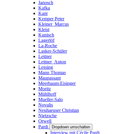
Janosch
Kafka
Kant
Kemper Peter
Kleiner_Marcus
Kleist
Kunisch
Lagerlöf
La-Roche
Lasker-Schüler
Leitner
Leitner_Anton
Lessing
Mann Thomas
Maupassant
Meerbaum-Eisinger
Moritz
Mühlhoff
Mueller-Salo
Novalis
Neuhaeuser Christian
Nietzsche
Orwell
Pardi
Dropdown umschalten
Interview mit Cécile Pardi