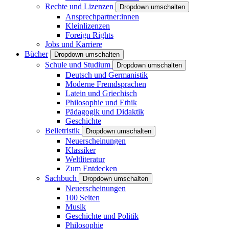
Rechte und Lizenzen
Dropdown umschalten
Ansprechpartner:innen
Kleinlizenzen
Foreign Rights
Jobs und Karriere
Bücher
Dropdown umschalten
Schule und Studium
Dropdown umschalten
Deutsch und Germanistik
Moderne Fremdsprachen
Latein und Griechisch
Philosophie und Ethik
Pädagogik und Didaktik
Geschichte
Belletristik
Dropdown umschalten
Neuerscheinungen
Klassiker
Weltliteratur
Zum Entdecken
Sachbuch
Dropdown umschalten
Neuerscheinungen
100 Seiten
Musik
Geschichte und Politik
Philosophie