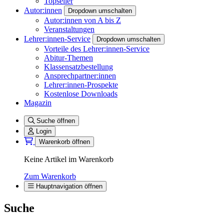
Topseller
Autor:innen
Dropdown umschalten
Autor:innen von A bis Z
Veranstaltungen
Lehrer:innen-Service
Dropdown umschalten
Vorteile des Lehrer:innen-Service
Abitur-Themen
Klassensatzbestellung
Ansprechpartner:innen
Lehrer:innen-Prospekte
Kostenlose Downloads
Magazin
Suche öffnen
Login
Warenkorb öffnen
Keine Artikel im Warenkorb
Zum Warenkorb
Hauptnavigation öffnen
Suche