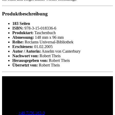
Produktbeschreibung
183 Seiten
ISBN:
978-3-15-018336-6
Produktart:
Taschenbuch
Abmessung:
148 mm x 96 mm
Reihe:
Reclams Universal-Bibliothek
Erschienen:
01.02.2005
Autor / Autorin:
Anselm von Canterbury
Nachwort von:
Robert Theis
Herausgegeben von:
Robert Theis
Übersetzt von:
Robert Theis
Philipp Reclam jun. Verlag GmbH
Siemensstr. 32
71254 Ditzingen
Deutschland
Telefon:
+49 7156 163-0