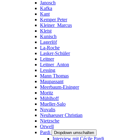
Janosch
Kafka
Kant
Kemper Peter
Kleiner_Marcus
Kleist
Kunisch
Lagerlöf
La-Roche
Lasker-Schüler
Leitner
Leitner_Anton
Lessing
Mann Thomas
Maupassant
Meerbaum-Eisinger
Moritz
Mühlhoff
Mueller-Salo
Novalis
Neuhaeuser Christian
Nietzsche
Orwell
Pardi
Dropdown umschalten
Interview mit Cécile Pardi