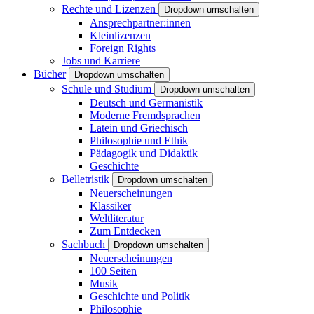
Rechte und Lizenzen
Dropdown umschalten
Ansprechpartner:innen
Kleinlizenzen
Foreign Rights
Jobs und Karriere
Bücher
Dropdown umschalten
Schule und Studium
Dropdown umschalten
Deutsch und Germanistik
Moderne Fremdsprachen
Latein und Griechisch
Philosophie und Ethik
Pädagogik und Didaktik
Geschichte
Belletristik
Dropdown umschalten
Neuerscheinungen
Klassiker
Weltliteratur
Zum Entdecken
Sachbuch
Dropdown umschalten
Neuerscheinungen
100 Seiten
Musik
Geschichte und Politik
Philosophie