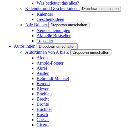
Was bedeutet das alles?
Kalender und Geschenkideen
Dropdown umschalten
Kalender
Geschenkideen
Alle Bücher
Dropdown umschalten
Neuerscheinungen
Aktuelle Bestseller
Topseller
Autor:innen
Dropdown umschalten
Autor:innen von A bis Z
Dropdown umschalten
Alcott
Arnold-Forster
Aurel
Austen
Behrendt Michael
Berend
Bleyer
Boehlau
Brecht
Brontë
Büchner
Busch
Caesar
Cicero