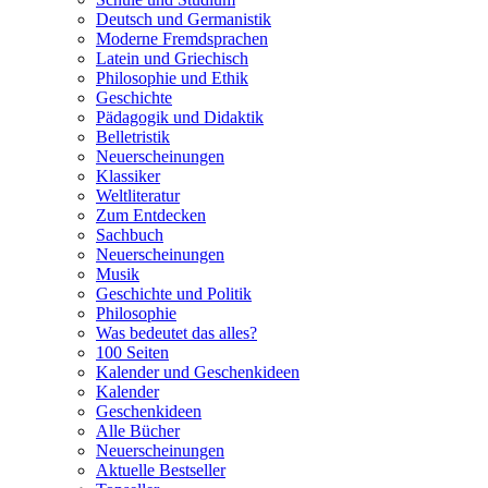
Deutsch und Germanistik
Moderne Fremdsprachen
Latein und Griechisch
Philosophie und Ethik
Geschichte
Pädagogik und Didaktik
Belletristik
Neuerscheinungen
Klassiker
Weltliteratur
Zum Entdecken
Sachbuch
Neuerscheinungen
Musik
Geschichte und Politik
Philosophie
Was bedeutet das alles?
100 Seiten
Kalender und Geschenkideen
Kalender
Geschenkideen
Alle Bücher
Neuerscheinungen
Aktuelle Bestseller