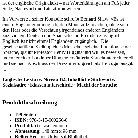
ist der englische Originaltext – mit Worterklärungen am Fuß jeder
Seite, Nachwort und Literaturhinweisen.
Im Vorwort zu seiner Komödie schreibt Bernard Shaw: »Es ist
einem Engländer unmöglich, den Mund aufzumachen, ohne sich
den Hass oder die Verachtung irgendeines anderen Engländers
zuzuziehen. Deutsch und Spanisch sind Fremden zugänglich,
Englisch ist nicht einmal Engländern zugänglich.« Die
gesellschaftliche Stellung eines Menschen sei eine Funktion seiner
Sprache, glaubt Professor Henry Higgins und will es beweisen,
indem er einer Londoner Blumenverkäuferin Sprachunterricht erteilt
und sie nach Abschluss der Dressur erfolgreich als Herzogin ausgibt
...
Englische Lektüre: Niveau B2. Inhaltliche Stichworte:
Sozialsatire · Klassenunterschiede · Macht der Sprache
Produktbeschreibung
199 Seiten
ISBN:
978-3-15-009266-8
Produktart:
Taschenbuch
Abmessung:
148 mm x 96 mm
Reihe:
Reclams Universal-Bibliothek