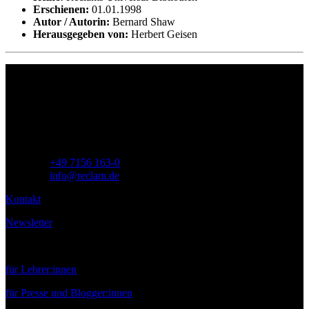
Erschienen:
01.01.1998
Autor / Autorin:
Bernard Shaw
Herausgegeben von:
Herbert Geisen
Philipp Reclam jun. Verlag GmbH
Siemensstr. 32
71254 Ditzingen
Deutschland
Telefon:
+49 7156 163-0
E-Mail:
info@reclam.de
Kontakt
Newsletter
Service
für Lehrer:innen
für Presse und Blogger:innen