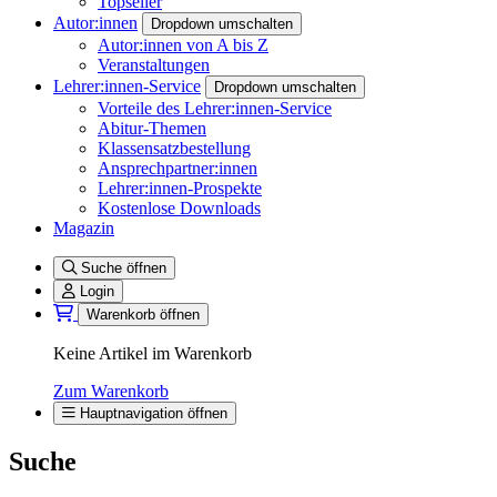
Topseller
Autor:innen
Dropdown umschalten
Autor:innen von A bis Z
Veranstaltungen
Lehrer:innen-Service
Dropdown umschalten
Vorteile des Lehrer:innen-Service
Abitur-Themen
Klassensatzbestellung
Ansprechpartner:innen
Lehrer:innen-Prospekte
Kostenlose Downloads
Magazin
Suche öffnen
Login
Warenkorb öffnen
Keine Artikel im Warenkorb
Zum Warenkorb
Hauptnavigation öffnen
Suche