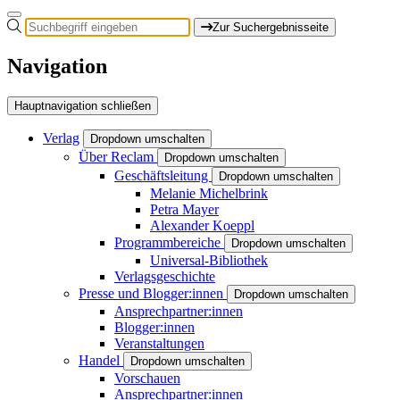
Zur Suchergebnisseite
Navigation
Hauptnavigation schließen
Verlag
Dropdown umschalten
Über Reclam
Dropdown umschalten
Geschäftsleitung
Dropdown umschalten
Melanie Michelbrink
Petra Mayer
Alexander Koeppl
Programmbereiche
Dropdown umschalten
Universal-Bibliothek
Verlagsgeschichte
Presse und Blogger:innen
Dropdown umschalten
Ansprechpartner:innen
Blogger:innen
Veranstaltungen
Handel
Dropdown umschalten
Vorschauen
Ansprechpartner:innen