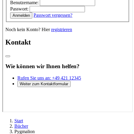
Start
Bücher
Pygmalion