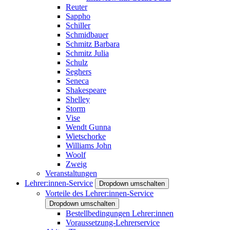
Reuter
Sappho
Schiller
Schmidbauer
Schmitz Barbara
Schmitz Julia
Schulz
Seghers
Seneca
Shakespeare
Shelley
Storm
Vise
Wendt Gunna
Wietschorke
Williams John
Woolf
Zweig
Veranstaltungen
Lehrer:innen-Service
Dropdown umschalten
Vorteile des Lehrer:innen-Service
Dropdown umschalten
Bestellbedingungen Lehrer:innen
Voraussetzung-Lehrerservice