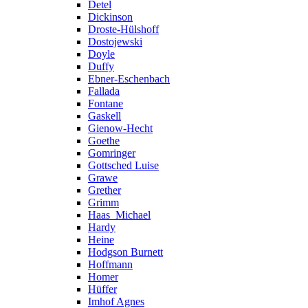
Detel
Dickinson
Droste-Hülshoff
Dostojewski
Doyle
Duffy
Ebner-Eschenbach
Fallada
Fontane
Gaskell
Gienow-Hecht
Goethe
Gomringer
Gottsched Luise
Grawe
Grether
Grimm
Haas_Michael
Hardy
Heine
Hodgson Burnett
Hoffmann
Homer
Hüffer
Imhof Agnes