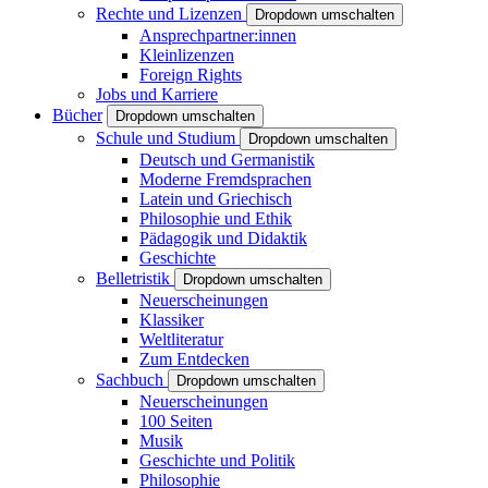
Rechte und Lizenzen
Dropdown umschalten
Ansprechpartner:innen
Kleinlizenzen
Foreign Rights
Jobs und Karriere
Bücher
Dropdown umschalten
Schule und Studium
Dropdown umschalten
Deutsch und Germanistik
Moderne Fremdsprachen
Latein und Griechisch
Philosophie und Ethik
Pädagogik und Didaktik
Geschichte
Belletristik
Dropdown umschalten
Neuerscheinungen
Klassiker
Weltliteratur
Zum Entdecken
Sachbuch
Dropdown umschalten
Neuerscheinungen
100 Seiten
Musik
Geschichte und Politik
Philosophie