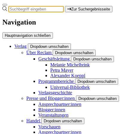
Zur Suchergebnisseite
Navigation
Hauptnavigation schließen
Verlag
Dropdown umschalten
Über Reclam
Dropdown umschalten
Geschäftsleitung
Dropdown umschalten
Melanie Michelbrink
Petra Mayer
Alexander Koeppl
Programmbereiche
Dropdown umschalten
Universal-Bibliothek
Verlagsgeschichte
Presse und Blogger:innen
Dropdown umschalten
Ansprechpartner:innen
Blogger:innen
Veranstaltungen
Handel
Dropdown umschalten
Vorschauen
Ansprechpartner:innen