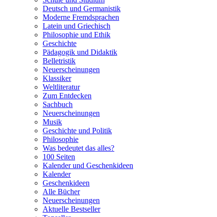
Deutsch und Germanistik
Moderne Fremdsprachen
Latein und Griechisch
Philosophie und Ethik
Geschichte
Pädagogik und Didaktik
Belletristik
Neuerscheinungen
Klassiker
Weltliteratur
Zum Entdecken
Sachbuch
Neuerscheinungen
Musik
Geschichte und Politik
Philosophie
Was bedeutet das alles?
100 Seiten
Kalender und Geschenkideen
Kalender
Geschenkideen
Alle Bücher
Neuerscheinungen
Aktuelle Bestseller