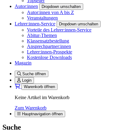
Topseller
Autor:innen
Dropdown umschalten
Autor:innen von A bis Z
Veranstaltungen
Lehrer:innen-Service
Dropdown umschalten
Vorteile des Lehrer:innen-Service
Abitur-Themen
Klassensatzbestellung
Ansprechpartner:innen
Lehrer:innen-Prospekte
Kostenlose Downloads
Magazin
Suche öffnen
Login
Warenkorb öffnen
Keine Artikel im Warenkorb
Zum Warenkorb
Hauptnavigation öffnen
Suche