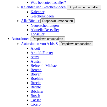
Was bedeutet das alles?
Kalender und Geschenkideen
Dropdown umschalten
Kalender
Geschenkideen
Alle Bücher
Dropdown umschalten
Neuerscheinungen
Aktuelle Bestseller
Topseller
Autor:innen
Dropdown umschalten
Autor:innen von A bis Z
Dropdown umschalten
Alcott
Arnold-Forster
Aurel
Austen
Behrendt Michael
Berend
Bleyer
Boehlau
Brecht
Brontë
Büchner
Busch
Caesar
Cicero