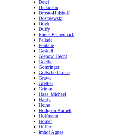
Detel
Dickinson
Droste-Hülshoff
Dostojewski
Doyle
Duffy
Ebner-Eschenbach
Fallada
Fontane
Gaskell
Gienow-Hecht
Goethe
Gomringer
Gottsched Luise
Grawe
Grether
Grimm
Haas_Michael
Hardy
Heine
Hodgson Burnett
Hoffmann
Homer
Hüffer
Imhof Agnes