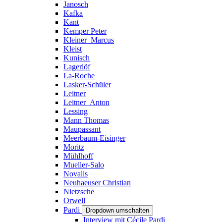
Janosch
Kafka
Kant
Kemper Peter
Kleiner_Marcus
Kleist
Kunisch
Lagerlöf
La-Roche
Lasker-Schüler
Leitner
Leitner_Anton
Lessing
Mann Thomas
Maupassant
Meerbaum-Eisinger
Moritz
Mühlhoff
Mueller-Salo
Novalis
Neuhaeuser Christian
Nietzsche
Orwell
Pardi
Dropdown umschalten
Interview mit Cécile Pardi