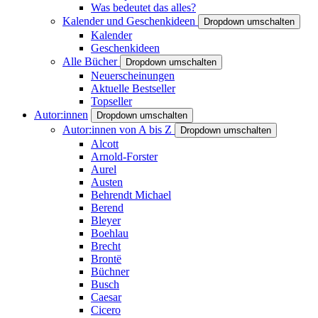
Was bedeutet das alles?
Kalender und Geschenkideen
Dropdown umschalten
Kalender
Geschenkideen
Alle Bücher
Dropdown umschalten
Neuerscheinungen
Aktuelle Bestseller
Topseller
Autor:innen
Dropdown umschalten
Autor:innen von A bis Z
Dropdown umschalten
Alcott
Arnold-Forster
Aurel
Austen
Behrendt Michael
Berend
Bleyer
Boehlau
Brecht
Brontë
Büchner
Busch
Caesar
Cicero