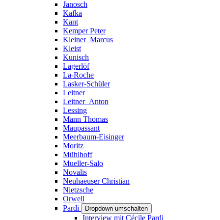
Janosch
Kafka
Kant
Kemper Peter
Kleiner_Marcus
Kleist
Kunisch
Lagerlöf
La-Roche
Lasker-Schüler
Leitner
Leitner_Anton
Lessing
Mann Thomas
Maupassant
Meerbaum-Eisinger
Moritz
Mühlhoff
Mueller-Salo
Novalis
Neuhaeuser Christian
Nietzsche
Orwell
Pardi
Dropdown umschalten
Interview mit Cécile Pardi