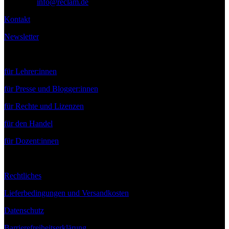
E-Mail:
info@reclam.de
Kontakt
Newsletter
Service
für Lehrer:innen
für Presse und Blogger:innen
für Rechte und Lizenzen
für den Handel
für Dozent:innen
Rechtliches
Lieferbedingungen und Versandkosten
Datenschutz
Barrierefreiheitserklärung