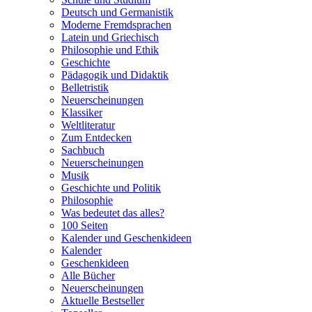
Deutsch und Germanistik
Moderne Fremdsprachen
Latein und Griechisch
Philosophie und Ethik
Geschichte
Pädagogik und Didaktik
Belletristik
Neuerscheinungen
Klassiker
Weltliteratur
Zum Entdecken
Sachbuch
Neuerscheinungen
Musik
Geschichte und Politik
Philosophie
Was bedeutet das alles?
100 Seiten
Kalender und Geschenkideen
Kalender
Geschenkideen
Alle Bücher
Neuerscheinungen
Aktuelle Bestseller