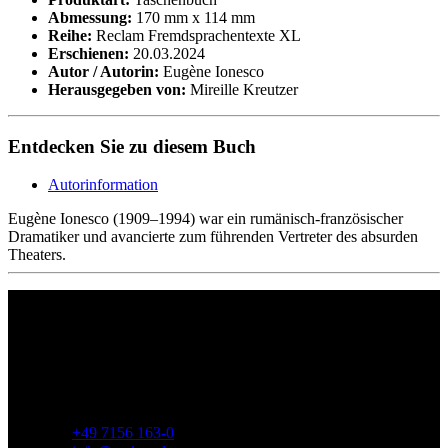
Abmessung:
170 mm x 114 mm
Reihe:
Reclam Fremdsprachentexte XL
Erschienen:
20.03.2024
Autor / Autorin:
Eugène Ionesco
Herausgegeben von:
Mireille Kreutzer
Entdecken Sie zu diesem Buch
Autorinformation
Eugène Ionesco (1909–1994) war ein rumänisch-französischer
Dramatiker und avancierte zum führenden Vertreter des absurden
Theaters.
Philipp Reclam jun. Verlag GmbH
Siemensstr. 32
71254 Ditzingen
Deutschland
Telefon:
+49 7156 163-0