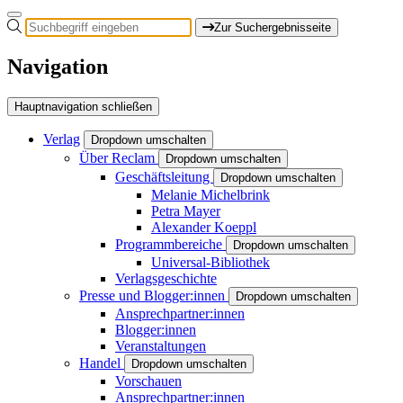
Zur Suchergebnisseite
Navigation
Hauptnavigation schließen
Verlag
Dropdown umschalten
Über Reclam
Dropdown umschalten
Geschäftsleitung
Dropdown umschalten
Melanie Michelbrink
Petra Mayer
Alexander Koeppl
Programmbereiche
Dropdown umschalten
Universal-Bibliothek
Verlagsgeschichte
Presse und Blogger:innen
Dropdown umschalten
Ansprechpartner:innen
Blogger:innen
Veranstaltungen
Handel
Dropdown umschalten
Vorschauen
Ansprechpartner:innen