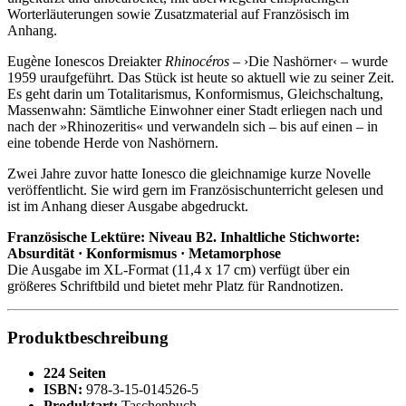
Worterläuterungen sowie Zusatzmaterial auf Französisch im
Anhang.
Eugène Ionescos Dreiakter
Rhinocéros
– ›Die Nashörner‹ – wurde
1959 uraufgeführt. Das Stück ist heute so aktuell wie zu seiner Zeit.
Es geht darin um Totalitarismus, Konformismus, Gleichschaltung,
Massenwahn: Sämtliche Einwohner einer Stadt erliegen nach und
nach der »Rhinozeritis« und verwandeln sich – bis auf einen – in
eine tobende Herde von Nashörnern.
Zwei Jahre zuvor hatte Ionesco die gleichnamige kurze Novelle
veröffentlicht. Sie wird gern im Französischunterricht gelesen und
ist im Anhang dieser Ausgabe abgedruckt.
Französische Lektüre: Niveau B2. Inhaltliche Stichworte:
Absurdität · Konformismus · Metamorphose
Die Ausgabe im XL-Format (11,4 x 17 cm) verfügt über ein
größeres Schriftbild und bietet mehr Platz für Randnotizen.
Produktbeschreibung
224 Seiten
ISBN:
978-3-15-014526-5
Produktart:
Taschenbuch