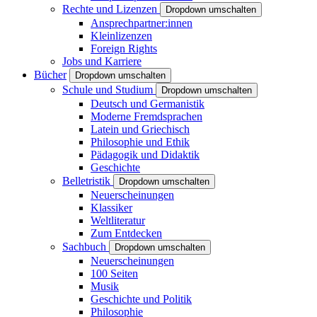
Rechte und Lizenzen
Dropdown umschalten
Ansprechpartner:innen
Kleinlizenzen
Foreign Rights
Jobs und Karriere
Bücher
Dropdown umschalten
Schule und Studium
Dropdown umschalten
Deutsch und Germanistik
Moderne Fremdsprachen
Latein und Griechisch
Philosophie und Ethik
Pädagogik und Didaktik
Geschichte
Belletristik
Dropdown umschalten
Neuerscheinungen
Klassiker
Weltliteratur
Zum Entdecken
Sachbuch
Dropdown umschalten
Neuerscheinungen
100 Seiten
Musik
Geschichte und Politik
Philosophie