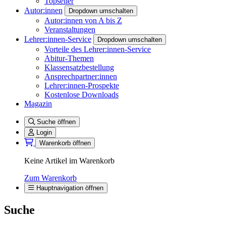
Topseller
Autor:innen
Dropdown umschalten
Autor:innen von A bis Z
Veranstaltungen
Lehrer:innen-Service
Dropdown umschalten
Vorteile des Lehrer:innen-Service
Abitur-Themen
Klassensatzbestellung
Ansprechpartner:innen
Lehrer:innen-Prospekte
Kostenlose Downloads
Magazin
Suche öffnen
Login
Warenkorb öffnen
Keine Artikel im Warenkorb
Zum Warenkorb
Hauptnavigation öffnen
Suche