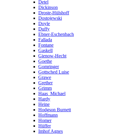
Detel
Dickinson
Droste-Hülshoff
Dostojewski
Doyle
Duffy
Ebner-Eschenbach
Fallada
Fontane
Gaskell
Gienow-Hecht
Goethe
Gomringer
Gottsched Luise
Grawe
Grether
Grimm
Haas_Michael
Hardy
Heine
Hodgson Burnett
Hoffmann
Homer
Hüffer
Imhof Agnes