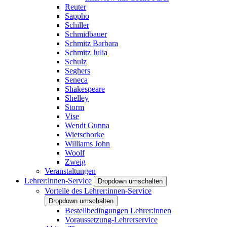
Reuter
Sappho
Schiller
Schmidbauer
Schmitz Barbara
Schmitz Julia
Schulz
Seghers
Seneca
Shakespeare
Shelley
Storm
Vise
Wendt Gunna
Wietschorke
Williams John
Woolf
Zweig
Veranstaltungen
Lehrer:innen-Service
Dropdown umschalten
Vorteile des Lehrer:innen-Service
Dropdown umschalten
Bestellbedingungen Lehrer:innen
Voraussetzung-Lehrerservice