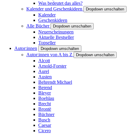
Was bedeutet das alles?
Kalender und Geschenkideen
Dropdown umschalten
Kalender
Geschenkideen
Alle Bücher
Dropdown umschalten
Neuerscheinungen
Aktuelle Bestseller
Topseller
Autor:innen
Dropdown umschalten
Autor:innen von A bis Z
Dropdown umschalten
Alcott
Arnold-Forster
Aurel
Austen
Behrendt Michael
Berend
Bleyer
Boehlau
Brecht
Brontë
Büchner
Busch
Caesar
Cicero