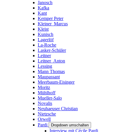
Janosch
Kafka
Kant
Kemper Peter
Kleiner_Marcus
Kleist
Kunisch
Lagerlöf
La-Roche
Lasker-Schüler
Leitner
Leitner_Anton
Lessing
Mann Thomas
Maupassant
Meerbaum-Eisinger
Moritz
Mühlhoff
Mueller-Salo
Novalis
Neuhaeuser Christian
Nietzsche
Orwell
Pardi
Dropdown umschalten
Interview mit Cécile Pardi