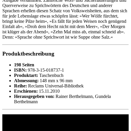
Ausgabe versammelt. Zahlreiche Wort- und Sacherläuterungen und
Querverweise zu Sprichwörtern des Deutschen und anderer
Sprachen erhellen diesen Schatz von Volksweisheiten, aus dem sich
für jede Lebenslage etwas schöpfen lässt: »Wer Wölfe fürchtet,
bringt keine Pilze heim«, »Es fällt für jeden Weisen noch genügend
Einfalt ab«, »Droh dem Hecht nicht mit dem Meer«, »Der Morgen
ist klüger als der Abend«, »Zehn Mal miss ab, einmal schneid ab«.
Denn: »Sprache ohne Sprichwort ist wie Suppe ohne Salz.«
Produktbeschreibung
198 Seiten
ISBN:
978-3-15-018737-1
Produktart:
Taschenbuch
Abmessung:
148 mm x 96 mm
Reihe:
Reclams Universal-Bibliothek
Erschienen:
15.11.2010
Herausgegeben von:
Rainer Berthelmann, Gundela
Berthelmann
Philipp Reclam jun. Verlag GmbH
Siemensstr. 32
71254 Ditzingen