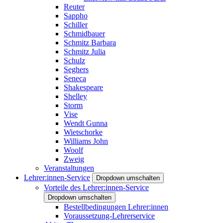
Reuter
Sappho
Schiller
Schmidbauer
Schmitz Barbara
Schmitz Julia
Schulz
Seghers
Seneca
Shakespeare
Shelley
Storm
Vise
Wendt Gunna
Wietschorke
Williams John
Woolf
Zweig
Veranstaltungen
Lehrer:innen-Service
Dropdown umschalten
Vorteile des Lehrer:innen-Service
Dropdown umschalten
Bestellbedingungen Lehrer:innen
Voraussetzung-Lehrerservice