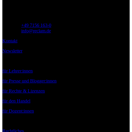
Deutschland
Telefon:
+49 7156 163-0
E-Mail:
info@reclam.de
Kontakt
Newsletter
Service
für Lehrer:innen
für Presse und Blogger:innen
für Rechte & Lizenzen
für den Handel
für Dozent:innen
Rechtliches