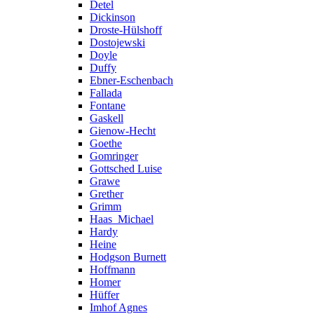
Detel
Dickinson
Droste-Hülshoff
Dostojewski
Doyle
Duffy
Ebner-Eschenbach
Fallada
Fontane
Gaskell
Gienow-Hecht
Goethe
Gomringer
Gottsched Luise
Grawe
Grether
Grimm
Haas_Michael
Hardy
Heine
Hodgson Burnett
Hoffmann
Homer
Hüffer
Imhof Agnes