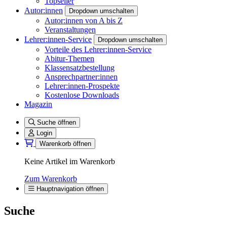
Topseller
Autor:innen
Dropdown umschalten
Autor:innen von A bis Z
Veranstaltungen
Lehrer:innen-Service
Dropdown umschalten
Vorteile des Lehrer:innen-Service
Abitur-Themen
Klassensatzbestellung
Ansprechpartner:innen
Lehrer:innen-Prospekte
Kostenlose Downloads
Magazin
Suche öffnen
Login
Warenkorb öffnen
Keine Artikel im Warenkorb
Zum Warenkorb
Hauptnavigation öffnen
Suche