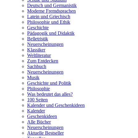
Deutsch und Germanistik
Moderne Fremdsprachen
Latein und Griechisch
Philosophie und Ethik
Geschichte
Pädagogik und Didaktik
Belletristik
Neuerscheinungen
Klassiker
Weltliteratur
Zum Entdecken
Sachbuch
Neuerscheinungen
Musik
Geschichte und Politik
Philosophie
Was bedeutet das alles?
100 Seiten
Kalender und Geschenkideen
Kalender
Geschenkideen
Alle Bücher
Neuerscheinungen
Aktuelle Bestseller