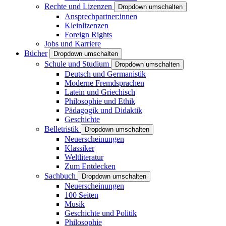
Rechte und Lizenzen
Dropdown umschalten
Ansprechpartner:innen
Kleinlizenzen
Foreign Rights
Jobs und Karriere
Bücher
Dropdown umschalten
Schule und Studium
Dropdown umschalten
Deutsch und Germanistik
Moderne Fremdsprachen
Latein und Griechisch
Philosophie und Ethik
Pädagogik und Didaktik
Geschichte
Belletristik
Dropdown umschalten
Neuerscheinungen
Klassiker
Weltliteratur
Zum Entdecken
Sachbuch
Dropdown umschalten
Neuerscheinungen
100 Seiten
Musik
Geschichte und Politik
Philosophie