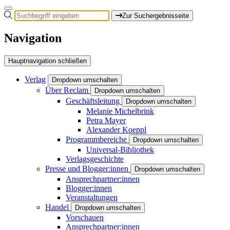
Zur Suchergebnisseite
Navigation
Hauptnavigation schließen
Verlag
Dropdown umschalten
Über Reclam
Dropdown umschalten
Geschäftsleitung
Dropdown umschalten
Melanie Michelbrink
Petra Mayer
Alexander Koeppl
Programmbereiche
Dropdown umschalten
Universal-Bibliothek
Verlagsgeschichte
Presse und Blogger:innen
Dropdown umschalten
Ansprechpartner:innen
Blogger:innen
Veranstaltungen
Handel
Dropdown umschalten
Vorschauen
Ansprechpartner:innen