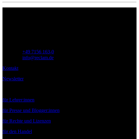
Philipp Reclam jun. Verlag GmbH
Siemensstr. 32
71254 Ditzingen
Deutschland
Telefon:
+49 7156 163-0
E-Mail:
info@reclam.de
Kontakt
Newsletter
Service
für Lehrer:innen
für Presse und Blogger:innen
für Rechte und Lizenzen
für den Handel