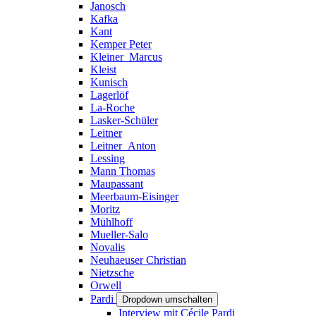
Janosch
Kafka
Kant
Kemper Peter
Kleiner_Marcus
Kleist
Kunisch
Lagerlöf
La-Roche
Lasker-Schüler
Leitner
Leitner_Anton
Lessing
Mann Thomas
Maupassant
Meerbaum-Eisinger
Moritz
Mühlhoff
Mueller-Salo
Novalis
Neuhaeuser Christian
Nietzsche
Orwell
Pardi
Dropdown umschalten
Interview mit Cécile Pardi