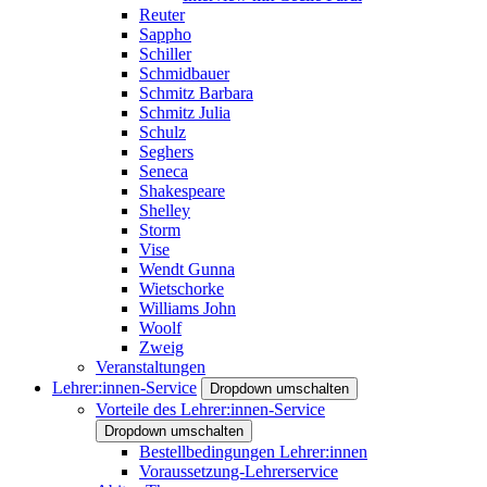
Reuter
Sappho
Schiller
Schmidbauer
Schmitz Barbara
Schmitz Julia
Schulz
Seghers
Seneca
Shakespeare
Shelley
Storm
Vise
Wendt Gunna
Wietschorke
Williams John
Woolf
Zweig
Veranstaltungen
Lehrer:innen-Service
Dropdown umschalten
Vorteile des Lehrer:innen-Service
Dropdown umschalten
Bestellbedingungen Lehrer:innen
Voraussetzung-Lehrerservice