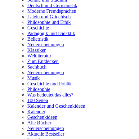
Deutsch und Germanistik
Moderne Fremdsprachen
Latein und Griechisch
Philosophie und Ethik
Geschichte
Pädagogik und Didaktik
Belletristik
Neuerscheinungen
Klassiker
Weltliteratur
Zum Entdecken
Sachbuch
Neuerscheinungen
Musik
Geschichte und Politik
Philosophie
Was bedeutet das alles?
100 Seiten
Kalender und Geschenkideen
Kalender
Geschenkideen
Alle Bücher
Neuerscheinungen
Aktuelle Bestseller