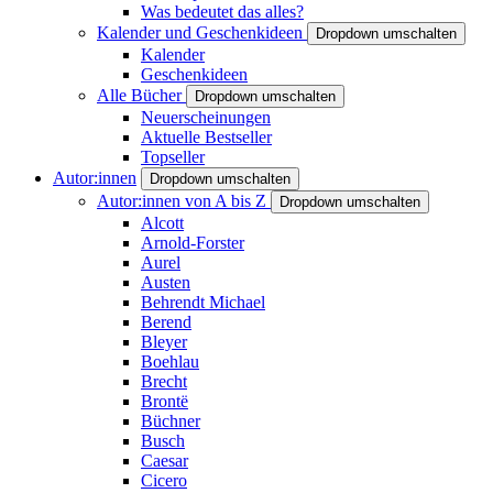
Was bedeutet das alles?
Kalender und Geschenkideen
Dropdown umschalten
Kalender
Geschenkideen
Alle Bücher
Dropdown umschalten
Neuerscheinungen
Aktuelle Bestseller
Topseller
Autor:innen
Dropdown umschalten
Autor:innen von A bis Z
Dropdown umschalten
Alcott
Arnold-Forster
Aurel
Austen
Behrendt Michael
Berend
Bleyer
Boehlau
Brecht
Brontë
Büchner
Busch
Caesar
Cicero