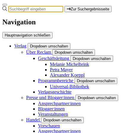
Zur Suchergebnisseite
Navigation
Hauptnavigation schließen
Verlag
Dropdown umschalten
Über Reclam
Dropdown umschalten
Geschäftsleitung
Dropdown umschalten
Melanie Michelbrink
Petra Mayer
Alexander Koeppl
Programmbereiche
Dropdown umschalten
Universal-Bibliothek
Verlagsgeschichte
Presse und Blogger:innen
Dropdown umschalten
Ansprechpartner:innen
Blogger:innen
Veranstaltungen
Handel
Dropdown umschalten
Vorschauen
Ansprechpartner:innen