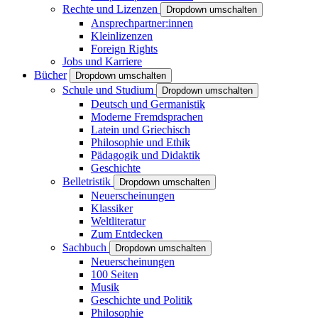
Rechte und Lizenzen
Dropdown umschalten
Ansprechpartner:innen
Kleinlizenzen
Foreign Rights
Jobs und Karriere
Bücher
Dropdown umschalten
Schule und Studium
Dropdown umschalten
Deutsch und Germanistik
Moderne Fremdsprachen
Latein und Griechisch
Philosophie und Ethik
Pädagogik und Didaktik
Geschichte
Belletristik
Dropdown umschalten
Neuerscheinungen
Klassiker
Weltliteratur
Zum Entdecken
Sachbuch
Dropdown umschalten
Neuerscheinungen
100 Seiten
Musik
Geschichte und Politik
Philosophie