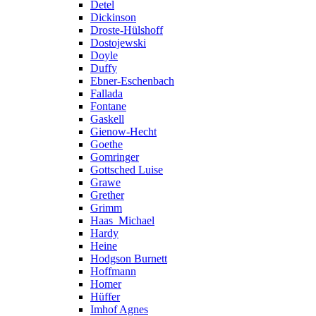
Detel
Dickinson
Droste-Hülshoff
Dostojewski
Doyle
Duffy
Ebner-Eschenbach
Fallada
Fontane
Gaskell
Gienow-Hecht
Goethe
Gomringer
Gottsched Luise
Grawe
Grether
Grimm
Haas_Michael
Hardy
Heine
Hodgson Burnett
Hoffmann
Homer
Hüffer
Imhof Agnes