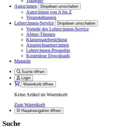
Topseller
Autor:innen
Dropdown umschalten
Autor:innen von A bis Z
Veranstaltungen
Lehrer:innen-Service
Dropdown umschalten
Vorteile des Lehrer:innen-Service
Abitur-Themen
Klassensatzbestellung
Ansprechpartner:innen
Lehrer:innen-Prospekte
Kostenlose Downloads
Magazin
Suche öffnen
Login
Warenkorb öffnen
Keine Artikel im Warenkorb
Zum Warenkorb
Hauptnavigation öffnen
Suche