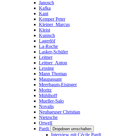
Janosch
Kafka
Kant
Kemper Peter
Kleiner_Marcus
Kleist
Kunisch
Lagerlöf
La-Roche
Lasker-Schüler
Leitner
Leitner_Anton
Lessing
Mann Thomas
Maupassant
Meerbaum-Eisinger
Moritz
Mühlhoff
Mueller-Salo
Novalis
Neuhaeuser Christian
Nietzsche
Orwell
Pardi
Dropdown umschalten
Interview mit Cécile Pardi