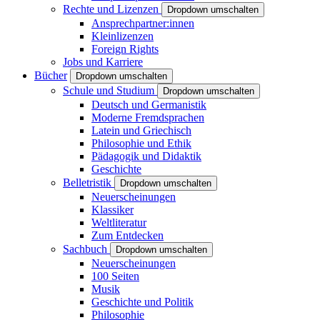
Rechte und Lizenzen
Dropdown umschalten
Ansprechpartner:innen
Kleinlizenzen
Foreign Rights
Jobs und Karriere
Bücher
Dropdown umschalten
Schule und Studium
Dropdown umschalten
Deutsch und Germanistik
Moderne Fremdsprachen
Latein und Griechisch
Philosophie und Ethik
Pädagogik und Didaktik
Geschichte
Belletristik
Dropdown umschalten
Neuerscheinungen
Klassiker
Weltliteratur
Zum Entdecken
Sachbuch
Dropdown umschalten
Neuerscheinungen
100 Seiten
Musik
Geschichte und Politik
Philosophie