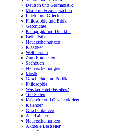
Deutsch und Germanistik
Moderne Fremdsprachen
Latein und Griechisch
Philosophie und Ethik
Geschichte
Pädagogik und Didaktik
Belletristik
Neuerscheinungen
Klassiker
Weltliteratur
Zum Entdecken
Sachbuch
Neuerscheinungen
Musik
Geschichte und Politik
Philosophie
Was bedeutet das alles?
100 Seiten
Kalender und Geschenkideen
Kalender
Geschenkideen
Alle Bücher
Neuerscheinungen
Aktuelle Bestseller