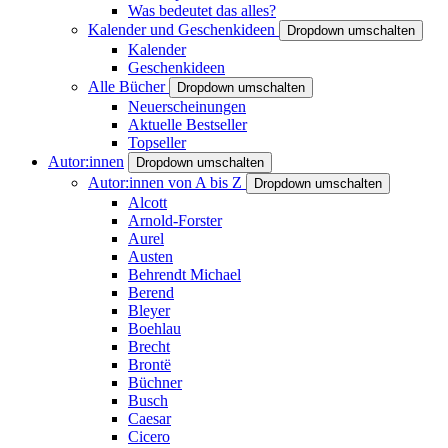
Was bedeutet das alles?
Kalender und Geschenkideen
Dropdown umschalten
Kalender
Geschenkideen
Alle Bücher
Dropdown umschalten
Neuerscheinungen
Aktuelle Bestseller
Topseller
Autor:innen
Dropdown umschalten
Autor:innen von A bis Z
Dropdown umschalten
Alcott
Arnold-Forster
Aurel
Austen
Behrendt Michael
Berend
Bleyer
Boehlau
Brecht
Brontë
Büchner
Busch
Caesar
Cicero