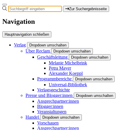
Zur Suchergebnisseite
Navigation
Hauptnavigation schließen
Verlag
Dropdown umschalten
Über Reclam
Dropdown umschalten
Geschäftsleitung
Dropdown umschalten
Melanie Michelbrink
Petra Mayer
Alexander Koeppl
Programmbereiche
Dropdown umschalten
Universal-Bibliothek
Verlagsgeschichte
Presse und Blogger:innen
Dropdown umschalten
Ansprechpartner:innen
Blogger:innen
Veranstaltungen
Handel
Dropdown umschalten
Vorschauen
Ansprechpartner:innen