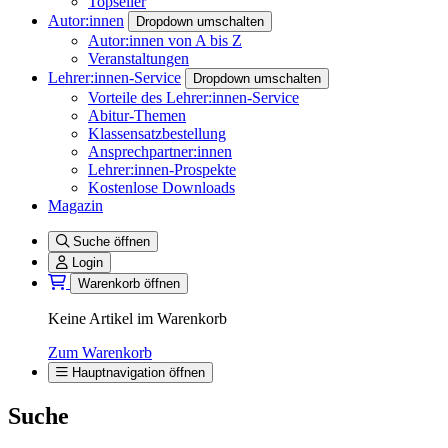
Topseller
Autor:innen
Dropdown umschalten
Autor:innen von A bis Z
Veranstaltungen
Lehrer:innen-Service
Dropdown umschalten
Vorteile des Lehrer:innen-Service
Abitur-Themen
Klassensatzbestellung
Ansprechpartner:innen
Lehrer:innen-Prospekte
Kostenlose Downloads
Magazin
Suche öffnen
Login
Warenkorb öffnen
Keine Artikel im Warenkorb
Zum Warenkorb
Hauptnavigation öffnen
Suche