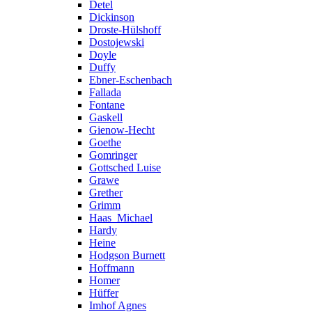
Detel
Dickinson
Droste-Hülshoff
Dostojewski
Doyle
Duffy
Ebner-Eschenbach
Fallada
Fontane
Gaskell
Gienow-Hecht
Goethe
Gomringer
Gottsched Luise
Grawe
Grether
Grimm
Haas_Michael
Hardy
Heine
Hodgson Burnett
Hoffmann
Homer
Hüffer
Imhof Agnes