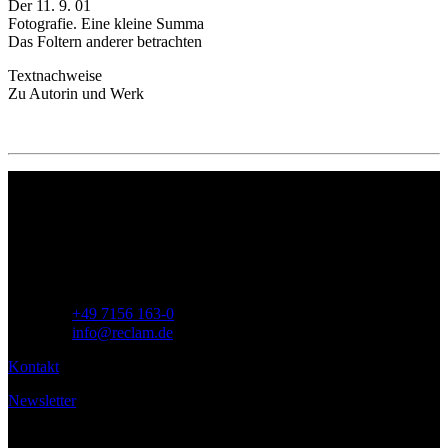
Der 11. 9. 01
Fotografie. Eine kleine Summa
Das Foltern anderer betrachten
Textnachweise
Zu Autorin und Werk
Philipp Reclam jun. Verlag GmbH
Siemensstr. 32
71254 Ditzingen
Deutschland
Telefon:
+49 7156 163-0
E-Mail:
info@reclam.de
Kontakt
Newsletter
Service