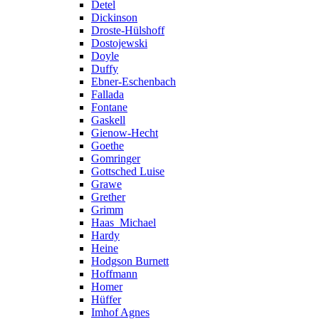
Detel
Dickinson
Droste-Hülshoff
Dostojewski
Doyle
Duffy
Ebner-Eschenbach
Fallada
Fontane
Gaskell
Gienow-Hecht
Goethe
Gomringer
Gottsched Luise
Grawe
Grether
Grimm
Haas_Michael
Hardy
Heine
Hodgson Burnett
Hoffmann
Homer
Hüffer
Imhof Agnes