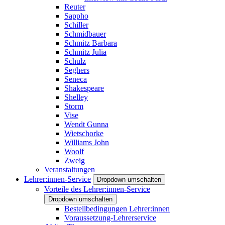
Reuter
Sappho
Schiller
Schmidbauer
Schmitz Barbara
Schmitz Julia
Schulz
Seghers
Seneca
Shakespeare
Shelley
Storm
Vise
Wendt Gunna
Wietschorke
Williams John
Woolf
Zweig
Veranstaltungen
Lehrer:innen-Service
Dropdown umschalten
Vorteile des Lehrer:innen-Service
Dropdown umschalten
Bestellbedingungen Lehrer:innen
Voraussetzung-Lehrerservice