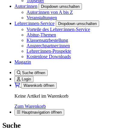
Topseller
Autor:innen
Dropdown umschalten
Autor:innen von A bis Z
Veranstaltungen
Lehrer:innen-Service
Dropdown umschalten
Vorteile des Lehrer:innen-Service
Abitur-Themen
Klassensatzbestellung
Ansprechpartner:innen
Lehrer:innen-Prospekte
Kostenlose Downloads
Magazin
Suche öffnen
Login
Warenkorb öffnen
Keine Artikel im Warenkorb
Zum Warenkorb
Hauptnavigation öffnen
Suche