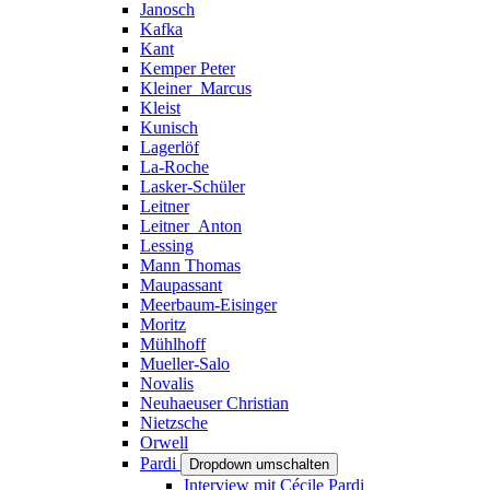
Janosch
Kafka
Kant
Kemper Peter
Kleiner_Marcus
Kleist
Kunisch
Lagerlöf
La-Roche
Lasker-Schüler
Leitner
Leitner_Anton
Lessing
Mann Thomas
Maupassant
Meerbaum-Eisinger
Moritz
Mühlhoff
Mueller-Salo
Novalis
Neuhaeuser Christian
Nietzsche
Orwell
Pardi
Dropdown umschalten
Interview mit Cécile Pardi