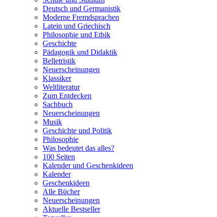
Deutsch und Germanistik
Moderne Fremdsprachen
Latein und Griechisch
Philosophie und Ethik
Geschichte
Pädagogik und Didaktik
Belletristik
Neuerscheinungen
Klassiker
Weltliteratur
Zum Entdecken
Sachbuch
Neuerscheinungen
Musik
Geschichte und Politik
Philosophie
Was bedeutet das alles?
100 Seiten
Kalender und Geschenkideen
Kalender
Geschenkideen
Alle Bücher
Neuerscheinungen
Aktuelle Bestseller