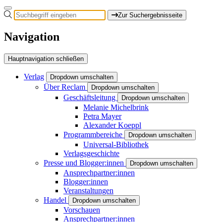
Zur Suchergebnisseite
Navigation
Hauptnavigation schließen
Verlag
Dropdown umschalten
Über Reclam
Dropdown umschalten
Geschäftsleitung
Dropdown umschalten
Melanie Michelbrink
Petra Mayer
Alexander Koeppl
Programmbereiche
Dropdown umschalten
Universal-Bibliothek
Verlagsgeschichte
Presse und Blogger:innen
Dropdown umschalten
Ansprechpartner:innen
Blogger:innen
Veranstaltungen
Handel
Dropdown umschalten
Vorschauen
Ansprechpartner:innen