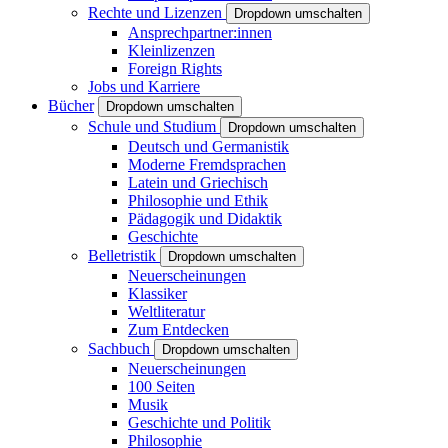
Rechte und Lizenzen
Dropdown umschalten
Ansprechpartner:innen
Kleinlizenzen
Foreign Rights
Jobs und Karriere
Bücher
Dropdown umschalten
Schule und Studium
Dropdown umschalten
Deutsch und Germanistik
Moderne Fremdsprachen
Latein und Griechisch
Philosophie und Ethik
Pädagogik und Didaktik
Geschichte
Belletristik
Dropdown umschalten
Neuerscheinungen
Klassiker
Weltliteratur
Zum Entdecken
Sachbuch
Dropdown umschalten
Neuerscheinungen
100 Seiten
Musik
Geschichte und Politik
Philosophie