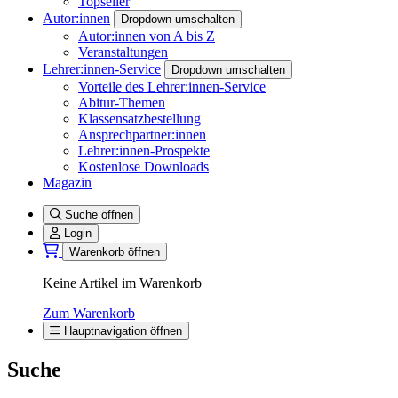
Topseller
Autor:innen
Dropdown umschalten
Autor:innen von A bis Z
Veranstaltungen
Lehrer:innen-Service
Dropdown umschalten
Vorteile des Lehrer:innen-Service
Abitur-Themen
Klassensatzbestellung
Ansprechpartner:innen
Lehrer:innen-Prospekte
Kostenlose Downloads
Magazin
Suche öffnen
Login
Warenkorb öffnen
Keine Artikel im Warenkorb
Zum Warenkorb
Hauptnavigation öffnen
Suche