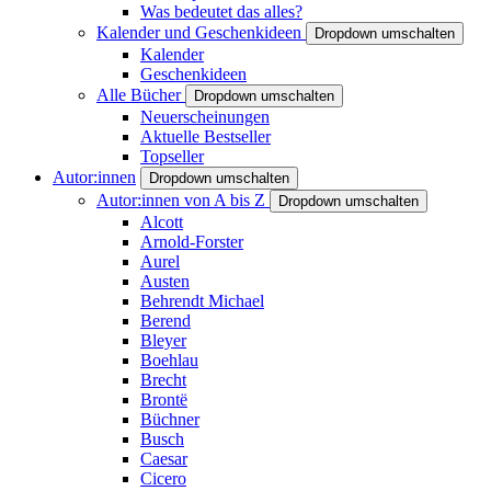
Was bedeutet das alles?
Kalender und Geschenkideen
Dropdown umschalten
Kalender
Geschenkideen
Alle Bücher
Dropdown umschalten
Neuerscheinungen
Aktuelle Bestseller
Topseller
Autor:innen
Dropdown umschalten
Autor:innen von A bis Z
Dropdown umschalten
Alcott
Arnold-Forster
Aurel
Austen
Behrendt Michael
Berend
Bleyer
Boehlau
Brecht
Brontë
Büchner
Busch
Caesar
Cicero