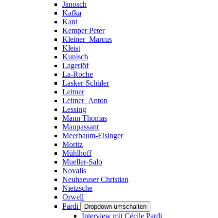
Janosch
Kafka
Kant
Kemper Peter
Kleiner_Marcus
Kleist
Kunisch
Lagerlöf
La-Roche
Lasker-Schüler
Leitner
Leitner_Anton
Lessing
Mann Thomas
Maupassant
Meerbaum-Eisinger
Moritz
Mühlhoff
Mueller-Salo
Novalis
Neuhaeuser Christian
Nietzsche
Orwell
Pardi
Dropdown umschalten
Interview mit Cécile Pardi