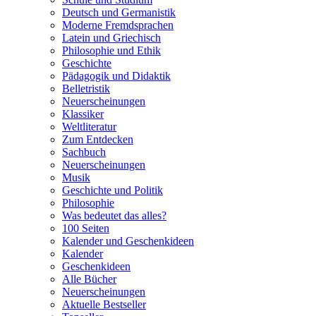
Deutsch und Germanistik
Moderne Fremdsprachen
Latein und Griechisch
Philosophie und Ethik
Geschichte
Pädagogik und Didaktik
Belletristik
Neuerscheinungen
Klassiker
Weltliteratur
Zum Entdecken
Sachbuch
Neuerscheinungen
Musik
Geschichte und Politik
Philosophie
Was bedeutet das alles?
100 Seiten
Kalender und Geschenkideen
Kalender
Geschenkideen
Alle Bücher
Neuerscheinungen
Aktuelle Bestseller