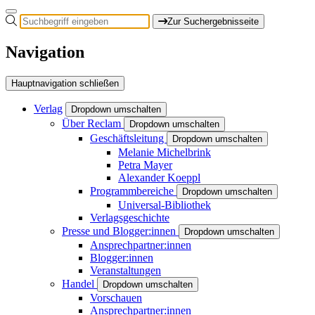
Zur Suchergebnisseite
Navigation
Hauptnavigation schließen
Verlag
Dropdown umschalten
Über Reclam
Dropdown umschalten
Geschäftsleitung
Dropdown umschalten
Melanie Michelbrink
Petra Mayer
Alexander Koeppl
Programmbereiche
Dropdown umschalten
Universal-Bibliothek
Verlagsgeschichte
Presse und Blogger:innen
Dropdown umschalten
Ansprechpartner:innen
Blogger:innen
Veranstaltungen
Handel
Dropdown umschalten
Vorschauen
Ansprechpartner:innen