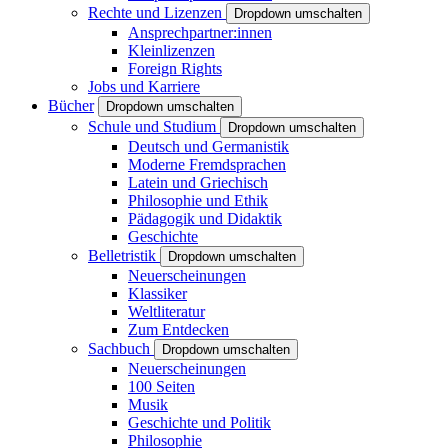
Rechte und Lizenzen
Dropdown umschalten
Ansprechpartner:innen
Kleinlizenzen
Foreign Rights
Jobs und Karriere
Bücher
Dropdown umschalten
Schule und Studium
Dropdown umschalten
Deutsch und Germanistik
Moderne Fremdsprachen
Latein und Griechisch
Philosophie und Ethik
Pädagogik und Didaktik
Geschichte
Belletristik
Dropdown umschalten
Neuerscheinungen
Klassiker
Weltliteratur
Zum Entdecken
Sachbuch
Dropdown umschalten
Neuerscheinungen
100 Seiten
Musik
Geschichte und Politik
Philosophie