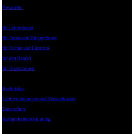
Newsletter
Service
für Lehrer:innen
für Presse und Blogger:innen
für Rechte und Lizenzen
für den Handel
für Dozent:innen
Rechtliches
Lieferbedingungen und Versandkosten
Datenschutz
Barrierefreiheitserklärung