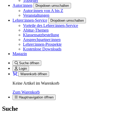
Topseller
Autor:innen
Dropdown umschalten
Autor:innen von A bis Z
Veranstaltungen
Lehrer:innen-Service
Dropdown umschalten
Vorteile des Lehrer:innen-Service
Abitur-Themen
Klassensatzbestellung
Ansprechpartner:innen
Lehrer:innen-Prospekte
Kostenlose Downloads
Magazin
Suche öffnen
Login
Warenkorb öffnen
Keine Artikel im Warenkorb
Zum Warenkorb
Hauptnavigation öffnen
Suche