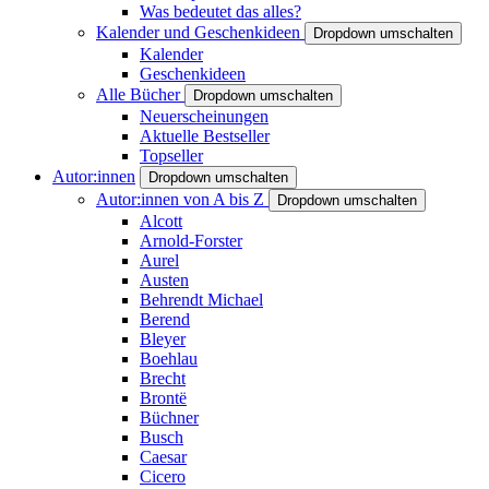
Was bedeutet das alles?
Kalender und Geschenkideen
Dropdown umschalten
Kalender
Geschenkideen
Alle Bücher
Dropdown umschalten
Neuerscheinungen
Aktuelle Bestseller
Topseller
Autor:innen
Dropdown umschalten
Autor:innen von A bis Z
Dropdown umschalten
Alcott
Arnold-Forster
Aurel
Austen
Behrendt Michael
Berend
Bleyer
Boehlau
Brecht
Brontë
Büchner
Busch
Caesar
Cicero