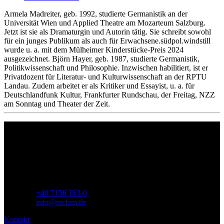
Armela Madreiter, geb. 1992, studierte Germanistik an der
Universität Wien und Applied Theatre am Mozarteum Salzburg.
Jetzt ist sie als Dramaturgin und Autorin tätig. Sie schreibt sowohl
für ein junges Publikum als auch für Erwachsene.südpol.windstill
wurde u. a. mit dem Mülheimer Kinderstücke-Preis 2024
ausgezeichnet. Björn Hayer, geb. 1987, studierte Germanistik,
Politikwissenschaft und Philosophie. Inzwischen habilitiert, ist er
Privatdozent für Literatur- und Kulturwissenschaft an der RPTU
Landau. Zudem arbeitet er als Kritiker und Essayist, u. a. für
Deutschlandfunk Kultur, Frankfurter Rundschau, der Freitag, NZZ
am Sonntag und Theater der Zeit.
Philipp Reclam jun. Verlag GmbH
Siemensstr. 32
71254 Ditzingen
Deutschland
Telefon:
+49 7156 163-0
E-Mail:
info@reclam.de
Kontakt