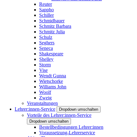
Reuter
Sappho
Schiller
Schmidbauer
Schmitz Barbara
Schmitz Julia
Schulz
Seghers
Seneca
Shakespeare
Shelley
Storm
Vise
Wendt Gunna
Wietschorke
Williams John
Woolf
Zweig
Veranstaltungen
Lehrer:innen-Service
Dropdown umschalten
Vorteile des Lehrer:innen-Service
Dropdown umschalten
Bestellbedingungen Lehrer:innen
Voraussetzung-Lehrerservice