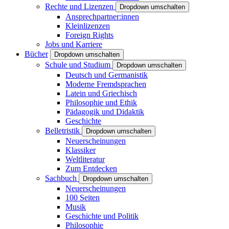
Rechte und Lizenzen
Dropdown umschalten
Ansprechpartner:innen
Kleinlizenzen
Foreign Rights
Jobs und Karriere
Bücher
Dropdown umschalten
Schule und Studium
Dropdown umschalten
Deutsch und Germanistik
Moderne Fremdsprachen
Latein und Griechisch
Philosophie und Ethik
Pädagogik und Didaktik
Geschichte
Belletristik
Dropdown umschalten
Neuerscheinungen
Klassiker
Weltliteratur
Zum Entdecken
Sachbuch
Dropdown umschalten
Neuerscheinungen
100 Seiten
Musik
Geschichte und Politik
Philosophie