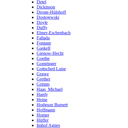
Detel
Dickinson
Droste-Hülshoff
Dostojewski
Doyle
Duffy
Ebner-Eschenbach
Fallada
Fontane
Gaskell
Gienow-Hecht
Goethe
Gomringer
Gottsched Luise
Grawe
Grether
Grimm
Haas_Michael
Hardy
Heine
Hodgson Burnett
Hoffmann
Homer
Hüffer
Imhof Agnes