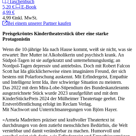
Taschenbuch
5,20 €
E-Book
4,99 €
4,99 €
inkl. MwSt.
Bei einem unserer Partner kaufen
Preisgekröntes Kindertheaterstück über eine starke
Protagonistin
Wenn die 10-jährige Ida nach Hause kommt, weiß sie nicht, was sie
erwartet: Ihre Mutter ist Alkoholikerin und psychisch krank. An
Südpol-Tagen ist sie aufgekratzt und unternehmungslustig; an
Nordpol-Tagen depressiv und antriebslos. Doch mit Robert Falcon
Scott hat Ida glücklicherweise einen imaginären Freund, der sich
bestens mit Polarforschung auskennt. Mit Erfindergeist, Empathie
und Intelligenz lernt Ida, ihre schwierige Situation zu meistern.
Das 2022 mit dem Mira-Lobe-Stipendium des Bundeskanzleramts
ausgezeichnete Stück wurde 2023 uraufgeführt und mit dem
KinderStückePreis 2024 der Mülheimer Theatertage geehrt. Die
Erstveröffentlichung erfolgt im Reclam Verlag.
Mit Nachwort und Unterrichtsanregungen von Björn Hayer.
»Armela Madreiters präziser und kraftvoller Theatertext ist
durchdrungen von dem zutiefst menschlichen Bedürfnis, die Welt
verstehbar und damit veränderbar zu machen. Humorvoll und