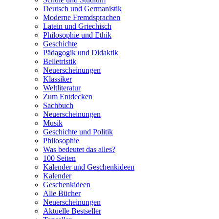
Deutsch und Germanistik
Moderne Fremdsprachen
Latein und Griechisch
Philosophie und Ethik
Geschichte
Pädagogik und Didaktik
Belletristik
Neuerscheinungen
Klassiker
Weltliteratur
Zum Entdecken
Sachbuch
Neuerscheinungen
Musik
Geschichte und Politik
Philosophie
Was bedeutet das alles?
100 Seiten
Kalender und Geschenkideen
Kalender
Geschenkideen
Alle Bücher
Neuerscheinungen
Aktuelle Bestseller