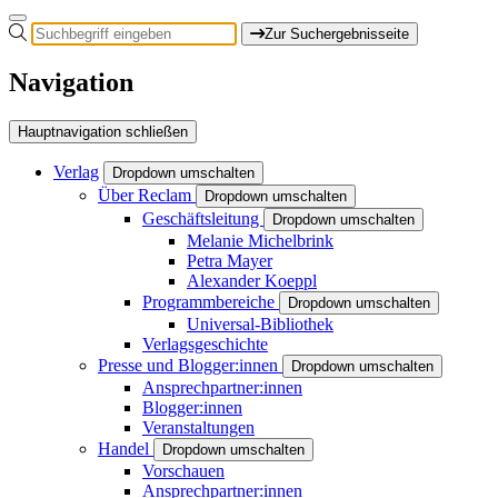
Zur Suchergebnisseite
Navigation
Hauptnavigation schließen
Verlag
Dropdown umschalten
Über Reclam
Dropdown umschalten
Geschäftsleitung
Dropdown umschalten
Melanie Michelbrink
Petra Mayer
Alexander Koeppl
Programmbereiche
Dropdown umschalten
Universal-Bibliothek
Verlagsgeschichte
Presse und Blogger:innen
Dropdown umschalten
Ansprechpartner:innen
Blogger:innen
Veranstaltungen
Handel
Dropdown umschalten
Vorschauen
Ansprechpartner:innen