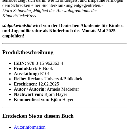
sensibel zeigt sich darin, wie Erfindergeist und Empathievermögen
dem Schrecken einer Suchterkrankung entgegentreten.«
Dora Schneider, Mitglied des Auswahlgremiums des
KinderStückePreis
südpol.windstill
wird von der Deutschen Akademie für Kinder-
und Jugendliteratur als Kinderbuch des Monats Mai 2025
empfohlen!
Produktbeschreibung
ISBN:
978-3-15-962363-4
Produktart:
E-Book
Ausstattung:
E101
Reihe:
Reclams Universal-Bibliothek
Erschienen:
12.02.2025
Autor / Autorin:
Armela Madreiter
Nachwort von:
Björn Hayer
Kommentiert von:
Björn Hayer
Entdecken Sie zu diesem Buch
Autorinformation