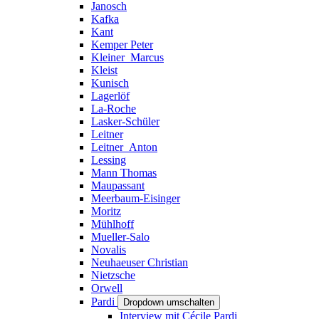
Janosch
Kafka
Kant
Kemper Peter
Kleiner_Marcus
Kleist
Kunisch
Lagerlöf
La-Roche
Lasker-Schüler
Leitner
Leitner_Anton
Lessing
Mann Thomas
Maupassant
Meerbaum-Eisinger
Moritz
Mühlhoff
Mueller-Salo
Novalis
Neuhaeuser Christian
Nietzsche
Orwell
Pardi
Dropdown umschalten
Interview mit Cécile Pardi