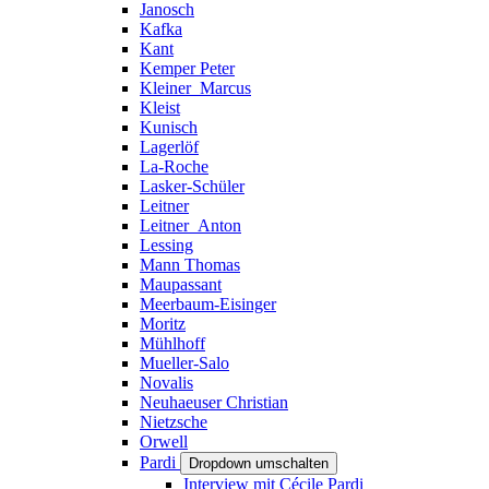
Janosch
Kafka
Kant
Kemper Peter
Kleiner_Marcus
Kleist
Kunisch
Lagerlöf
La-Roche
Lasker-Schüler
Leitner
Leitner_Anton
Lessing
Mann Thomas
Maupassant
Meerbaum-Eisinger
Moritz
Mühlhoff
Mueller-Salo
Novalis
Neuhaeuser Christian
Nietzsche
Orwell
Pardi
Dropdown umschalten
Interview mit Cécile Pardi