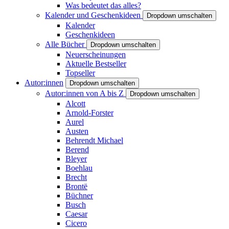
Was bedeutet das alles?
Kalender und Geschenkideen
Dropdown umschalten
Kalender
Geschenkideen
Alle Bücher
Dropdown umschalten
Neuerscheinungen
Aktuelle Bestseller
Topseller
Autor:innen
Dropdown umschalten
Autor:innen von A bis Z
Dropdown umschalten
Alcott
Arnold-Forster
Aurel
Austen
Behrendt Michael
Berend
Bleyer
Boehlau
Brecht
Brontë
Büchner
Busch
Caesar
Cicero