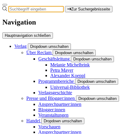
Zur Suchergebnisseite
Navigation
Hauptnavigation schließen
Verlag
Dropdown umschalten
Über Reclam
Dropdown umschalten
Geschäftsleitung
Dropdown umschalten
Melanie Michelbrink
Petra Mayer
Alexander Koeppl
Programmbereiche
Dropdown umschalten
Universal-Bibliothek
Verlagsgeschichte
Presse und Blogger:innen
Dropdown umschalten
Ansprechpartner:innen
Blogger:innen
Veranstaltungen
Handel
Dropdown umschalten
Vorschauen
Ansprechpartner:innen