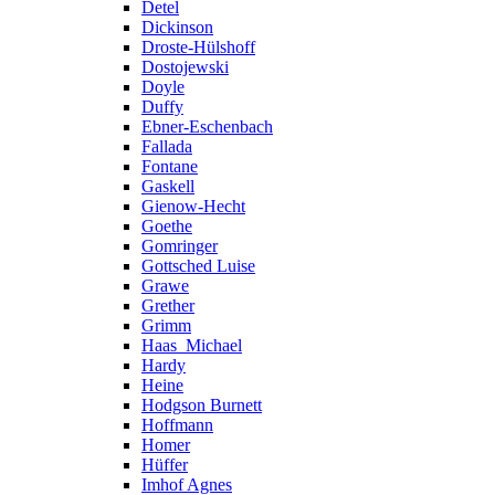
Detel
Dickinson
Droste-Hülshoff
Dostojewski
Doyle
Duffy
Ebner-Eschenbach
Fallada
Fontane
Gaskell
Gienow-Hecht
Goethe
Gomringer
Gottsched Luise
Grawe
Grether
Grimm
Haas_Michael
Hardy
Heine
Hodgson Burnett
Hoffmann
Homer
Hüffer
Imhof Agnes