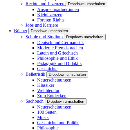
Rechte und Lizenzen
Dropdown umschalten
Ansprechpartner:innen
Kleinlizenzen
Foreign Rights
Jobs und Karriere
Bücher
Dropdown umschalten
Schule und Studium
Dropdown umschalten
Deutsch und Germanistik
Moderne Fremdsprachen
Latein und Griechisch
Philosophie und Ethik
Pädagogik und Didaktik
Geschichte
Belletristik
Dropdown umschalten
Neuerscheinungen
Klassiker
Weltliteratur
Zum Entdecken
Sachbuch
Dropdown umschalten
Neuerscheinungen
100 Seiten
Musik
Geschichte und Politik
Philosophie