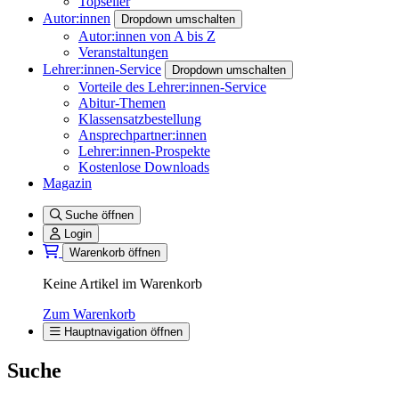
Topseller
Autor:innen
Dropdown umschalten
Autor:innen von A bis Z
Veranstaltungen
Lehrer:innen-Service
Dropdown umschalten
Vorteile des Lehrer:innen-Service
Abitur-Themen
Klassensatzbestellung
Ansprechpartner:innen
Lehrer:innen-Prospekte
Kostenlose Downloads
Magazin
Suche öffnen
Login
Warenkorb öffnen
Keine Artikel im Warenkorb
Zum Warenkorb
Hauptnavigation öffnen
Suche