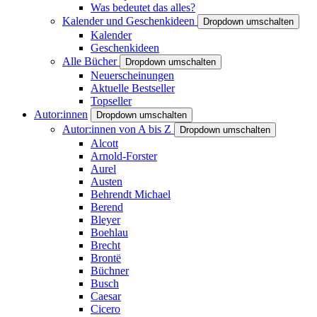
Was bedeutet das alles?
Kalender und Geschenkideen
Dropdown umschalten
Kalender
Geschenkideen
Alle Bücher
Dropdown umschalten
Neuerscheinungen
Aktuelle Bestseller
Topseller
Autor:innen
Dropdown umschalten
Autor:innen von A bis Z
Dropdown umschalten
Alcott
Arnold-Forster
Aurel
Austen
Behrendt Michael
Berend
Bleyer
Boehlau
Brecht
Brontë
Büchner
Busch
Caesar
Cicero