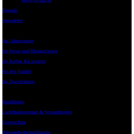
E-Mail:
info@reclam.de
Kontakt
Newsletter
Service
für Lehrer:innen
für Presse und Blogger:innen
für Rechte & Lizenzen
für den Handel
für Dozent:innen
Rechtliches
Lieferbedingungen & Versandkosten
Datenschutz
Barrierefreiheitserklärung