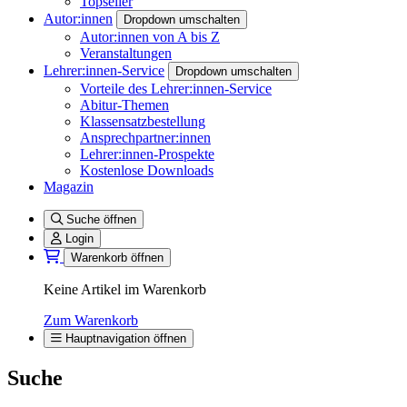
Topseller
Autor:innen
Dropdown umschalten
Autor:innen von A bis Z
Veranstaltungen
Lehrer:innen-Service
Dropdown umschalten
Vorteile des Lehrer:innen-Service
Abitur-Themen
Klassensatzbestellung
Ansprechpartner:innen
Lehrer:innen-Prospekte
Kostenlose Downloads
Magazin
Suche öffnen
Login
Warenkorb öffnen
Keine Artikel im Warenkorb
Zum Warenkorb
Hauptnavigation öffnen
Suche