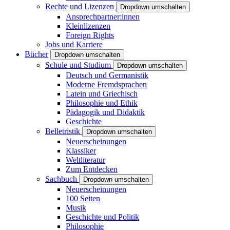
Rechte und Lizenzen
Dropdown umschalten
Ansprechpartner:innen
Kleinlizenzen
Foreign Rights
Jobs und Karriere
Bücher
Dropdown umschalten
Schule und Studium
Dropdown umschalten
Deutsch und Germanistik
Moderne Fremdsprachen
Latein und Griechisch
Philosophie und Ethik
Pädagogik und Didaktik
Geschichte
Belletristik
Dropdown umschalten
Neuerscheinungen
Klassiker
Weltliteratur
Zum Entdecken
Sachbuch
Dropdown umschalten
Neuerscheinungen
100 Seiten
Musik
Geschichte und Politik
Philosophie