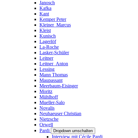
Janosch
Kafka
Kant
Kemper Peter
Kleiner_Marcus
Kleist
Kunisch
Lagerlöf
La-Roche
Lasker-Schüler
Leitner
Leitner_Anton
Lessing
Mann Thomas
Maupassant
Meerbaum-Eisinger
Moritz
Mühlhoff
Mueller-Salo
Novalis
Neuhaeuser Christian
Nietzsche
Orwell
Pardi
Dropdown umschalten
Interview mit Cécile Pardi