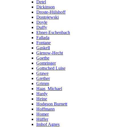
Detel
Dickinson
Droste-Hülshoff
Dostojewski
Doyle
Duffy
Ebner-Eschenbach
Fallada
Fontane
Gaskell
Gienow-Hecht
Goethe
Gomringer
Gottsched Luise
Grawe
Grether
Grimm
Haas_Michael
Hardy
Heine
Hodgson Burnett
Hoffmann
Homer
Hüffer
Imhof Agnes