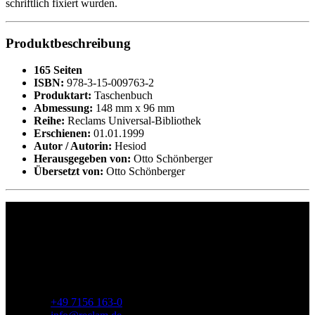
schriftlich fixiert wurden.
Produktbeschreibung
165 Seiten
ISBN:
978-3-15-009763-2
Produktart:
Taschenbuch
Abmessung:
148 mm x 96 mm
Reihe:
Reclams Universal-Bibliothek
Erschienen:
01.01.1999
Autor / Autorin:
Hesiod
Herausgegeben von:
Otto Schönberger
Übersetzt von:
Otto Schönberger
Philipp Reclam jun. Verlag GmbH
Siemensstr. 32
71254 Ditzingen
Deutschland
Telefon:
+49 7156 163-0