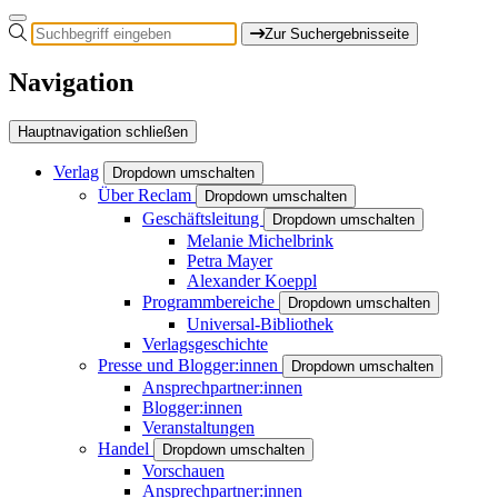
Zur Suchergebnisseite
Navigation
Hauptnavigation schließen
Verlag
Dropdown umschalten
Über Reclam
Dropdown umschalten
Geschäftsleitung
Dropdown umschalten
Melanie Michelbrink
Petra Mayer
Alexander Koeppl
Programmbereiche
Dropdown umschalten
Universal-Bibliothek
Verlagsgeschichte
Presse und Blogger:innen
Dropdown umschalten
Ansprechpartner:innen
Blogger:innen
Veranstaltungen
Handel
Dropdown umschalten
Vorschauen
Ansprechpartner:innen