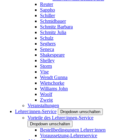
Reuter
Sappho
Schiller
Schmidbauer
Schmitz Barbara
Schmitz Julia
Schulz
Seghers
Seneca
Shakespeare
Shelley
Storm
Vise
Wendt Gunna
Wietschorke
Williams John
Woolf
Zweig
Veranstaltungen
Lehrer:innen-Service
Dropdown umschalten
Vorteile des Lehrer:innen-Service
Dropdown umschalten
Bestellbedingungen Lehrer:innen
Voraussetzung-Lehrerservice