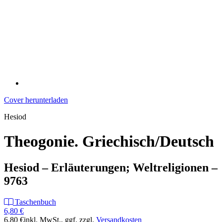
Cover herunterladen
Hesiod
Theogonie. Griechisch/Deutsch
Hesiod – Erläuterungen; Weltreligionen –
9763
Taschenbuch
6,80 €
6,80 €
inkl. MwSt.
, ggf. zzgl.
Versandkosten