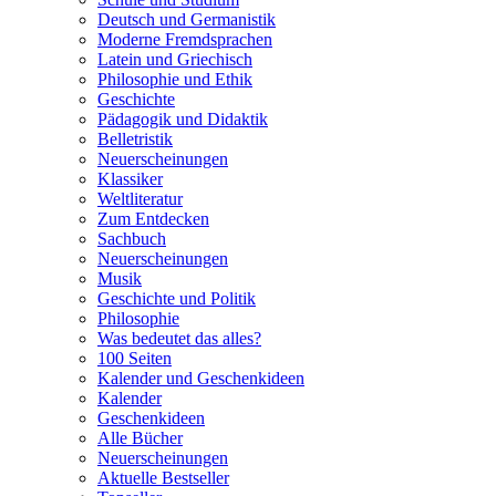
Deutsch und Germanistik
Moderne Fremdsprachen
Latein und Griechisch
Philosophie und Ethik
Geschichte
Pädagogik und Didaktik
Belletristik
Neuerscheinungen
Klassiker
Weltliteratur
Zum Entdecken
Sachbuch
Neuerscheinungen
Musik
Geschichte und Politik
Philosophie
Was bedeutet das alles?
100 Seiten
Kalender und Geschenkideen
Kalender
Geschenkideen
Alle Bücher
Neuerscheinungen
Aktuelle Bestseller