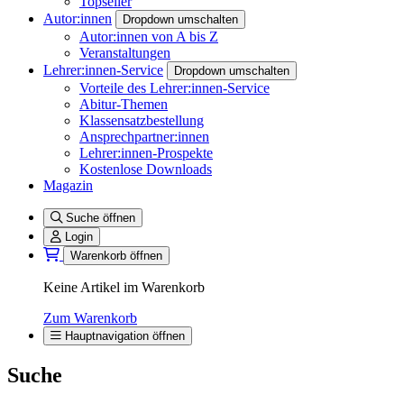
Topseller
Autor:innen
Dropdown umschalten
Autor:innen von A bis Z
Veranstaltungen
Lehrer:innen-Service
Dropdown umschalten
Vorteile des Lehrer:innen-Service
Abitur-Themen
Klassensatzbestellung
Ansprechpartner:innen
Lehrer:innen-Prospekte
Kostenlose Downloads
Magazin
Suche öffnen
Login
Warenkorb öffnen
Keine Artikel im Warenkorb
Zum Warenkorb
Hauptnavigation öffnen
Suche