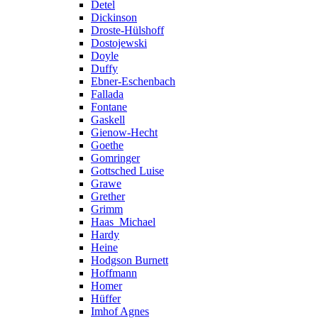
Detel
Dickinson
Droste-Hülshoff
Dostojewski
Doyle
Duffy
Ebner-Eschenbach
Fallada
Fontane
Gaskell
Gienow-Hecht
Goethe
Gomringer
Gottsched Luise
Grawe
Grether
Grimm
Haas_Michael
Hardy
Heine
Hodgson Burnett
Hoffmann
Homer
Hüffer
Imhof Agnes