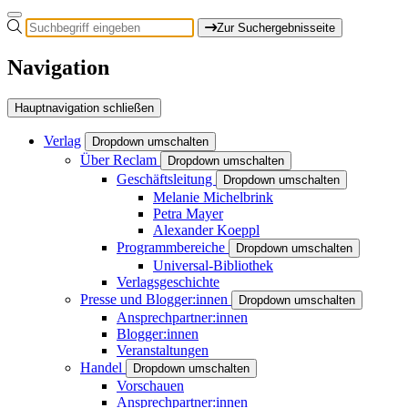
Zur Suchergebnisseite
Navigation
Hauptnavigation schließen
Verlag
Dropdown umschalten
Über Reclam
Dropdown umschalten
Geschäftsleitung
Dropdown umschalten
Melanie Michelbrink
Petra Mayer
Alexander Koeppl
Programmbereiche
Dropdown umschalten
Universal-Bibliothek
Verlagsgeschichte
Presse und Blogger:innen
Dropdown umschalten
Ansprechpartner:innen
Blogger:innen
Veranstaltungen
Handel
Dropdown umschalten
Vorschauen
Ansprechpartner:innen