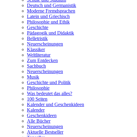
Deutsch und Germanistik
Moderne Fremdsprachen
Latein und Griechisch
Philosophie und Ethik
Geschichte
Pädagogik und Didaktik
Belletristik
Neuerscheinungen
Klassiker
Weltliteratur
Zum Entdecken
Sachbuch
Neuerscheinungen
Musik
Geschichte und Politik
Philosophie
Was bedeutet das alles?
100 Seiten
Kalender und Geschenkideen
Kalender
Geschenkideen
Alle Bücher
Neuerscheinungen
Aktuelle Bestseller