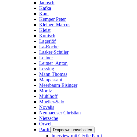
Janosch
Kafka
Kant
Kemper Peter
Kleiner_Marcus
Kleist
Kunisch
Lagerlöf
La-Roche
Lasker-Schüler
Leitner
Leitner_Anton
Lessing
Mann Thomas
Maupassant
Meerbaum-Eisinger
Moritz
Mühlhoff
Mueller-Salo
Novalis
Neuhaeuser Christian
Nietzsche
Orwell
Pardi
Dropdown umschalten
Interview mit Cécile Pardi