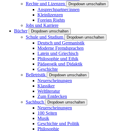
Rechte und Lizenzen
Dropdown umschalten
Ansprechpartner:innen
Kleinlizenzen
Foreign Rights
Jobs und Karriere
Bücher
Dropdown umschalten
Schule und Studium
Dropdown umschalten
Deutsch und Germanistik
Moderne Fremdsprachen
Latein und Griechisch
Philosophie und Ethik
Pädagogik und Didaktik
Geschichte
Belletristik
Dropdown umschalten
Neuerscheinungen
Klassiker
Weltliteratur
Zum Entdecken
Sachbuch
Dropdown umschalten
Neuerscheinungen
100 Seiten
Musik
Geschichte und Politik
Philosophie