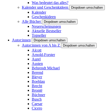
Was bedeutet das alles?
Kalender und Geschenkideen
Dropdown umschalten
Kalender
Geschenkideen
Alle Bücher
Dropdown umschalten
Neuerscheinungen
Aktuelle Bestseller
Topseller
Autor:innen
Dropdown umschalten
Autor:innen von A bis Z
Dropdown umschalten
Alcott
Arnold-Forster
Aurel
Austen
Behrendt Michael
Berend
Bleyer
Boehlau
Brecht
Brontë
Büchner
Busch
Caesar
Cicero