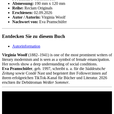
Abmessung:
190 mm x 120 mm
Reihe:
Reclam Originals
Erschienen:
02.09.2026
Autor / Autorin:
Virginia Woolf
Nachwort von:
Eva Pramschüfer
Entdecken Sie zu diesem Buch
Autorinformation
Virginia Woolf
(1882–1941) is one of the most prominent writers of
literary modernism and is seen as a symbol of female emancipation.
Her novels show a deep understanding of social conditions.
Eva Pramschüfer
, geb. 1997, schreibt u. a. für die
Süddeutsche
Zeitung
sowie Condé Nast und begeistert ihre Follower:innen auf
ihrem erfolgreichen TikTok-Kanal für Bücher und Literatur. 2026
erschien ihr Debütroman
Weißer Sommer
.
Philipp Reclam jun. Verlag GmbH
Siemensstr. 32
71254 Ditzingen
Deutschland