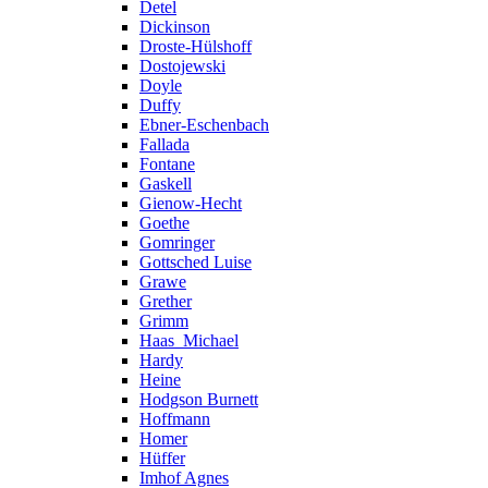
Detel
Dickinson
Droste-Hülshoff
Dostojewski
Doyle
Duffy
Ebner-Eschenbach
Fallada
Fontane
Gaskell
Gienow-Hecht
Goethe
Gomringer
Gottsched Luise
Grawe
Grether
Grimm
Haas_Michael
Hardy
Heine
Hodgson Burnett
Hoffmann
Homer
Hüffer
Imhof Agnes