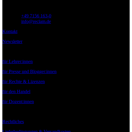
Telefon:
+49 7156 163-0
E-Mail:
info@reclam.de
Kontakt
Newsletter
Service
für Lehrer:innen
für Presse und Blogger:innen
für Rechte & Lizenzen
für den Handel
für Dozent:innen
Rechtliches
Lieferbedingungen & Versandkosten