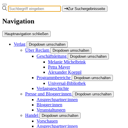
Zur Suchergebnisseite
Navigation
Hauptnavigation schließen
Verlag
Dropdown umschalten
Über Reclam
Dropdown umschalten
Geschäftsleitung
Dropdown umschalten
Melanie Michelbrink
Petra Mayer
Alexander Koeppl
Programmbereiche
Dropdown umschalten
Universal-Bibliothek
Verlagsgeschichte
Presse und Blogger:innen
Dropdown umschalten
Ansprechpartner:innen
Blogger:innen
Veranstaltungen
Handel
Dropdown umschalten
Vorschauen
Ansprechpartner:innen