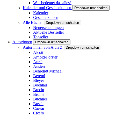
Was bedeutet das alles?
Kalender und Geschenkideen
Dropdown umschalten
Kalender
Geschenkideen
Alle Bücher
Dropdown umschalten
Neuerscheinungen
Aktuelle Bestseller
Topseller
Autor:innen
Dropdown umschalten
Autor:innen von A bis Z
Dropdown umschalten
Alcott
Arnold-Forster
Aurel
Austen
Behrendt Michael
Berend
Bleyer
Boehlau
Brecht
Brontë
Büchner
Busch
Caesar
Cicero