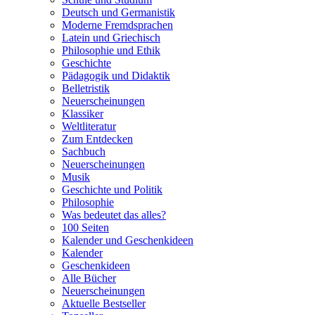
Deutsch und Germanistik
Moderne Fremdsprachen
Latein und Griechisch
Philosophie und Ethik
Geschichte
Pädagogik und Didaktik
Belletristik
Neuerscheinungen
Klassiker
Weltliteratur
Zum Entdecken
Sachbuch
Neuerscheinungen
Musik
Geschichte und Politik
Philosophie
Was bedeutet das alles?
100 Seiten
Kalender und Geschenkideen
Kalender
Geschenkideen
Alle Bücher
Neuerscheinungen
Aktuelle Bestseller