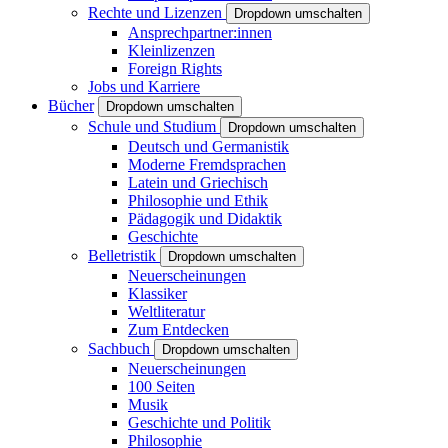
Rechte und Lizenzen
Dropdown umschalten
Ansprechpartner:innen
Kleinlizenzen
Foreign Rights
Jobs und Karriere
Bücher
Dropdown umschalten
Schule und Studium
Dropdown umschalten
Deutsch und Germanistik
Moderne Fremdsprachen
Latein und Griechisch
Philosophie und Ethik
Pädagogik und Didaktik
Geschichte
Belletristik
Dropdown umschalten
Neuerscheinungen
Klassiker
Weltliteratur
Zum Entdecken
Sachbuch
Dropdown umschalten
Neuerscheinungen
100 Seiten
Musik
Geschichte und Politik
Philosophie