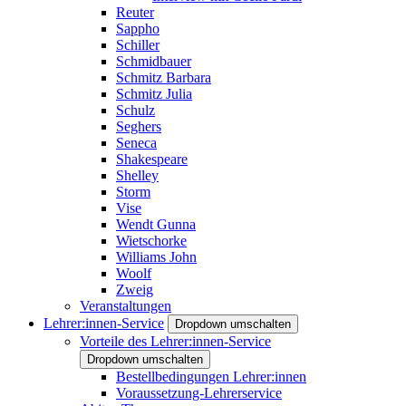
Reuter
Sappho
Schiller
Schmidbauer
Schmitz Barbara
Schmitz Julia
Schulz
Seghers
Seneca
Shakespeare
Shelley
Storm
Vise
Wendt Gunna
Wietschorke
Williams John
Woolf
Zweig
Veranstaltungen
Lehrer:innen-Service
Dropdown umschalten
Vorteile des Lehrer:innen-Service
Dropdown umschalten
Bestellbedingungen Lehrer:innen
Voraussetzung-Lehrerservice