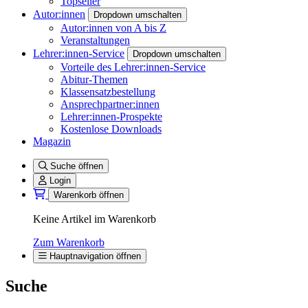
Topseller
Autor:innen
Dropdown umschalten
Autor:innen von A bis Z
Veranstaltungen
Lehrer:innen-Service
Dropdown umschalten
Vorteile des Lehrer:innen-Service
Abitur-Themen
Klassensatzbestellung
Ansprechpartner:innen
Lehrer:innen-Prospekte
Kostenlose Downloads
Magazin
Suche öffnen
Login
Warenkorb öffnen
Keine Artikel im Warenkorb
Zum Warenkorb
Hauptnavigation öffnen
Suche