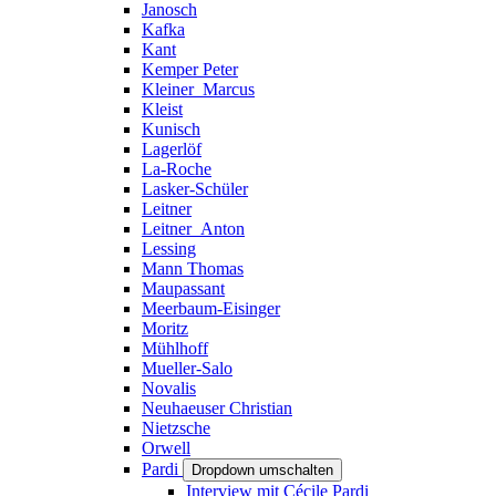
Janosch
Kafka
Kant
Kemper Peter
Kleiner_Marcus
Kleist
Kunisch
Lagerlöf
La-Roche
Lasker-Schüler
Leitner
Leitner_Anton
Lessing
Mann Thomas
Maupassant
Meerbaum-Eisinger
Moritz
Mühlhoff
Mueller-Salo
Novalis
Neuhaeuser Christian
Nietzsche
Orwell
Pardi
Dropdown umschalten
Interview mit Cécile Pardi