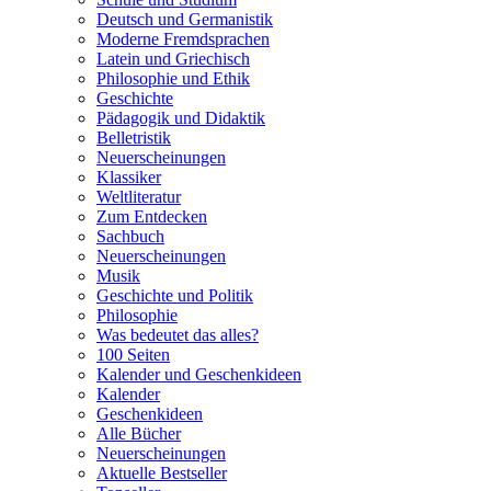
Deutsch und Germanistik
Moderne Fremdsprachen
Latein und Griechisch
Philosophie und Ethik
Geschichte
Pädagogik und Didaktik
Belletristik
Neuerscheinungen
Klassiker
Weltliteratur
Zum Entdecken
Sachbuch
Neuerscheinungen
Musik
Geschichte und Politik
Philosophie
Was bedeutet das alles?
100 Seiten
Kalender und Geschenkideen
Kalender
Geschenkideen
Alle Bücher
Neuerscheinungen
Aktuelle Bestseller