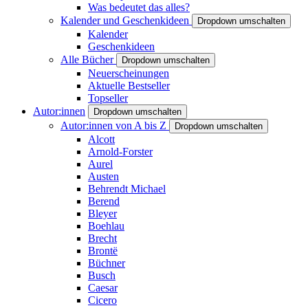
Was bedeutet das alles?
Kalender und Geschenkideen
Dropdown umschalten
Kalender
Geschenkideen
Alle Bücher
Dropdown umschalten
Neuerscheinungen
Aktuelle Bestseller
Topseller
Autor:innen
Dropdown umschalten
Autor:innen von A bis Z
Dropdown umschalten
Alcott
Arnold-Forster
Aurel
Austen
Behrendt Michael
Berend
Bleyer
Boehlau
Brecht
Brontë
Büchner
Busch
Caesar
Cicero