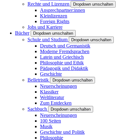
Rechte und Lizenzen
Dropdown umschalten
Ansprechpartner:innen
Kleinlizenzen
Foreign Rights
Jobs und Karriere
Bücher
Dropdown umschalten
Schule und Studium
Dropdown umschalten
Deutsch und Germanistik
Moderne Fremdsprachen
Latein und Griechisch
Philosophie und Ethik
Pädagogik und Didaktik
Geschichte
Belletristik
Dropdown umschalten
Neuerscheinungen
Klassiker
Weltliteratur
Zum Entdecken
Sachbuch
Dropdown umschalten
Neuerscheinungen
100 Seiten
Musik
Geschichte und Politik
Philosophie