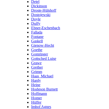
Detel
Dickinson
Droste-Hülshoff
Dostojewski
Doyle
Duffy
Ebner-Eschenbach
Fallada
Fontane
Gaskell
Gienow-Hecht
Goethe
Gomringer
Gottsched Luise
Grawe
Grether
Grimm
Haas_Michael
Hardy
Heine
Hodgson Burnett
Hoffmann
Homer
Hüffer
Imhof Agnes