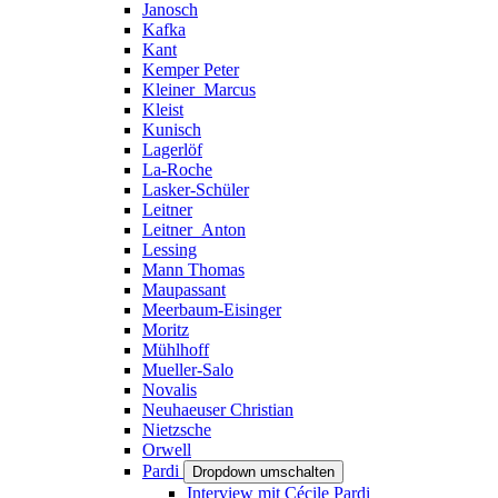
Janosch
Kafka
Kant
Kemper Peter
Kleiner_Marcus
Kleist
Kunisch
Lagerlöf
La-Roche
Lasker-Schüler
Leitner
Leitner_Anton
Lessing
Mann Thomas
Maupassant
Meerbaum-Eisinger
Moritz
Mühlhoff
Mueller-Salo
Novalis
Neuhaeuser Christian
Nietzsche
Orwell
Pardi
Dropdown umschalten
Interview mit Cécile Pardi