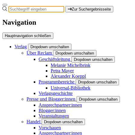
Zur Suchergebnisseite
Navigation
Hauptnavigation schließen
Verlag
Dropdown umschalten
Über Reclam
Dropdown umschalten
Geschäftsleitung
Dropdown umschalten
Melanie Michelbrink
Petra Mayer
Alexander Koeppl
Programmbereiche
Dropdown umschalten
Universal-Bibliothek
Verlagsgeschichte
Presse und Blogger:innen
Dropdown umschalten
Ansprechpartner:innen
Blogger:innen
Veranstaltungen
Handel
Dropdown umschalten
Vorschauen
Ansprechpartner:innen