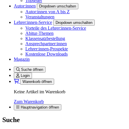
Topseller
Autor:innen
Dropdown umschalten
Autor:innen von A bis Z
Veranstaltungen
Lehrer:innen-Service
Dropdown umschalten
Vorteile des Lehrer:innen-Service
Abitur-Themen
Klassensatzbestellung
Ansprechpartner:innen
Lehrer:innen-Prospekte
Kostenlose Downloads
Magazin
Suche öffnen
Login
Warenkorb öffnen
Keine Artikel im Warenkorb
Zum Warenkorb
Hauptnavigation öffnen
Suche