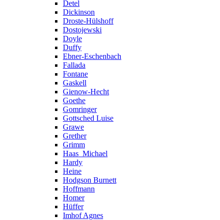
Detel
Dickinson
Droste-Hülshoff
Dostojewski
Doyle
Duffy
Ebner-Eschenbach
Fallada
Fontane
Gaskell
Gienow-Hecht
Goethe
Gomringer
Gottsched Luise
Grawe
Grether
Grimm
Haas_Michael
Hardy
Heine
Hodgson Burnett
Hoffmann
Homer
Hüffer
Imhof Agnes