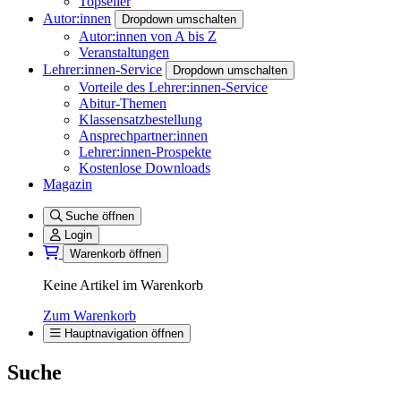
Topseller
Autor:innen
Dropdown umschalten
Autor:innen von A bis Z
Veranstaltungen
Lehrer:innen-Service
Dropdown umschalten
Vorteile des Lehrer:innen-Service
Abitur-Themen
Klassensatzbestellung
Ansprechpartner:innen
Lehrer:innen-Prospekte
Kostenlose Downloads
Magazin
Suche öffnen
Login
Warenkorb öffnen
Keine Artikel im Warenkorb
Zum Warenkorb
Hauptnavigation öffnen
Suche