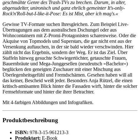
geschmähte Genre des Trash-TVs zu brechen. Darum, in alter,
abgenudelter, unironisch und ganz ehrlich gemeinter It's-only-
Rock'n'Roll-but-I-like-it-Pose: Es ist Mist, aber ich mag's.«
Gewisse TV-Formate suchen Ihresgleichen. Zum Beispiel Live-
Übertragungen aus dem australischen Dschungel oder aus
Wohncontainern mit Z-Promi-Protagonisten scharenweise. Oder die
Akquise von Topmodels und Superstars, die gar nicht erst aus der
Versenkung auftauchen, in der sie bald wieder verschwinden. Hier
zählt nicht das Ergebnis, sondern der Weg. Er ist das Ziel. Über
Staffeln hinweg gesuchte Schwiegertöchter, getauschte Frauen,
Bauernbräute und Mega-Junggesellen (neudeutsch »Bachelor«)
beglücken den geneigten Zuschauer mit einer Mischung aus
Überlegenheitsgefühl und Fremdschämen. Gesehen haben will all
das keiner, Bescheid weiß jeder. Besonders Anja Rützel, die einen
kritisch-amüsanten Blick hinter die Fassaden wirft, hinter die solcher
Fernsehformate und hinter die ihrer Betrachter.
Mit 4-farbigen Abbildungen und Infografiken.
Produktbeschreibung
ISBN:
978-3-15-961213-3
Produktart:
E-Book