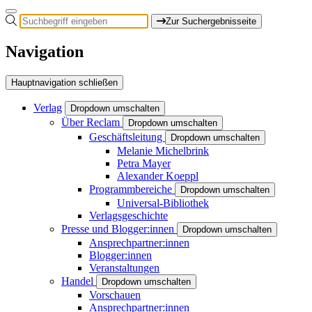
Zur Suchergebnisseite
Navigation
Hauptnavigation schließen
Verlag
Dropdown umschalten
Über Reclam
Dropdown umschalten
Geschäftsleitung
Dropdown umschalten
Melanie Michelbrink
Petra Mayer
Alexander Koeppl
Programmbereiche
Dropdown umschalten
Universal-Bibliothek
Verlagsgeschichte
Presse und Blogger:innen
Dropdown umschalten
Ansprechpartner:innen
Blogger:innen
Veranstaltungen
Handel
Dropdown umschalten
Vorschauen
Ansprechpartner:innen