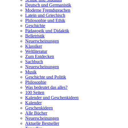
Deutsch und Germanistik
Moderne Fremdsprachen
Latein und Griechisch
Philosophie und Ethik
Geschichte
Pädagogik und Didaktik
Belletristik
Neuerscheinungen
Klassiker
Weltliteratur
Zum Entdecken
Sachbuch
Neuerscheinungen
Musik
Geschichte und Politik
Philosophie
Was bedeutet das alles?
100 Seiten
Kalender und Geschenkideen
Kalender
Geschenkideen
Alle Bücher
Neuerscheinungen
Aktuelle Bestseller