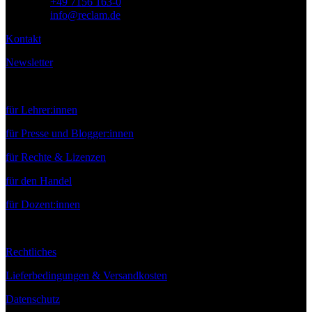
Telefon:
+49 7156 163-0
E-Mail:
info@reclam.de
Kontakt
Newsletter
Service
für Lehrer:innen
für Presse und Blogger:innen
für Rechte & Lizenzen
für den Handel
für Dozent:innen
Rechtliches
Lieferbedingungen & Versandkosten
Datenschutz