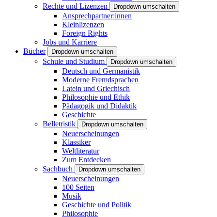
Rechte und Lizenzen
Dropdown umschalten
Ansprechpartner:innen
Kleinlizenzen
Foreign Rights
Jobs und Karriere
Bücher
Dropdown umschalten
Schule und Studium
Dropdown umschalten
Deutsch und Germanistik
Moderne Fremdsprachen
Latein und Griechisch
Philosophie und Ethik
Pädagogik und Didaktik
Geschichte
Belletristik
Dropdown umschalten
Neuerscheinungen
Klassiker
Weltliteratur
Zum Entdecken
Sachbuch
Dropdown umschalten
Neuerscheinungen
100 Seiten
Musik
Geschichte und Politik
Philosophie