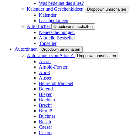
Was bedeutet das alles?
Kalender und Geschenkideen
Dropdown umschalten
Kalender
Geschenkideen
Alle Bücher
Dropdown umschalten
Neuerscheinungen
Aktuelle Bestseller
Topseller
Autor:innen
Dropdown umschalten
Autor:innen von A bis Z
Dropdown umschalten
Alcott
Arnold-Forster
Aurel
Austen
Behrendt Michael
Berend
Bleyer
Boehlau
Brecht
Brontë
Büchner
Busch
Caesar
Cicero