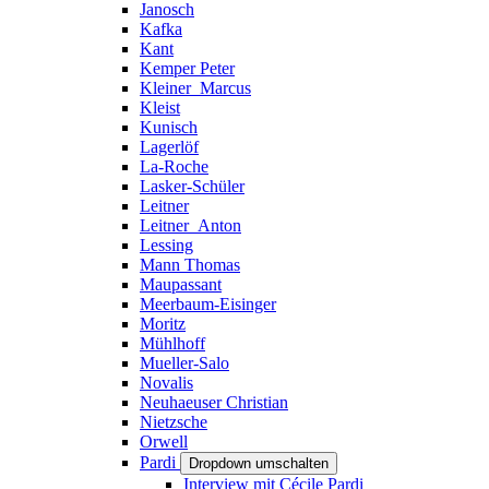
Janosch
Kafka
Kant
Kemper Peter
Kleiner_Marcus
Kleist
Kunisch
Lagerlöf
La-Roche
Lasker-Schüler
Leitner
Leitner_Anton
Lessing
Mann Thomas
Maupassant
Meerbaum-Eisinger
Moritz
Mühlhoff
Mueller-Salo
Novalis
Neuhaeuser Christian
Nietzsche
Orwell
Pardi
Dropdown umschalten
Interview mit Cécile Pardi