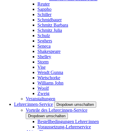
Reuter
Sappho
Schiller
Schmidbauer
Schmitz Barbara
Schmitz Julia
Schulz
Seghers
Seneca
Shakespeare
Shelley
Storm
Vise
Wendt Gunna
Wietschorke
Williams John
Woolf
Zweig
Veranstaltungen
Lehrer:innen-Service
Dropdown umschalten
Vorteile des Lehrer:innen-Service
Dropdown umschalten
Bestellbedingungen Lehrer:innen
Voraussetzung-Lehrerservice