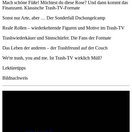
Mach schöne Füße! Möchtest du diese Rose? Und dann kommt das
Finanzamt. Klassische Trash-TV-Formate
Sonst nur Arte, aber … Der Sonderfall Dschungelcamp
Reale Rollen – wiederkehrende Figuren und Motive im Trash-TV
Trashwiederkäuer und Sinnschürfer. Die Fans der Formate
Das Leben der anderen – der Trashfreund auf der Couch
We're trash, you and me. Ist Trash-TV wirklich Müll?
Lektüretipps
Bildnachweis
Philipp Reclam jun. Verlag GmbH
Siemensstr. 32
71254 Ditzingen
Deutschland