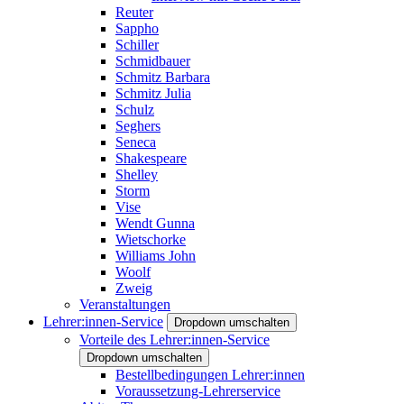
Reuter
Sappho
Schiller
Schmidbauer
Schmitz Barbara
Schmitz Julia
Schulz
Seghers
Seneca
Shakespeare
Shelley
Storm
Vise
Wendt Gunna
Wietschorke
Williams John
Woolf
Zweig
Veranstaltungen
Lehrer:innen-Service
Dropdown umschalten
Vorteile des Lehrer:innen-Service
Dropdown umschalten
Bestellbedingungen Lehrer:innen
Voraussetzung-Lehrerservice