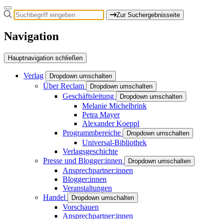
Zur Suchergebnisseite
Navigation
Hauptnavigation schließen
Verlag
Dropdown umschalten
Über Reclam
Dropdown umschalten
Geschäftsleitung
Dropdown umschalten
Melanie Michelbrink
Petra Mayer
Alexander Koeppl
Programmbereiche
Dropdown umschalten
Universal-Bibliothek
Verlagsgeschichte
Presse und Blogger:innen
Dropdown umschalten
Ansprechpartner:innen
Blogger:innen
Veranstaltungen
Handel
Dropdown umschalten
Vorschauen
Ansprechpartner:innen