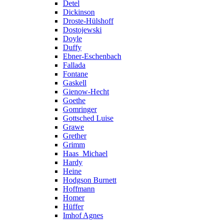
Detel
Dickinson
Droste-Hülshoff
Dostojewski
Doyle
Duffy
Ebner-Eschenbach
Fallada
Fontane
Gaskell
Gienow-Hecht
Goethe
Gomringer
Gottsched Luise
Grawe
Grether
Grimm
Haas_Michael
Hardy
Heine
Hodgson Burnett
Hoffmann
Homer
Hüffer
Imhof Agnes