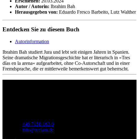
Erschienen:
20.03.2024
Autor / Autorin:
Ibrahim Bah
Herausgegeben von:
Eduardo Fresco Barbeito, Lutz Walther
Entdecken Sie zu diesem Buch
Autorinformation
Ibrahim Bah studiert Jura und lebt seit einigen Jahren in Spanien.
Seine dramatische Migrationsgeschichte hat er literarisch in »Tres
días en la arena« aufgearbeitet, ohne Co-Autorschaft und in einer
Fremdsprache, die er mittlerweile bemerkenswert gut beherrscht.
Philipp Reclam jun. Verlag GmbH
Siemensstr. 32
71254 Ditzingen
Deutschland
Telefon:
+49 7156 163-0
E-Mail:
info@reclam.de