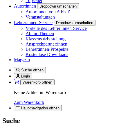
Topseller
Autor:innen
Dropdown umschalten
Autor:innen von A bis Z
Veranstaltungen
Lehrer:innen-Service
Dropdown umschalten
Vorteile des Lehrer:innen-Service
Abitur-Themen
Klassensatzbestellung
Ansprechpartner:innen
Lehrer:innen-Prospekte
Kostenlose Downloads
Magazin
Suche öffnen
Login
Warenkorb öffnen
Keine Artikel im Warenkorb
Zum Warenkorb
Hauptnavigation öffnen
Suche