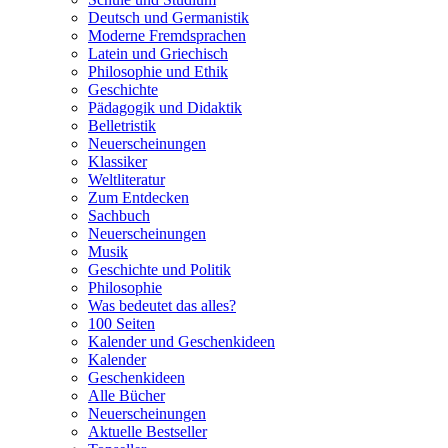
Deutsch und Germanistik
Moderne Fremdsprachen
Latein und Griechisch
Philosophie und Ethik
Geschichte
Pädagogik und Didaktik
Belletristik
Neuerscheinungen
Klassiker
Weltliteratur
Zum Entdecken
Sachbuch
Neuerscheinungen
Musik
Geschichte und Politik
Philosophie
Was bedeutet das alles?
100 Seiten
Kalender und Geschenkideen
Kalender
Geschenkideen
Alle Bücher
Neuerscheinungen
Aktuelle Bestseller