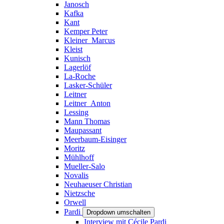
Janosch
Kafka
Kant
Kemper Peter
Kleiner_Marcus
Kleist
Kunisch
Lagerlöf
La-Roche
Lasker-Schüler
Leitner
Leitner_Anton
Lessing
Mann Thomas
Maupassant
Meerbaum-Eisinger
Moritz
Mühlhoff
Mueller-Salo
Novalis
Neuhaeuser Christian
Nietzsche
Orwell
Pardi
Dropdown umschalten
Interview mit Cécile Pardi