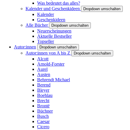
Was bedeutet das alles?
Kalender und Geschenkideen
Dropdown umschalten
Kalender
Geschenkideen
Alle Bücher
Dropdown umschalten
Neuerscheinungen
Aktuelle Bestseller
Topseller
Autor:innen
Dropdown umschalten
Autor:innen von A bis Z
Dropdown umschalten
Alcott
Arnold-Forster
Aurel
Austen
Behrendt Michael
Berend
Bleyer
Boehlau
Brecht
Brontë
Büchner
Busch
Caesar
Cicero