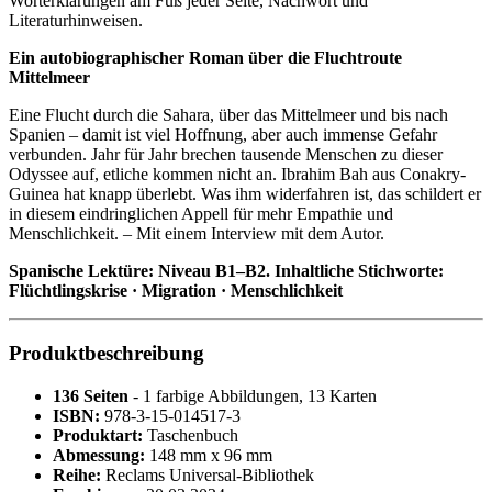
Worterklärungen am Fuß jeder Seite, Nachwort und
Literaturhinweisen.
Ein autobiographischer Roman über die Fluchtroute
Mittelmeer
Eine Flucht durch die Sahara, über das Mittelmeer und bis nach
Spanien – damit ist viel Hoffnung, aber auch immense Gefahr
verbunden. Jahr für Jahr brechen tausende Menschen zu dieser
Odyssee auf, etliche kommen nicht an. Ibrahim Bah aus Conakry-
Guinea hat knapp überlebt. Was ihm widerfahren ist, das schildert er
in diesem eindringlichen Appell für mehr Empathie und
Menschlichkeit. – Mit einem Interview mit dem Autor.
Spanische Lektüre: Niveau B1–B2. Inhaltliche Stichworte:
Flüchtlingskrise · Migration · Menschlichkeit
Produktbeschreibung
136 Seiten
- 1 farbige Abbildungen, 13 Karten
ISBN:
978-3-15-014517-3
Produktart:
Taschenbuch
Abmessung:
148 mm x 96 mm
Reihe:
Reclams Universal-Bibliothek