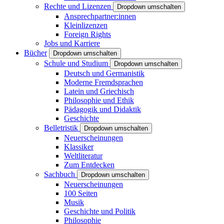
Rechte und Lizenzen
Dropdown umschalten
Ansprechpartner:innen
Kleinlizenzen
Foreign Rights
Jobs und Karriere
Bücher
Dropdown umschalten
Schule und Studium
Dropdown umschalten
Deutsch und Germanistik
Moderne Fremdsprachen
Latein und Griechisch
Philosophie und Ethik
Pädagogik und Didaktik
Geschichte
Belletristik
Dropdown umschalten
Neuerscheinungen
Klassiker
Weltliteratur
Zum Entdecken
Sachbuch
Dropdown umschalten
Neuerscheinungen
100 Seiten
Musik
Geschichte und Politik
Philosophie