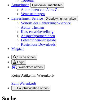
Topseller
Autor:innen
Dropdown umschalten
Autor:innen von A bis Z
Veranstaltungen
Lehrer:innen-Service
Dropdown umschalten
Vorteile des Lehrer:innen-Service
Abitur-Themen
Klassensatzbestellung
Ansprechpartner:innen
Lehrer:innen-Prospekte
Kostenlose Downloads
Magazin
Suche öffnen
Login
Warenkorb öffnen
Keine Artikel im Warenkorb
Zum Warenkorb
Hauptnavigation öffnen
Suche