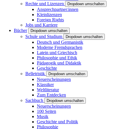
Rechte und Lizenzen
Dropdown umschalten
Ansprechpartner:innen
Kleinlizenzen
Foreign Rights
Jobs und Karriere
Bücher
Dropdown umschalten
Schule und Studium
Dropdown umschalten
Deutsch und Germanistik
Moderne Fremdsprachen
Latein und Griechisch
Philosophie und Ethik
Pädagogik und Didaktik
Geschichte
Belletristik
Dropdown umschalten
Neuerscheinungen
Klassiker
Weltliteratur
Zum Entdecken
Sachbuch
Dropdown umschalten
Neuerscheinungen
100 Seiten
Musik
Geschichte und Politik
Philosophie