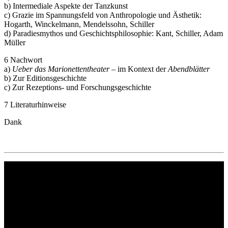
b) Intermediale Aspekte der Tanzkunst
c) Grazie im Spannungsfeld von Anthropologie und Ästhetik:
Hogarth, Winckelmann, Mendelssohn, Schiller
d) Paradiesmythos und Geschichtsphilosophie: Kant, Schiller, Adam
Müller
6 Nachwort
a)
Ueber das Marionettentheater
– im Kontext der
Abendblätter
b) Zur Editionsgeschichte
c) Zur Rezeptions- und Forschungsgeschichte
7 Literaturhinweise
Dank
Philipp Reclam jun. Verlag GmbH
Siemensstr. 32
71254 Ditzingen
Deutschland