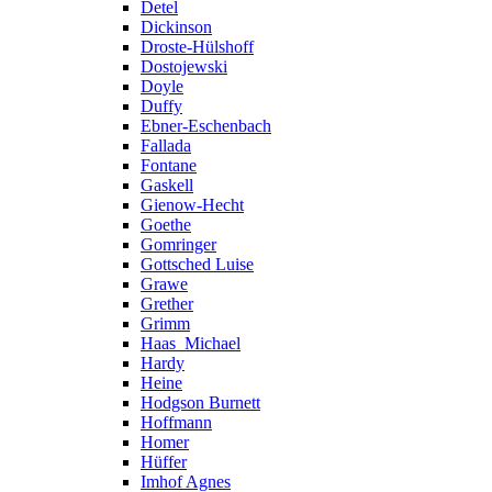
Detel
Dickinson
Droste-Hülshoff
Dostojewski
Doyle
Duffy
Ebner-Eschenbach
Fallada
Fontane
Gaskell
Gienow-Hecht
Goethe
Gomringer
Gottsched Luise
Grawe
Grether
Grimm
Haas_Michael
Hardy
Heine
Hodgson Burnett
Hoffmann
Homer
Hüffer
Imhof Agnes