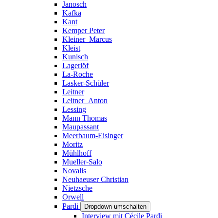
Janosch
Kafka
Kant
Kemper Peter
Kleiner_Marcus
Kleist
Kunisch
Lagerlöf
La-Roche
Lasker-Schüler
Leitner
Leitner_Anton
Lessing
Mann Thomas
Maupassant
Meerbaum-Eisinger
Moritz
Mühlhoff
Mueller-Salo
Novalis
Neuhaeuser Christian
Nietzsche
Orwell
Pardi
Dropdown umschalten
Interview mit Cécile Pardi