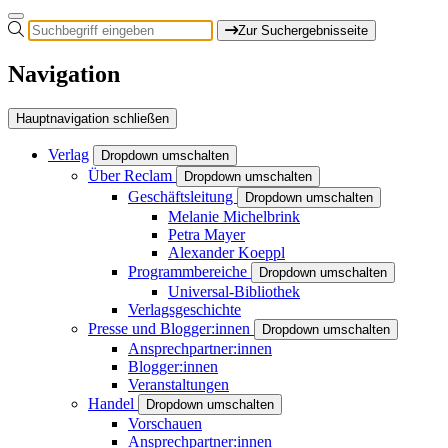
Zur Suchergebnisseite
Navigation
Hauptnavigation schließen
Verlag
Dropdown umschalten
Über Reclam
Dropdown umschalten
Geschäftsleitung
Dropdown umschalten
Melanie Michelbrink
Petra Mayer
Alexander Koeppl
Programmbereiche
Dropdown umschalten
Universal-Bibliothek
Verlagsgeschichte
Presse und Blogger:innen
Dropdown umschalten
Ansprechpartner:innen
Blogger:innen
Veranstaltungen
Handel
Dropdown umschalten
Vorschauen
Ansprechpartner:innen