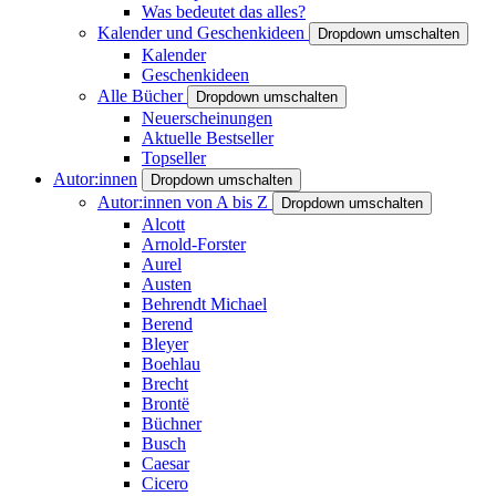
Was bedeutet das alles?
Kalender und Geschenkideen
Dropdown umschalten
Kalender
Geschenkideen
Alle Bücher
Dropdown umschalten
Neuerscheinungen
Aktuelle Bestseller
Topseller
Autor:innen
Dropdown umschalten
Autor:innen von A bis Z
Dropdown umschalten
Alcott
Arnold-Forster
Aurel
Austen
Behrendt Michael
Berend
Bleyer
Boehlau
Brecht
Brontë
Büchner
Busch
Caesar
Cicero