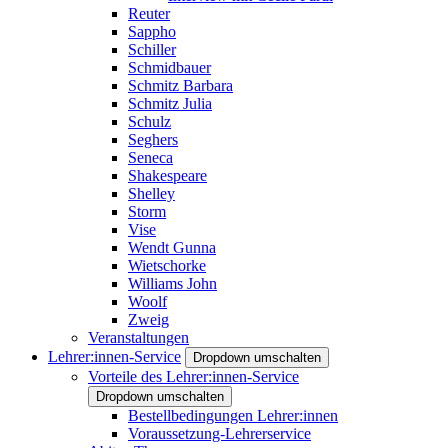
Reuter
Sappho
Schiller
Schmidbauer
Schmitz Barbara
Schmitz Julia
Schulz
Seghers
Seneca
Shakespeare
Shelley
Storm
Vise
Wendt Gunna
Wietschorke
Williams John
Woolf
Zweig
Veranstaltungen
Lehrer:innen-Service
Dropdown umschalten
Vorteile des Lehrer:innen-Service
Dropdown umschalten
Bestellbedingungen Lehrer:innen
Voraussetzung-Lehrerservice