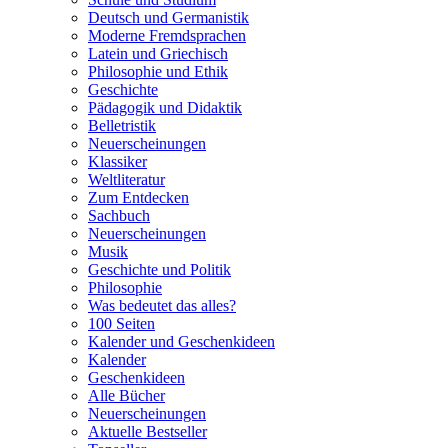
Deutsch und Germanistik
Moderne Fremdsprachen
Latein und Griechisch
Philosophie und Ethik
Geschichte
Pädagogik und Didaktik
Belletristik
Neuerscheinungen
Klassiker
Weltliteratur
Zum Entdecken
Sachbuch
Neuerscheinungen
Musik
Geschichte und Politik
Philosophie
Was bedeutet das alles?
100 Seiten
Kalender und Geschenkideen
Kalender
Geschenkideen
Alle Bücher
Neuerscheinungen
Aktuelle Bestseller