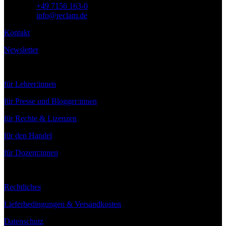
Telefon:
+49 7156 163-0
E-Mail:
info@reclam.de
Kontakt
Newsletter
Service
für Lehrer:innen
für Presse und Blogger:innen
für Rechte & Lizenzen
für den Handel
für Dozent:innen
Rechtliches
Lieferbedingungen & Versandkosten
Datenschutz