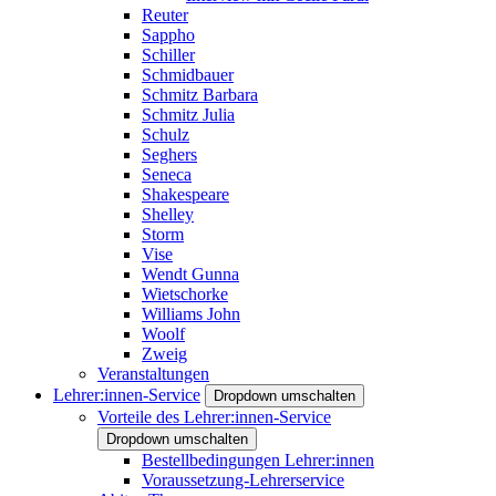
Reuter
Sappho
Schiller
Schmidbauer
Schmitz Barbara
Schmitz Julia
Schulz
Seghers
Seneca
Shakespeare
Shelley
Storm
Vise
Wendt Gunna
Wietschorke
Williams John
Woolf
Zweig
Veranstaltungen
Lehrer:innen-Service
Dropdown umschalten
Vorteile des Lehrer:innen-Service
Dropdown umschalten
Bestellbedingungen Lehrer:innen
Voraussetzung-Lehrerservice