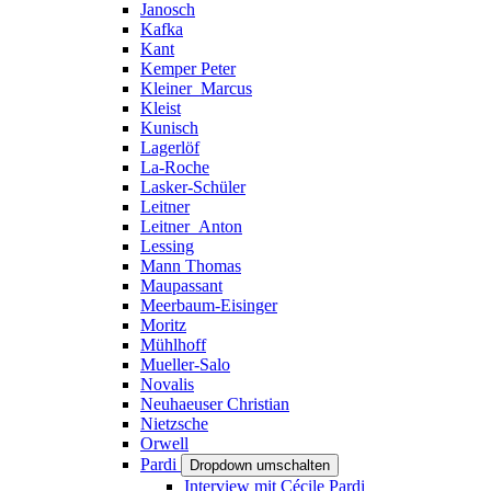
Janosch
Kafka
Kant
Kemper Peter
Kleiner_Marcus
Kleist
Kunisch
Lagerlöf
La-Roche
Lasker-Schüler
Leitner
Leitner_Anton
Lessing
Mann Thomas
Maupassant
Meerbaum-Eisinger
Moritz
Mühlhoff
Mueller-Salo
Novalis
Neuhaeuser Christian
Nietzsche
Orwell
Pardi
Dropdown umschalten
Interview mit Cécile Pardi