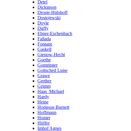
Detel
Dickinson
Droste-Hülshoff
Dostojewski
Doyle
Duffy
Ebner-Eschenbach
Fallada
Fontane
Gaskell
Gienow-Hecht
Goethe
Gomringer
Gottsched Luise
Grawe
Grether
Grimm
Haas_Michael
Hardy
Heine
Hodgson Burnett
Hoffmann
Homer
Hüffer
Imhof Agnes