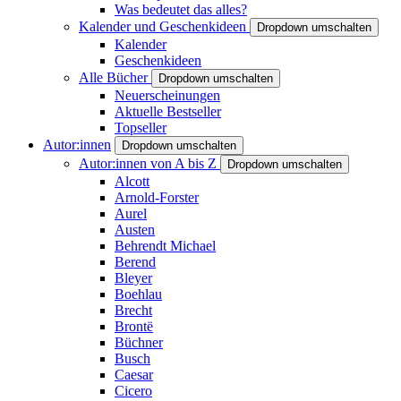
Was bedeutet das alles?
Kalender und Geschenkideen
Dropdown umschalten
Kalender
Geschenkideen
Alle Bücher
Dropdown umschalten
Neuerscheinungen
Aktuelle Bestseller
Topseller
Autor:innen
Dropdown umschalten
Autor:innen von A bis Z
Dropdown umschalten
Alcott
Arnold-Forster
Aurel
Austen
Behrendt Michael
Berend
Bleyer
Boehlau
Brecht
Brontë
Büchner
Busch
Caesar
Cicero