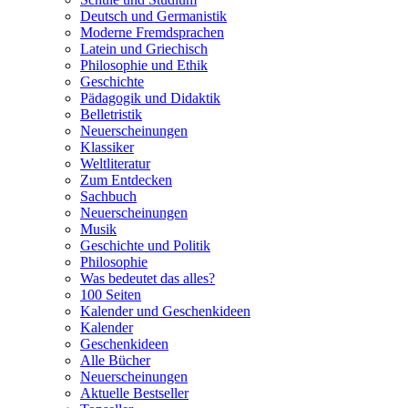
Deutsch und Germanistik
Moderne Fremdsprachen
Latein und Griechisch
Philosophie und Ethik
Geschichte
Pädagogik und Didaktik
Belletristik
Neuerscheinungen
Klassiker
Weltliteratur
Zum Entdecken
Sachbuch
Neuerscheinungen
Musik
Geschichte und Politik
Philosophie
Was bedeutet das alles?
100 Seiten
Kalender und Geschenkideen
Kalender
Geschenkideen
Alle Bücher
Neuerscheinungen
Aktuelle Bestseller