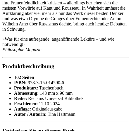
ihre Frauenfeindlichkeit kritisiert – allerdings beziehen sich die
meisten Vorwürfe auf Kant und Rousseau. In Wahrheit umfasst die
Aufklärung aber viel mehr als nur das Werk dieser beiden Denker –
und was etwa Olympe de Gouges über Frauenrechte oder Anton
Wilhelm Amo über Rassismus dachte, bringt auch heutige Debatten
in Schwung.
»Was für eine aufregende, augenöffnende Lektüre – und wie
notwendig!«
Philosophie Magazin
Produktbeschreibung
102 Seiten
ISBN:
978-3-15-014590-6
Produktart:
Taschenbuch
Abmessung:
148 mm x 96 mm
Reihe:
Reclams Universal-Bibliothek
Erschienen:
11.10.2024
Auflage:
Originalausgabe
Autor / Autorin:
Tina Hartmann
Entdecken Sie zu diesem Buch