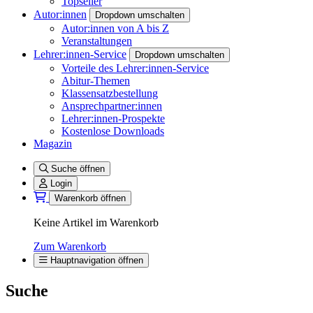
Topseller
Autor:innen
Dropdown umschalten
Autor:innen von A bis Z
Veranstaltungen
Lehrer:innen-Service
Dropdown umschalten
Vorteile des Lehrer:innen-Service
Abitur-Themen
Klassensatzbestellung
Ansprechpartner:innen
Lehrer:innen-Prospekte
Kostenlose Downloads
Magazin
Suche öffnen
Login
Warenkorb öffnen
Keine Artikel im Warenkorb
Zum Warenkorb
Hauptnavigation öffnen
Suche