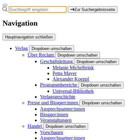
Zur Suchergebnisseite
Navigation
Hauptnavigation schließen
Verlag
Dropdown umschalten
Über Reclam
Dropdown umschalten
Geschäftsleitung
Dropdown umschalten
Melanie Michelbrink
Petra Mayer
Alexander Koeppl
Programmbereiche
Dropdown umschalten
Universal-Bibliothek
Verlagsgeschichte
Presse und Blogger:innen
Dropdown umschalten
Ansprechpartner:innen
Blogger:innen
Veranstaltungen
Handel
Dropdown umschalten
Vorschauen
Ansprechpartner:innen