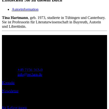
Autorinformation
Tina Hartmann
, geb. 1973, studierte in Tübingen und Canterbury.
Sie ist Professorin für Literaturwissenschaft in Bayreuth, Autorin
und Librettistin.
Philipp Reclam jun. Verlag GmbH
Siemensstr. 32
71254 Ditzingen
Deutschland
Telefon:
+49 7156 163-0
E-Mail:
info@reclam.de
Kontakt
Newsletter
Service
für Lehrer:innen