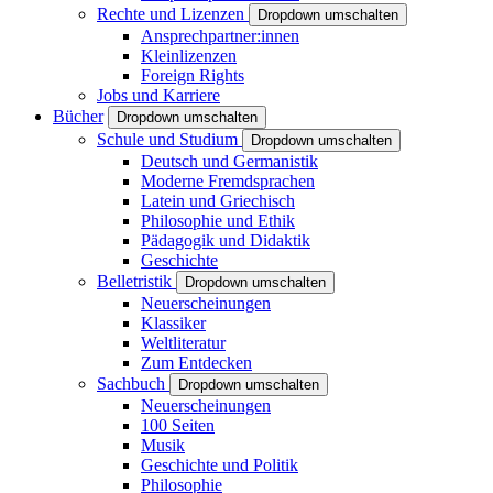
Rechte und Lizenzen
Dropdown umschalten
Ansprechpartner:innen
Kleinlizenzen
Foreign Rights
Jobs und Karriere
Bücher
Dropdown umschalten
Schule und Studium
Dropdown umschalten
Deutsch und Germanistik
Moderne Fremdsprachen
Latein und Griechisch
Philosophie und Ethik
Pädagogik und Didaktik
Geschichte
Belletristik
Dropdown umschalten
Neuerscheinungen
Klassiker
Weltliteratur
Zum Entdecken
Sachbuch
Dropdown umschalten
Neuerscheinungen
100 Seiten
Musik
Geschichte und Politik
Philosophie