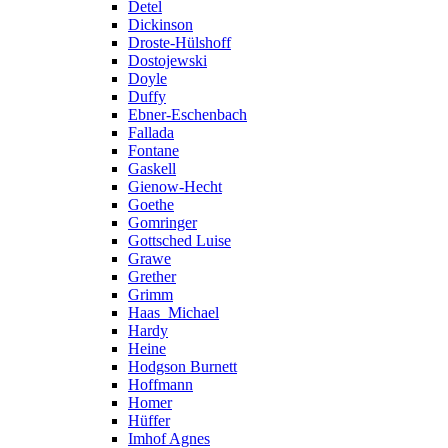
Detel
Dickinson
Droste-Hülshoff
Dostojewski
Doyle
Duffy
Ebner-Eschenbach
Fallada
Fontane
Gaskell
Gienow-Hecht
Goethe
Gomringer
Gottsched Luise
Grawe
Grether
Grimm
Haas_Michael
Hardy
Heine
Hodgson Burnett
Hoffmann
Homer
Hüffer
Imhof Agnes