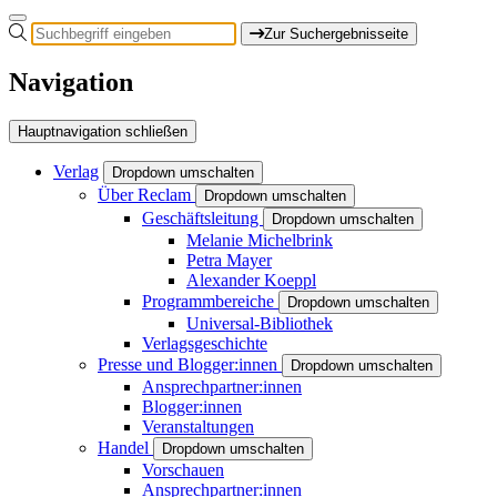
Zur Suchergebnisseite
Navigation
Hauptnavigation schließen
Verlag
Dropdown umschalten
Über Reclam
Dropdown umschalten
Geschäftsleitung
Dropdown umschalten
Melanie Michelbrink
Petra Mayer
Alexander Koeppl
Programmbereiche
Dropdown umschalten
Universal-Bibliothek
Verlagsgeschichte
Presse und Blogger:innen
Dropdown umschalten
Ansprechpartner:innen
Blogger:innen
Veranstaltungen
Handel
Dropdown umschalten
Vorschauen
Ansprechpartner:innen