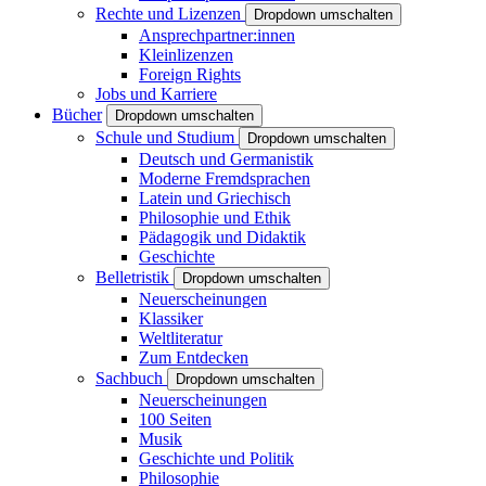
Rechte und Lizenzen
Dropdown umschalten
Ansprechpartner:innen
Kleinlizenzen
Foreign Rights
Jobs und Karriere
Bücher
Dropdown umschalten
Schule und Studium
Dropdown umschalten
Deutsch und Germanistik
Moderne Fremdsprachen
Latein und Griechisch
Philosophie und Ethik
Pädagogik und Didaktik
Geschichte
Belletristik
Dropdown umschalten
Neuerscheinungen
Klassiker
Weltliteratur
Zum Entdecken
Sachbuch
Dropdown umschalten
Neuerscheinungen
100 Seiten
Musik
Geschichte und Politik
Philosophie