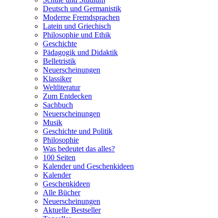
Deutsch und Germanistik
Moderne Fremdsprachen
Latein und Griechisch
Philosophie und Ethik
Geschichte
Pädagogik und Didaktik
Belletristik
Neuerscheinungen
Klassiker
Weltliteratur
Zum Entdecken
Sachbuch
Neuerscheinungen
Musik
Geschichte und Politik
Philosophie
Was bedeutet das alles?
100 Seiten
Kalender und Geschenkideen
Kalender
Geschenkideen
Alle Bücher
Neuerscheinungen
Aktuelle Bestseller