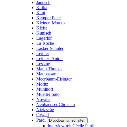
Janosch
Kafka
Kant
Kemper Peter
Kleiner_Marcus
Kleist
Kunisch
Lagerlöf
La-Roche
Lasker-Schüler
Leitner
Leitner_Anton
Lessing
Mann Thomas
Maupassant
Meerbaum-Eisinger
Moritz
Mühlhoff
Mueller-Salo
Novalis
Neuhaeuser Christian
Nietzsche
Orwell
Pardi
Dropdown umschalten
Interview mit Cécile Pardi