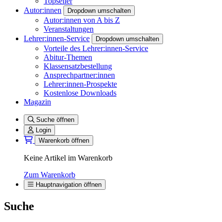
Topseller
Autor:innen
Dropdown umschalten
Autor:innen von A bis Z
Veranstaltungen
Lehrer:innen-Service
Dropdown umschalten
Vorteile des Lehrer:innen-Service
Abitur-Themen
Klassensatzbestellung
Ansprechpartner:innen
Lehrer:innen-Prospekte
Kostenlose Downloads
Magazin
Suche öffnen
Login
Warenkorb öffnen
Keine Artikel im Warenkorb
Zum Warenkorb
Hauptnavigation öffnen
Suche