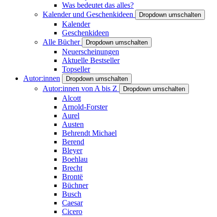
Was bedeutet das alles?
Kalender und Geschenkideen
Dropdown umschalten
Kalender
Geschenkideen
Alle Bücher
Dropdown umschalten
Neuerscheinungen
Aktuelle Bestseller
Topseller
Autor:innen
Dropdown umschalten
Autor:innen von A bis Z
Dropdown umschalten
Alcott
Arnold-Forster
Aurel
Austen
Behrendt Michael
Berend
Bleyer
Boehlau
Brecht
Brontë
Büchner
Busch
Caesar
Cicero