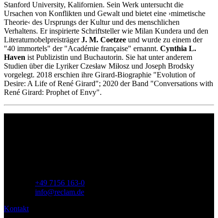
Stanford University, Kalifornien. Sein Werk untersucht die
Ursachen von Konflikten und Gewalt und bietet eine ›mimetische
Theorie‹ des Ursprungs der Kultur und des menschlichen
Verhaltens. Er inspirierte Schriftsteller wie Milan Kundera und den
Literaturnobelpreisträger
J. M. Coetzee
und wurde zu einem der
"40 immortels" der "Académie française" ernannt.
Cynthia L.
Haven
ist Publizistin und Buchautorin. Sie hat unter anderem
Studien über die Lyriker Czesław Miłosz und Joseph Brodsky
vorgelegt. 2018 erschien ihre Girard-Biographie "Evolution of
Desire: A Life of René Girard"; 2020 der Band "Conversations with
René Girard: Prophet of Envy".
Philipp Reclam jun. Verlag GmbH
Siemensstr. 32
71254 Ditzingen
Deutschland
Telefon:
+49 7156 163-0
E-Mail:
info@reclam.de
Kontakt