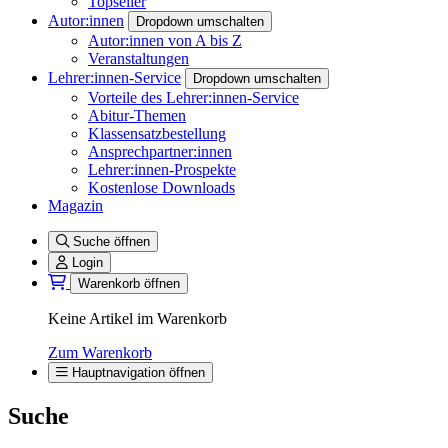
Topseller
Autor:innen
Dropdown umschalten
Autor:innen von A bis Z
Veranstaltungen
Lehrer:innen-Service
Dropdown umschalten
Vorteile des Lehrer:innen-Service
Abitur-Themen
Klassensatzbestellung
Ansprechpartner:innen
Lehrer:innen-Prospekte
Kostenlose Downloads
Magazin
Suche öffnen
Login
Warenkorb öffnen
Keine Artikel im Warenkorb
Zum Warenkorb
Hauptnavigation öffnen
Suche