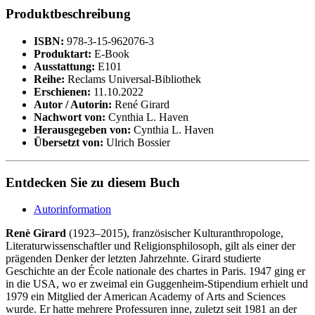
Produktbeschreibung
ISBN:
978-3-15-962076-3
Produktart:
E-Book
Ausstattung:
E101
Reihe:
Reclams Universal-Bibliothek
Erschienen:
11.10.2022
Autor / Autorin:
René Girard
Nachwort von:
Cynthia L. Haven
Herausgegeben von:
Cynthia L. Haven
Übersetzt von:
Ulrich Bossier
Entdecken Sie zu diesem Buch
Autorinformation
Renè Girard
(1923–2015), französischer Kulturanthropologe,
Literaturwissenschaftler und Religionsphilosoph, gilt als einer der
prägenden Denker der letzten Jahrzehnte. Girard studierte
Geschichte an der École nationale des chartes in Paris. 1947 ging er
in die USA, wo er zweimal ein Guggenheim-Stipendium erhielt und
1979 ein Mitglied der American Academy of Arts and Sciences
wurde. Er hatte mehrere Professuren inne, zuletzt seit 1981 an der