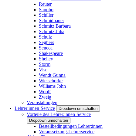
Reuter
Sappho
Schiller
Schmidbauer
Schmitz Barbara
Schmitz Julia
Schulz
Seghers
Seneca
Shakespeare
Shelley
Storm
Vise
Wendt Gunna
Wietschorke
Williams John
Woolf
Zweig
Veranstaltungen
Lehrer:innen-Service
Dropdown umschalten
Vorteile des Lehrer:innen-Service
Dropdown umschalten
Bestellbedingungen Lehrer:innen
Voraussetzung-Lehrerservice