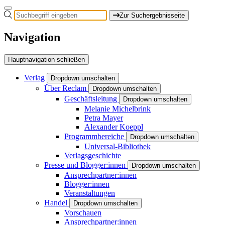
Zur Suchergebnisseite
Navigation
Hauptnavigation schließen
Verlag
Dropdown umschalten
Über Reclam
Dropdown umschalten
Geschäftsleitung
Dropdown umschalten
Melanie Michelbrink
Petra Mayer
Alexander Koeppl
Programmbereiche
Dropdown umschalten
Universal-Bibliothek
Verlagsgeschichte
Presse und Blogger:innen
Dropdown umschalten
Ansprechpartner:innen
Blogger:innen
Veranstaltungen
Handel
Dropdown umschalten
Vorschauen
Ansprechpartner:innen