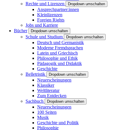
Rechte und Lizenzen
Dropdown umschalten
Ansprechpartner:innen
Kleinlizenzen
Foreign Rights
Jobs und Karriere
Bücher
Dropdown umschalten
Schule und Studium
Dropdown umschalten
Deutsch und Germanistik
Moderne Fremdsprachen
Latein und Griechisch
Philosophie und Ethik
Pädagogik und Didaktik
Geschichte
Belletristik
Dropdown umschalten
Neuerscheinungen
Klassiker
Weltliteratur
Zum Entdecken
Sachbuch
Dropdown umschalten
Neuerscheinungen
100 Seiten
Musik
Geschichte und Politik
Philosophie