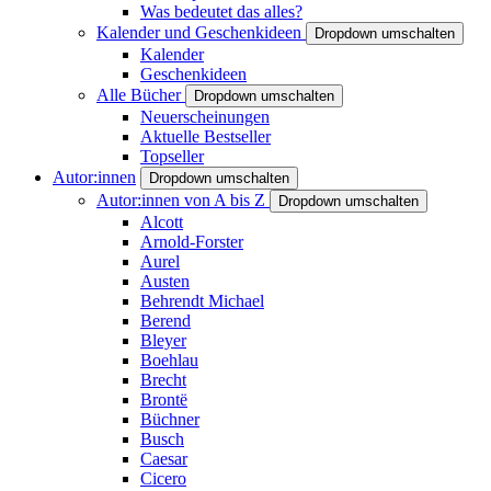
Was bedeutet das alles?
Kalender und Geschenkideen
Dropdown umschalten
Kalender
Geschenkideen
Alle Bücher
Dropdown umschalten
Neuerscheinungen
Aktuelle Bestseller
Topseller
Autor:innen
Dropdown umschalten
Autor:innen von A bis Z
Dropdown umschalten
Alcott
Arnold-Forster
Aurel
Austen
Behrendt Michael
Berend
Bleyer
Boehlau
Brecht
Brontë
Büchner
Busch
Caesar
Cicero