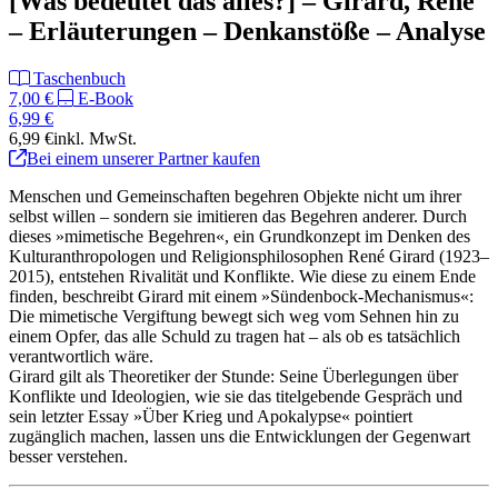
[Was bedeutet das alles?] – Girard, René
– Erläuterungen – Denkanstöße – Analyse
Taschenbuch
7,00 €
E-Book
6,99 €
6,99 €
inkl. MwSt.
Bei einem unserer Partner kaufen
Menschen und Gemeinschaften begehren Objekte nicht um ihrer
selbst willen – sondern sie imitieren das Begehren anderer. Durch
dieses »mimetische Begehren«, ein Grundkonzept im Denken des
Kulturanthropologen und Religionsphilosophen René Girard (1923–
2015), entstehen Rivalität und Konflikte. Wie diese zu einem Ende
finden, beschreibt Girard mit einem »Sündenbock-Mechanismus«:
Die mimetische Vergiftung bewegt sich weg vom Sehnen hin zu
einem Opfer, das alle Schuld zu tragen hat – als ob es tatsächlich
verantwortlich wäre.
Girard gilt als Theoretiker der Stunde: Seine Überlegungen über
Konflikte und Ideologien, wie sie das titelgebende Gespräch und
sein letzter Essay »Über Krieg und Apokalypse« pointiert
zugänglich machen, lassen uns die Entwicklungen der Gegenwart
besser verstehen.