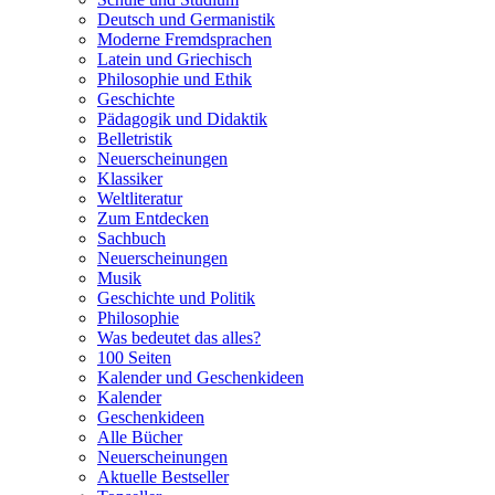
Deutsch und Germanistik
Moderne Fremdsprachen
Latein und Griechisch
Philosophie und Ethik
Geschichte
Pädagogik und Didaktik
Belletristik
Neuerscheinungen
Klassiker
Weltliteratur
Zum Entdecken
Sachbuch
Neuerscheinungen
Musik
Geschichte und Politik
Philosophie
Was bedeutet das alles?
100 Seiten
Kalender und Geschenkideen
Kalender
Geschenkideen
Alle Bücher
Neuerscheinungen
Aktuelle Bestseller