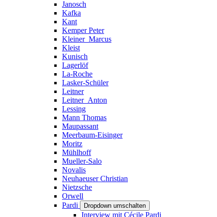
Janosch
Kafka
Kant
Kemper Peter
Kleiner_Marcus
Kleist
Kunisch
Lagerlöf
La-Roche
Lasker-Schüler
Leitner
Leitner_Anton
Lessing
Mann Thomas
Maupassant
Meerbaum-Eisinger
Moritz
Mühlhoff
Mueller-Salo
Novalis
Neuhaeuser Christian
Nietzsche
Orwell
Pardi
Dropdown umschalten
Interview mit Cécile Pardi