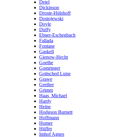
Detel
Dickinson
Droste-Hülshoff
Dostojewski
Doyle
Duffy
Ebner-Eschenbach
Fallada
Fontane
Gaskell
Gienow-Hecht
Goethe
Gomringer
Gottsched Luise
Grawe
Grether
Grimm
Haas_Michael
Hardy
Heine
Hodgson Burnett
Hoffmann
Homer
Hüffer
Imhof Agnes