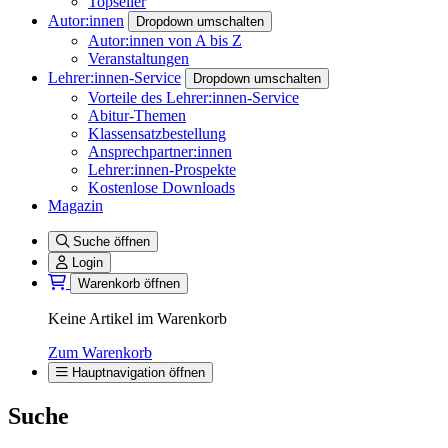
Topseller
Autor:innen
Dropdown umschalten
Autor:innen von A bis Z
Veranstaltungen
Lehrer:innen-Service
Dropdown umschalten
Vorteile des Lehrer:innen-Service
Abitur-Themen
Klassensatzbestellung
Ansprechpartner:innen
Lehrer:innen-Prospekte
Kostenlose Downloads
Magazin
Suche öffnen
Login
Warenkorb öffnen
Keine Artikel im Warenkorb
Zum Warenkorb
Hauptnavigation öffnen
Suche