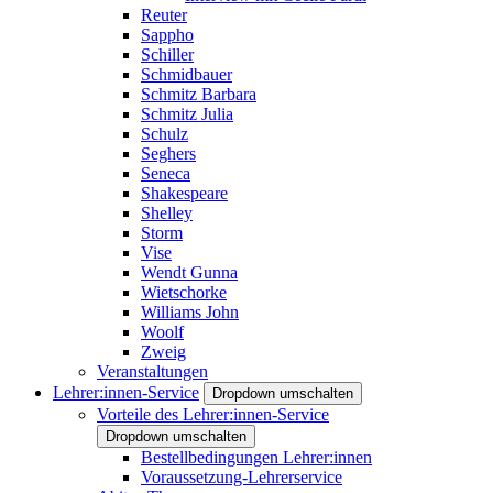
Reuter
Sappho
Schiller
Schmidbauer
Schmitz Barbara
Schmitz Julia
Schulz
Seghers
Seneca
Shakespeare
Shelley
Storm
Vise
Wendt Gunna
Wietschorke
Williams John
Woolf
Zweig
Veranstaltungen
Lehrer:innen-Service
Dropdown umschalten
Vorteile des Lehrer:innen-Service
Dropdown umschalten
Bestellbedingungen Lehrer:innen
Voraussetzung-Lehrerservice