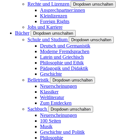
Rechte und Lizenzen
Dropdown umschalten
Ansprechpartner:innen
Kleinlizenzen
Foreign Rights
Jobs und Karriere
Bücher
Dropdown umschalten
Schule und Studium
Dropdown umschalten
Deutsch und Germanistik
Moderne Fremdsprachen
Latein und Griechisch
Philosophie und Ethik
Pädagogik und Didaktik
Geschichte
Belletristik
Dropdown umschalten
Neuerscheinungen
Klassiker
Weltliteratur
Zum Entdecken
Sachbuch
Dropdown umschalten
Neuerscheinungen
100 Seiten
Musik
Geschichte und Politik
Philosophie