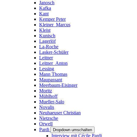
Janosch
Kafka
Kant
Kemper Peter
Kleiner_Marcus
Kleist
Kunisch
Lagerlöf
La-Roche
Lasker-Schüler
Leitner
Leitner_Anton
Lessing
Mann Thomas
Maupassant
Meerbaum-Eisinger
Moritz
Mühlhoff
Mueller-Salo
Novalis
Neuhaeuser Christian
Nietzsche
Orwell
Pardi
Dropdown umschalten
Interview mit Cécile Pardi