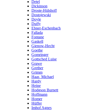
Detel
Dickinson
Droste-Hülshoff
Dostojewski
Doyle
Duffy
Ebner-Eschenbach
Fallada
Fontane
Gaskell
Gienow-Hecht
Goethe
Gomringer
Gottsched Luise
Grawe
Grether
Grimm
Haas_Michael
Hardy
Heine
Hodgson Burnett
Hoffmann
Homer
Hüffer
Imhof Agnes