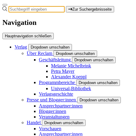
Zur Suchergebnisseite
Navigation
Hauptnavigation schließen
Verlag
Dropdown umschalten
Über Reclam
Dropdown umschalten
Geschäftsleitung
Dropdown umschalten
Melanie Michelbrink
Petra Mayer
Alexander Koeppl
Programmbereiche
Dropdown umschalten
Universal-Bibliothek
Verlagsgeschichte
Presse und Blogger:innen
Dropdown umschalten
Ansprechpartner:innen
Blogger:innen
Veranstaltungen
Handel
Dropdown umschalten
Vorschauen
Ansprechpartner:innen