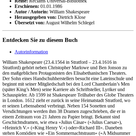
Reihe:
Reclams Universal-Bibliothek
Erschienen:
01.01.1986
Autor / Autorin:
William Shakespeare
Herausgegeben von:
Dietrich Klose
Übersetzt von:
August Wilhelm Schlegel
Entdecken Sie zu diesem Buch
Autorinformation
William Shakespeare (23.4.1564 in Stratford – 23.4.1616 in
Stratford) gehört neben Christopher Marlowe und Ben Jonson zu
den maßgeblichen Protagonisten des Elisabethanischen Theaters.
Der Sohn eines Handschuhherstellers besucht eine Lateinschule und
beginnt mit seiner Mitgliedschaft bei den Lord Chamberlain’s Men
(später King’s Men) seine Karriere als Schriftsteller, Lyriker und
Schauspieler. Ab 1599 ist Shakespeare Teilhaber des Globe Theaters
in London. 1612 zieht er zurück in seine Heimatstadt Stratford, wo
er seinen Lebensabend verbringt. Neben 154 Sonetten und
Versdichtungen werden ihm 38 Dramen zugeschrieben, die er in
einem Zeitraum von 21 Jahren zu Papier bringt. Bekannt sind
Geschichtsdramen, wie etwa »Julius Cäsar« (»Julius Caesar«),
»Heinrich V.« (»King Henry V.«) oder»Richard III«. Daneben
stehen Komödien wie »Ein Sommernachtstraum« (»A Midsummer