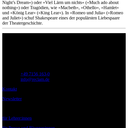
Night’s Dream«) oder »Viel Lärm um nichts« (»Much ado about
nothing«) oder Tragödien, wie »Macbeth«, »Othello«, »Hamlet«
und »König Lear« (»King Lear«). In »Romeo und Julia« (»Romeo
and Juliet«) schuf Shakespeare eines der populärsten Liebespaare
der Theatergeschichte.
Philipp Reclam jun. Verlag GmbH
Siemensstr. 32
71254 Ditzingen
Deutschland
Telefon:
+49 7156 163-0
E-Mail:
info@reclam.de
Kontakt
Newsletter
Service
für Lehrer:innen
für Presse und Blogger:innen