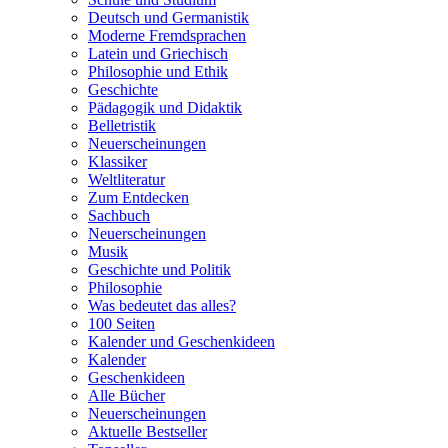
Deutsch und Germanistik
Moderne Fremdsprachen
Latein und Griechisch
Philosophie und Ethik
Geschichte
Pädagogik und Didaktik
Belletristik
Neuerscheinungen
Klassiker
Weltliteratur
Zum Entdecken
Sachbuch
Neuerscheinungen
Musik
Geschichte und Politik
Philosophie
Was bedeutet das alles?
100 Seiten
Kalender und Geschenkideen
Kalender
Geschenkideen
Alle Bücher
Neuerscheinungen
Aktuelle Bestseller