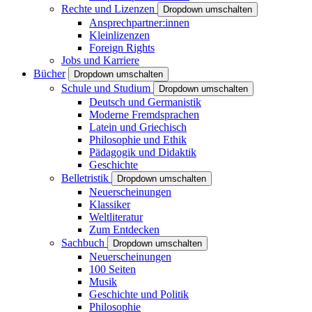
Rechte und Lizenzen
Dropdown umschalten
Ansprechpartner:innen
Kleinlizenzen
Foreign Rights
Jobs und Karriere
Bücher
Dropdown umschalten
Schule und Studium
Dropdown umschalten
Deutsch und Germanistik
Moderne Fremdsprachen
Latein und Griechisch
Philosophie und Ethik
Pädagogik und Didaktik
Geschichte
Belletristik
Dropdown umschalten
Neuerscheinungen
Klassiker
Weltliteratur
Zum Entdecken
Sachbuch
Dropdown umschalten
Neuerscheinungen
100 Seiten
Musik
Geschichte und Politik
Philosophie