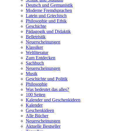
Deutsch und Germanistik
Moderne Fremdsprachen
Latein und Griechisch
Philosophie und Ethik
Geschichte
Pädagogik und Didaktik
Belletristik
Neuerscheinungen
Klassiker
Weltliteratur
Zum Entdecken
Sachbuch
Neuerscheinungen
Musik
Geschichte und Politik
Philosophie
Was bedeutet das alles?
100 Seiten
Kalender und Geschenkideen
Kalender
Geschenkideen
Alle Bücher
Neuerscheinungen
Aktuelle Bestseller