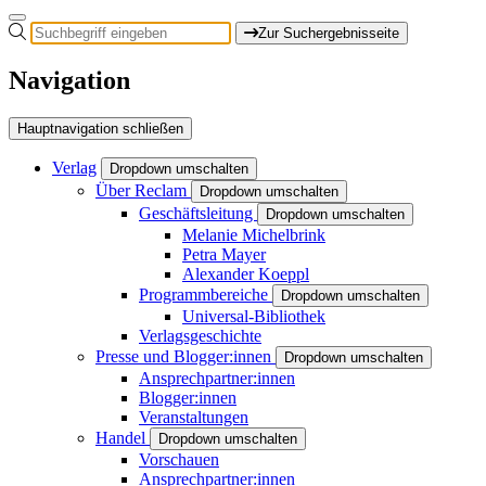
Zur Suchergebnisseite
Navigation
Hauptnavigation schließen
Verlag
Dropdown umschalten
Über Reclam
Dropdown umschalten
Geschäftsleitung
Dropdown umschalten
Melanie Michelbrink
Petra Mayer
Alexander Koeppl
Programmbereiche
Dropdown umschalten
Universal-Bibliothek
Verlagsgeschichte
Presse und Blogger:innen
Dropdown umschalten
Ansprechpartner:innen
Blogger:innen
Veranstaltungen
Handel
Dropdown umschalten
Vorschauen
Ansprechpartner:innen