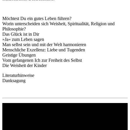
Möchtest Du ein gutes Leben führen?
Worin unterscheiden sich Weisheit, Spiritualität, Religion und
Philosophie?
Das Glück ist in Dir
»Ja« zum Leben sagen
Man selbst sein und mit der Welt harmonieren
Menschliche Exzellenz: Liebe und Tugenden
Geistige Übungen
Vom gefangenen Ich zur Freiheit des Selbst
Die Weisheit der Kinder
Literaturhinweise
Danksagung
Philipp Reclam jun. Verlag GmbH
Siemensstr. 32
71254 Ditzingen
Deutschland