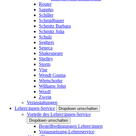
Reuter
Sappho
Schiller
Schmidbauer
Schmitz Barbara
Schmitz Julia
Schulz
Seghers
Seneca
Shakespeare
Shelley
Storm
Vise
Wendt Gunna
Wietschorke
Williams John
Woolf
Zweig
Veranstaltungen
Lehrer:innen-Service
Dropdown umschalten
Vorteile des Lehrer:innen-Service
Dropdown umschalten
Bestellbedingungen Lehrer:innen
Voraussetzung-Lehrerservice