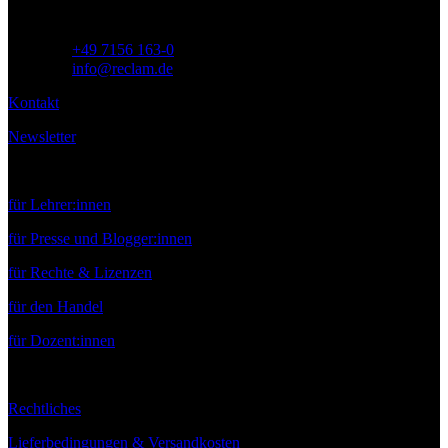
Telefon:
+49 7156 163-0
E-Mail:
info@reclam.de
Kontakt
Newsletter
Service
für Lehrer:innen
für Presse und Blogger:innen
für Rechte & Lizenzen
für den Handel
für Dozent:innen
Rechtliches
Lieferbedingungen & Versandkosten