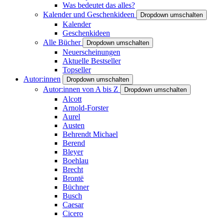
Was bedeutet das alles?
Kalender und Geschenkideen
Dropdown umschalten
Kalender
Geschenkideen
Alle Bücher
Dropdown umschalten
Neuerscheinungen
Aktuelle Bestseller
Topseller
Autor:innen
Dropdown umschalten
Autor:innen von A bis Z
Dropdown umschalten
Alcott
Arnold-Forster
Aurel
Austen
Behrendt Michael
Berend
Bleyer
Boehlau
Brecht
Brontë
Büchner
Busch
Caesar
Cicero