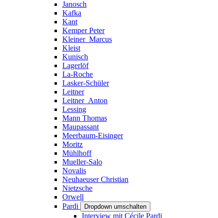
Janosch
Kafka
Kant
Kemper Peter
Kleiner_Marcus
Kleist
Kunisch
Lagerlöf
La-Roche
Lasker-Schüler
Leitner
Leitner_Anton
Lessing
Mann Thomas
Maupassant
Meerbaum-Eisinger
Moritz
Mühlhoff
Mueller-Salo
Novalis
Neuhaeuser Christian
Nietzsche
Orwell
Pardi
Dropdown umschalten
Interview mit Cécile Pardi