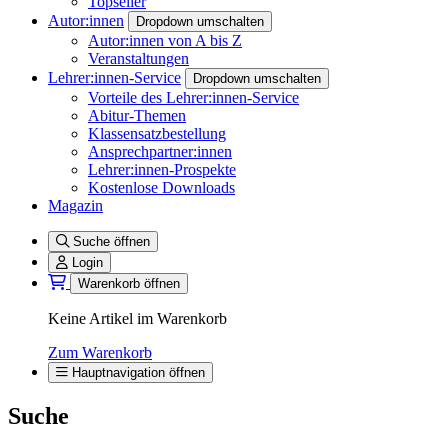
Topseller
Autor:innen
Dropdown umschalten
Autor:innen von A bis Z
Veranstaltungen
Lehrer:innen-Service
Dropdown umschalten
Vorteile des Lehrer:innen-Service
Abitur-Themen
Klassensatzbestellung
Ansprechpartner:innen
Lehrer:innen-Prospekte
Kostenlose Downloads
Magazin
Suche öffnen
Login
Warenkorb öffnen
Keine Artikel im Warenkorb
Zum Warenkorb
Hauptnavigation öffnen
Suche