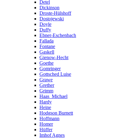
Detel
Dickinson
Droste-Hülshoff
Dostojewski
Doyle
Duffy
Ebner-Eschenbach
Fallada
Fontane
Gaskell
Gienow-Hecht
Goethe
Gomringer
Gottsched Luise
Grawe
Grether
Grimm
Haas_Michael
Hardy
Heine
Hodgson Burnett
Hoffmann
Homer
Hüffer
Imhof Agnes