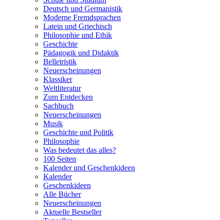
Deutsch und Germanistik
Moderne Fremdsprachen
Latein und Griechisch
Philosophie und Ethik
Geschichte
Pädagogik und Didaktik
Belletristik
Neuerscheinungen
Klassiker
Weltliteratur
Zum Entdecken
Sachbuch
Neuerscheinungen
Musik
Geschichte und Politik
Philosophie
Was bedeutet das alles?
100 Seiten
Kalender und Geschenkideen
Kalender
Geschenkideen
Alle Bücher
Neuerscheinungen
Aktuelle Bestseller