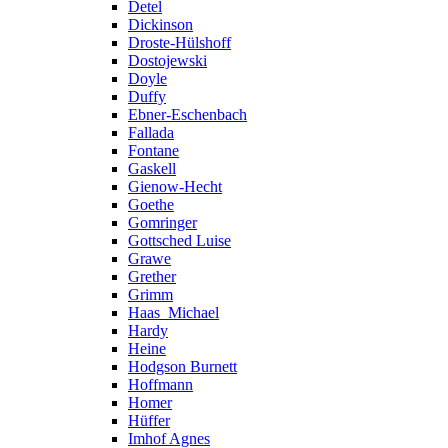
Detel
Dickinson
Droste-Hülshoff
Dostojewski
Doyle
Duffy
Ebner-Eschenbach
Fallada
Fontane
Gaskell
Gienow-Hecht
Goethe
Gomringer
Gottsched Luise
Grawe
Grether
Grimm
Haas_Michael
Hardy
Heine
Hodgson Burnett
Hoffmann
Homer
Hüffer
Imhof Agnes