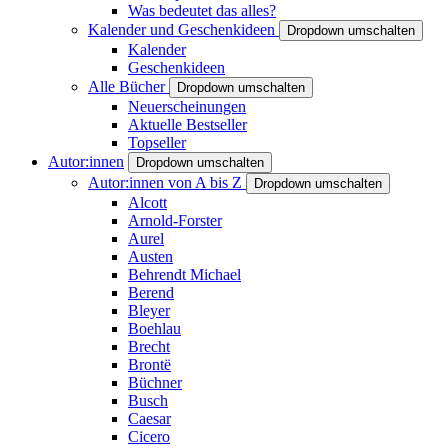
Was bedeutet das alles?
Kalender und Geschenkideen
Dropdown umschalten
Kalender
Geschenkideen
Alle Bücher
Dropdown umschalten
Neuerscheinungen
Aktuelle Bestseller
Topseller
Autor:innen
Dropdown umschalten
Autor:innen von A bis Z
Dropdown umschalten
Alcott
Arnold-Forster
Aurel
Austen
Behrendt Michael
Berend
Bleyer
Boehlau
Brecht
Brontë
Büchner
Busch
Caesar
Cicero