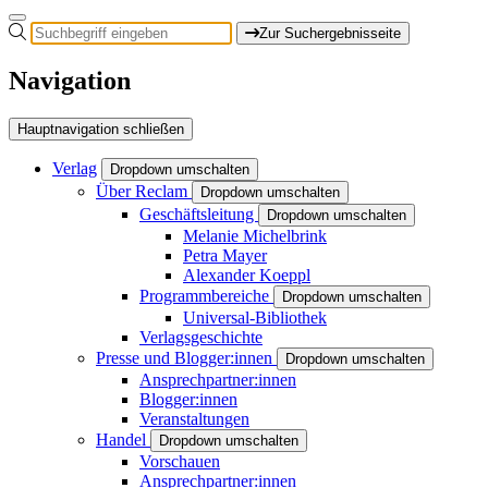
Zur Suchergebnisseite
Navigation
Hauptnavigation schließen
Verlag
Dropdown umschalten
Über Reclam
Dropdown umschalten
Geschäftsleitung
Dropdown umschalten
Melanie Michelbrink
Petra Mayer
Alexander Koeppl
Programmbereiche
Dropdown umschalten
Universal-Bibliothek
Verlagsgeschichte
Presse und Blogger:innen
Dropdown umschalten
Ansprechpartner:innen
Blogger:innen
Veranstaltungen
Handel
Dropdown umschalten
Vorschauen
Ansprechpartner:innen