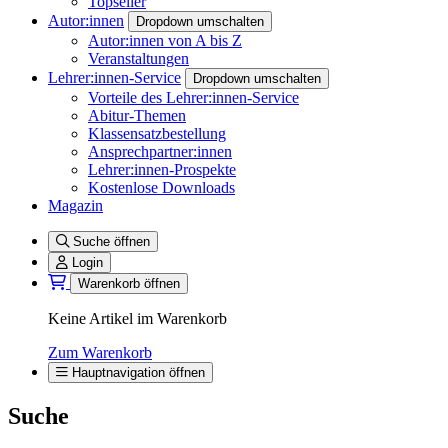
Topseller
Autor:innen
Dropdown umschalten
Autor:innen von A bis Z
Veranstaltungen
Lehrer:innen-Service
Dropdown umschalten
Vorteile des Lehrer:innen-Service
Abitur-Themen
Klassensatzbestellung
Ansprechpartner:innen
Lehrer:innen-Prospekte
Kostenlose Downloads
Magazin
Suche öffnen
Login
Warenkorb öffnen
Keine Artikel im Warenkorb
Zum Warenkorb
Hauptnavigation öffnen
Suche