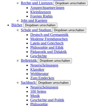
Rechte und Lizenzen
Dropdown umschalten
Ansprechpartner:innen
Kleinlizenzen
Foreign Rights
Jobs und Karriere
Bücher
Dropdown umschalten
Schule und Studium
Dropdown umschalten
Deutsch und Germanistik
Moderne Fremdsprachen
Latein und Griechisch
Philosophie und Ethik
Pädagogik und Didaktik
Geschichte
Belletristik
Dropdown umschalten
Neuerscheinungen
Klassiker
Weltliteratur
Zum Entdecken
Sachbuch
Dropdown umschalten
Neuerscheinungen
100 Seiten
Musik
Geschichte und Politik
Philosophie