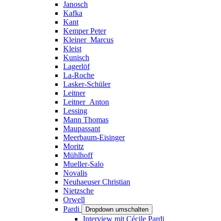
Janosch
Kafka
Kant
Kemper Peter
Kleiner_Marcus
Kleist
Kunisch
Lagerlöf
La-Roche
Lasker-Schüler
Leitner
Leitner_Anton
Lessing
Mann Thomas
Maupassant
Meerbaum-Eisinger
Moritz
Mühlhoff
Mueller-Salo
Novalis
Neuhaeuser Christian
Nietzsche
Orwell
Pardi
Dropdown umschalten
Interview mit Cécile Pardi