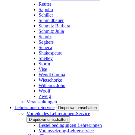
Reuter
Sappho
Schiller
Schmidbauer
Schmitz Barbara
Schmitz Julia
Schulz
Seghers
Seneca
Shakespeare
Shelley
Storm
Vise
Wendt Gunna
Wietschorke
Williams John
Woolf
Zweig
Veranstaltungen
Lehrer:innen-Service
Dropdown umschalten
Vorteile des Lehrer:innen-Service
Dropdown umschalten
Bestellbedingungen Lehrer:innen
Voraussetzung-Lehrerservice