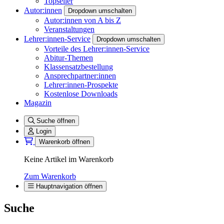
Topseller
Autor:innen
Dropdown umschalten
Autor:innen von A bis Z
Veranstaltungen
Lehrer:innen-Service
Dropdown umschalten
Vorteile des Lehrer:innen-Service
Abitur-Themen
Klassensatzbestellung
Ansprechpartner:innen
Lehrer:innen-Prospekte
Kostenlose Downloads
Magazin
Suche öffnen
Login
Warenkorb öffnen
Keine Artikel im Warenkorb
Zum Warenkorb
Hauptnavigation öffnen
Suche