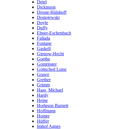
Detel
Dickinson
Droste-Hülshoff
Dostojewski
Doyle
Duffy
Ebner-Eschenbach
Fallada
Fontane
Gaskell
Gienow-Hecht
Goethe
Gomringer
Gottsched Luise
Grawe
Grether
Grimm
Haas_Michael
Hardy
Heine
Hodgson Burnett
Hoffmann
Homer
Hüffer
Imhof Agnes