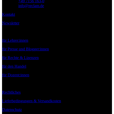
Telefon:
+49 7156 163-0
E-Mail:
info@reclam.de
Kontakt
Newsletter
Service
für Lehrer:innen
für Presse und Blogger:innen
für Rechte & Lizenzen
für den Handel
für Dozent:innen
Rechtliches
Lieferbedingungen & Versandkosten
Datenschutz