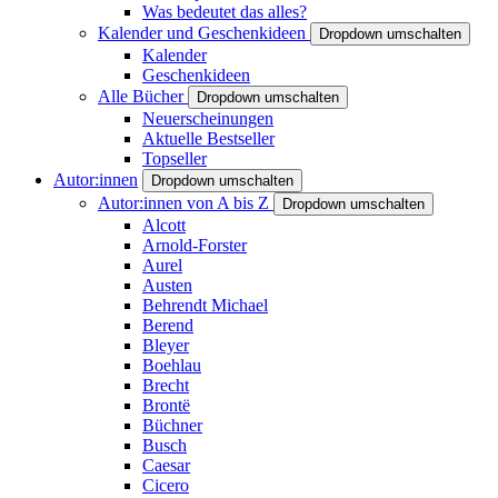
Was bedeutet das alles?
Kalender und Geschenkideen
Dropdown umschalten
Kalender
Geschenkideen
Alle Bücher
Dropdown umschalten
Neuerscheinungen
Aktuelle Bestseller
Topseller
Autor:innen
Dropdown umschalten
Autor:innen von A bis Z
Dropdown umschalten
Alcott
Arnold-Forster
Aurel
Austen
Behrendt Michael
Berend
Bleyer
Boehlau
Brecht
Brontë
Büchner
Busch
Caesar
Cicero