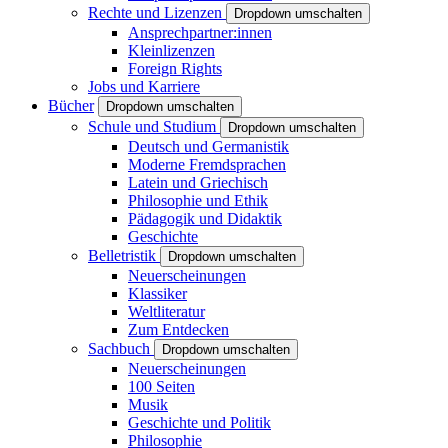
Rechte und Lizenzen
Dropdown umschalten
Ansprechpartner:innen
Kleinlizenzen
Foreign Rights
Jobs und Karriere
Bücher
Dropdown umschalten
Schule und Studium
Dropdown umschalten
Deutsch und Germanistik
Moderne Fremdsprachen
Latein und Griechisch
Philosophie und Ethik
Pädagogik und Didaktik
Geschichte
Belletristik
Dropdown umschalten
Neuerscheinungen
Klassiker
Weltliteratur
Zum Entdecken
Sachbuch
Dropdown umschalten
Neuerscheinungen
100 Seiten
Musik
Geschichte und Politik
Philosophie