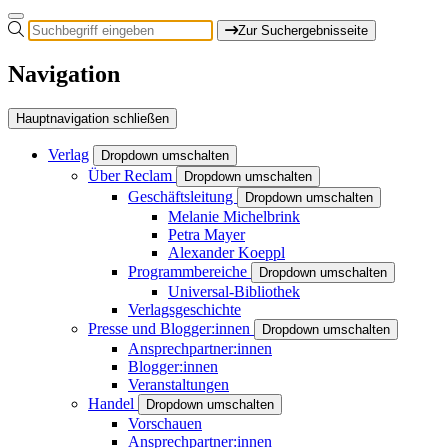
Zur Suchergebnisseite
Navigation
Hauptnavigation schließen
Verlag
Dropdown umschalten
Über Reclam
Dropdown umschalten
Geschäftsleitung
Dropdown umschalten
Melanie Michelbrink
Petra Mayer
Alexander Koeppl
Programmbereiche
Dropdown umschalten
Universal-Bibliothek
Verlagsgeschichte
Presse und Blogger:innen
Dropdown umschalten
Ansprechpartner:innen
Blogger:innen
Veranstaltungen
Handel
Dropdown umschalten
Vorschauen
Ansprechpartner:innen