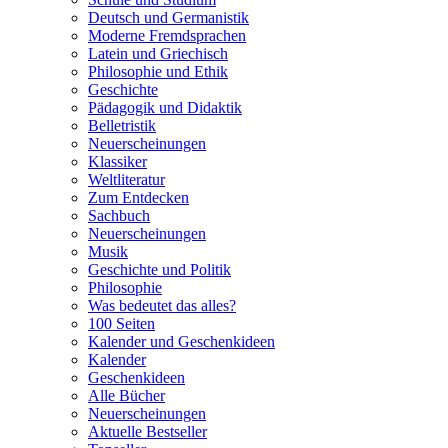
Deutsch und Germanistik
Moderne Fremdsprachen
Latein und Griechisch
Philosophie und Ethik
Geschichte
Pädagogik und Didaktik
Belletristik
Neuerscheinungen
Klassiker
Weltliteratur
Zum Entdecken
Sachbuch
Neuerscheinungen
Musik
Geschichte und Politik
Philosophie
Was bedeutet das alles?
100 Seiten
Kalender und Geschenkideen
Kalender
Geschenkideen
Alle Bücher
Neuerscheinungen
Aktuelle Bestseller