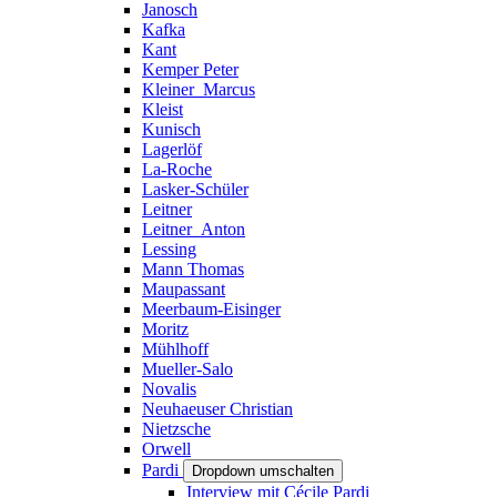
Janosch
Kafka
Kant
Kemper Peter
Kleiner_Marcus
Kleist
Kunisch
Lagerlöf
La-Roche
Lasker-Schüler
Leitner
Leitner_Anton
Lessing
Mann Thomas
Maupassant
Meerbaum-Eisinger
Moritz
Mühlhoff
Mueller-Salo
Novalis
Neuhaeuser Christian
Nietzsche
Orwell
Pardi
Dropdown umschalten
Interview mit Cécile Pardi