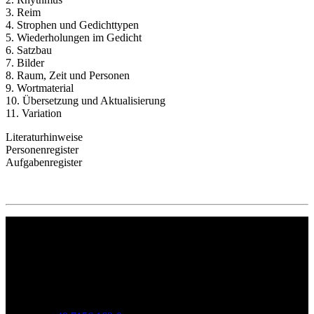
3. Reim
4. Strophen und Gedichttypen
5. Wiederholungen im Gedicht
6. Satzbau
7. Bilder
8. Raum, Zeit und Personen
9. Wortmaterial
10. Übersetzung und Aktualisierung
11. Variation
Literaturhinweise
Personenregister
Aufgabenregister
Philipp Reclam jun. Verlag GmbH
Siemensstr. 32
71254 Ditzingen
Deutschland