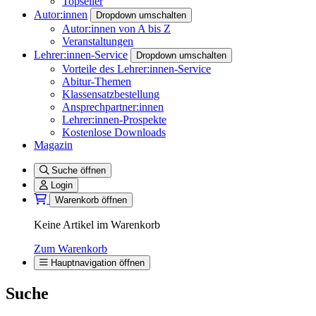
Topseller
Autor:innen
Dropdown umschalten
Autor:innen von A bis Z
Veranstaltungen
Lehrer:innen-Service
Dropdown umschalten
Vorteile des Lehrer:innen-Service
Abitur-Themen
Klassensatzbestellung
Ansprechpartner:innen
Lehrer:innen-Prospekte
Kostenlose Downloads
Magazin
Suche öffnen
Login
Warenkorb öffnen
Keine Artikel im Warenkorb
Zum Warenkorb
Hauptnavigation öffnen
Suche