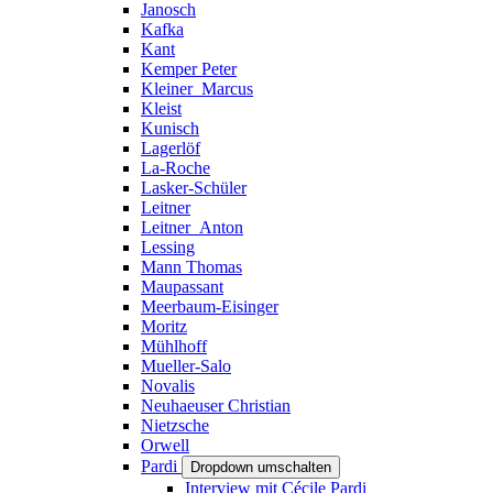
Janosch
Kafka
Kant
Kemper Peter
Kleiner_Marcus
Kleist
Kunisch
Lagerlöf
La-Roche
Lasker-Schüler
Leitner
Leitner_Anton
Lessing
Mann Thomas
Maupassant
Meerbaum-Eisinger
Moritz
Mühlhoff
Mueller-Salo
Novalis
Neuhaeuser Christian
Nietzsche
Orwell
Pardi
Dropdown umschalten
Interview mit Cécile Pardi