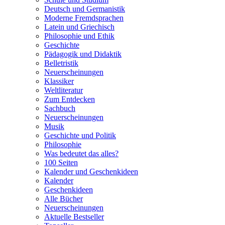
Deutsch und Germanistik
Moderne Fremdsprachen
Latein und Griechisch
Philosophie und Ethik
Geschichte
Pädagogik und Didaktik
Belletristik
Neuerscheinungen
Klassiker
Weltliteratur
Zum Entdecken
Sachbuch
Neuerscheinungen
Musik
Geschichte und Politik
Philosophie
Was bedeutet das alles?
100 Seiten
Kalender und Geschenkideen
Kalender
Geschenkideen
Alle Bücher
Neuerscheinungen
Aktuelle Bestseller