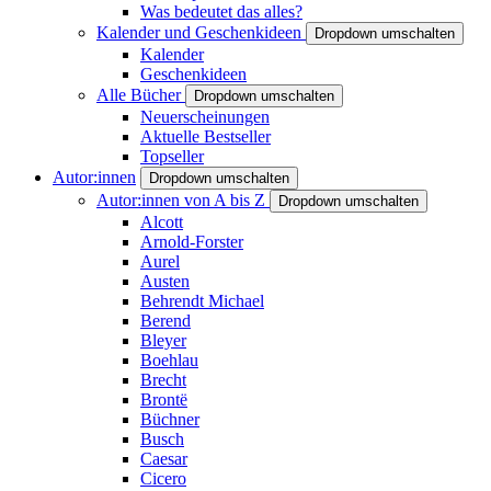
Was bedeutet das alles?
Kalender und Geschenkideen
Dropdown umschalten
Kalender
Geschenkideen
Alle Bücher
Dropdown umschalten
Neuerscheinungen
Aktuelle Bestseller
Topseller
Autor:innen
Dropdown umschalten
Autor:innen von A bis Z
Dropdown umschalten
Alcott
Arnold-Forster
Aurel
Austen
Behrendt Michael
Berend
Bleyer
Boehlau
Brecht
Brontë
Büchner
Busch
Caesar
Cicero