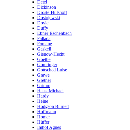
Detel
Dickinson
Droste-Hülshoff
Dostojewski
Doyle
Duffy
Ebner-Eschenbach
Fallada
Fontane
Gaskell
Gienow-Hecht
Goethe
Gomringer
Gottsched Luise
Grawe
Grether
Grimm
Haas_Michael
Hardy
Heine
Hodgson Burnett
Hoffmann
Homer
Hüffer
Imhof Agnes