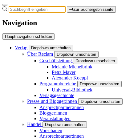
Zur Suchergebnisseite
Navigation
Hauptnavigation schließen
Verlag
Dropdown umschalten
Über Reclam
Dropdown umschalten
Geschäftsleitung
Dropdown umschalten
Melanie Michelbrink
Petra Mayer
Alexander Koeppl
Programmbereiche
Dropdown umschalten
Universal-Bibliothek
Verlagsgeschichte
Presse und Blogger:innen
Dropdown umschalten
Ansprechpartner:innen
Blogger:innen
Veranstaltungen
Handel
Dropdown umschalten
Vorschauen
Ansprechpartner:innen