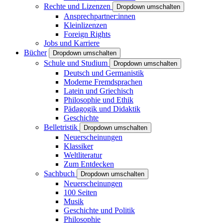
Rechte und Lizenzen
Dropdown umschalten
Ansprechpartner:innen
Kleinlizenzen
Foreign Rights
Jobs und Karriere
Bücher
Dropdown umschalten
Schule und Studium
Dropdown umschalten
Deutsch und Germanistik
Moderne Fremdsprachen
Latein und Griechisch
Philosophie und Ethik
Pädagogik und Didaktik
Geschichte
Belletristik
Dropdown umschalten
Neuerscheinungen
Klassiker
Weltliteratur
Zum Entdecken
Sachbuch
Dropdown umschalten
Neuerscheinungen
100 Seiten
Musik
Geschichte und Politik
Philosophie