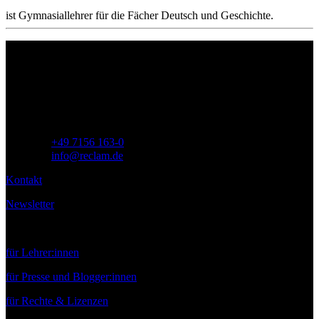
ist Gymnasiallehrer für die Fächer Deutsch und Geschichte.
Philipp Reclam jun. Verlag GmbH
Siemensstr. 32
71254 Ditzingen
Deutschland
Telefon:
+49 7156 163-0
E-Mail:
info@reclam.de
Kontakt
Newsletter
Service
für Lehrer:innen
für Presse und Blogger:innen
für Rechte & Lizenzen