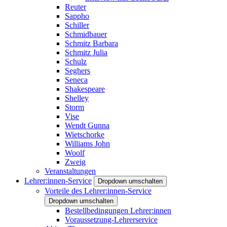
Reuter
Sappho
Schiller
Schmidbauer
Schmitz Barbara
Schmitz Julia
Schulz
Seghers
Seneca
Shakespeare
Shelley
Storm
Vise
Wendt Gunna
Wietschorke
Williams John
Woolf
Zweig
Veranstaltungen
Lehrer:innen-Service
Dropdown umschalten
Vorteile des Lehrer:innen-Service
Dropdown umschalten
Bestellbedingungen Lehrer:innen
Voraussetzung-Lehrerservice