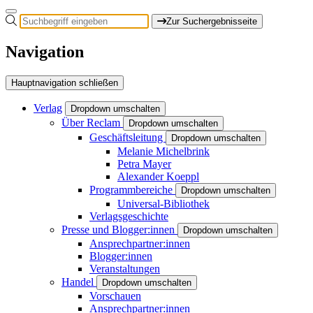
Zur Suchergebnisseite
Navigation
Hauptnavigation schließen
Verlag
Dropdown umschalten
Über Reclam
Dropdown umschalten
Geschäftsleitung
Dropdown umschalten
Melanie Michelbrink
Petra Mayer
Alexander Koeppl
Programmbereiche
Dropdown umschalten
Universal-Bibliothek
Verlagsgeschichte
Presse und Blogger:innen
Dropdown umschalten
Ansprechpartner:innen
Blogger:innen
Veranstaltungen
Handel
Dropdown umschalten
Vorschauen
Ansprechpartner:innen