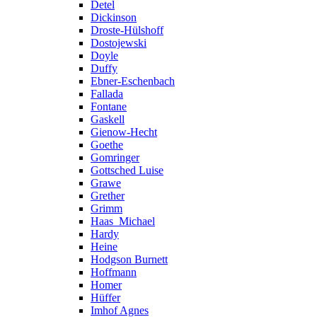
Detel
Dickinson
Droste-Hülshoff
Dostojewski
Doyle
Duffy
Ebner-Eschenbach
Fallada
Fontane
Gaskell
Gienow-Hecht
Goethe
Gomringer
Gottsched Luise
Grawe
Grether
Grimm
Haas_Michael
Hardy
Heine
Hodgson Burnett
Hoffmann
Homer
Hüffer
Imhof Agnes