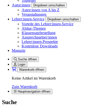
Topseller
Autor:innen
Dropdown umschalten
Autor:innen von A bis Z
Veranstaltungen
Lehrer:innen-Service
Dropdown umschalten
Vorteile des Lehrer:innen-Service
Abitur-Themen
Klassensatzbestellung
Ansprechpartner:innen
Lehrer:innen-Prospekte
Kostenlose Downloads
Magazin
Suche öffnen
Login
Warenkorb öffnen
Keine Artikel im Warenkorb
Zum Warenkorb
Hauptnavigation öffnen
Suche