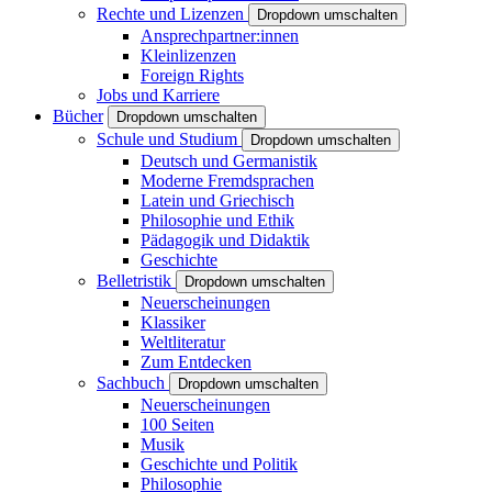
Rechte und Lizenzen
Dropdown umschalten
Ansprechpartner:innen
Kleinlizenzen
Foreign Rights
Jobs und Karriere
Bücher
Dropdown umschalten
Schule und Studium
Dropdown umschalten
Deutsch und Germanistik
Moderne Fremdsprachen
Latein und Griechisch
Philosophie und Ethik
Pädagogik und Didaktik
Geschichte
Belletristik
Dropdown umschalten
Neuerscheinungen
Klassiker
Weltliteratur
Zum Entdecken
Sachbuch
Dropdown umschalten
Neuerscheinungen
100 Seiten
Musik
Geschichte und Politik
Philosophie