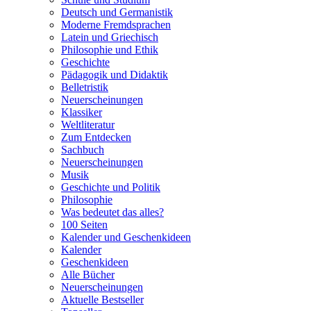
Deutsch und Germanistik
Moderne Fremdsprachen
Latein und Griechisch
Philosophie und Ethik
Geschichte
Pädagogik und Didaktik
Belletristik
Neuerscheinungen
Klassiker
Weltliteratur
Zum Entdecken
Sachbuch
Neuerscheinungen
Musik
Geschichte und Politik
Philosophie
Was bedeutet das alles?
100 Seiten
Kalender und Geschenkideen
Kalender
Geschenkideen
Alle Bücher
Neuerscheinungen
Aktuelle Bestseller