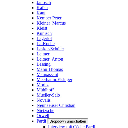
Janosch
Kafka
Kant
Kemper Peter
Kleiner_Marcus
Kleist
Kunisch
Lagerlöf
La-Roche
Lasker-Schüler
Leitner
Leitner_Anton
Lessing
Mann Thomas
Maupassant
Meerbaum-Eisinger
Moritz
Mühlhoff
Mueller-Salo
Novalis
Neuhaeuser Christian
Nietzsche
Orwell
Pardi
Dropdown umschalten
Interview mit Cécile Pardi