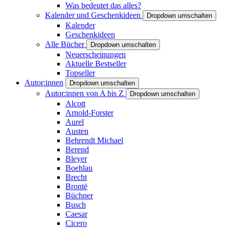
Was bedeutet das alles?
Kalender und Geschenkideen
Dropdown umschalten
Kalender
Geschenkideen
Alle Bücher
Dropdown umschalten
Neuerscheinungen
Aktuelle Bestseller
Topseller
Autor:innen
Dropdown umschalten
Autor:innen von A bis Z
Dropdown umschalten
Alcott
Arnold-Forster
Aurel
Austen
Behrendt Michael
Berend
Bleyer
Boehlau
Brecht
Brontë
Büchner
Busch
Caesar
Cicero