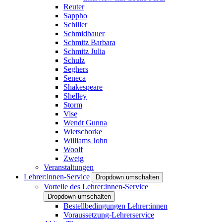
Reuter
Sappho
Schiller
Schmidbauer
Schmitz Barbara
Schmitz Julia
Schulz
Seghers
Seneca
Shakespeare
Shelley
Storm
Vise
Wendt Gunna
Wietschorke
Williams John
Woolf
Zweig
Veranstaltungen
Lehrer:innen-Service
Dropdown umschalten
Vorteile des Lehrer:innen-Service
Dropdown umschalten
Bestellbedingungen Lehrer:innen
Voraussetzung-Lehrerservice